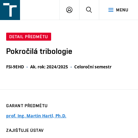
FSI
PŘIHLÁŠENÍ
HLEDAT
MENU
VUT
v
Brně
DETAIL PŘEDMĚTU
Pokročilá tribologie
FSI-9EHD
Ak. rok: 2024/2025
Celoroční semestr
GARANT PŘEDMĚTU
prof. Ing. Martin Hartl, Ph.D.
ZAJIŠŤUJE ÚSTAV