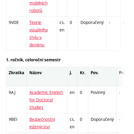
mobilních
robotů
9VDE
Teorie
cs,
0
Doporučený
-
drzk
vizuálního
en
stylu v
designu
1. ročník, celoroční semestr
Zkratka
Název
J.
Kr.
Pov.
Prof.
9AJ
Academic English
en
0
Povinný
-
for Doctoral
Studies
9BEI
Bezpečnostní
cs,
0
Doporučený
-
inženýrství
en