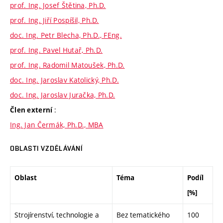
prof. Ing. Josef Štětina, Ph.D.
prof. Ing. Jiří Pospíšil, Ph.D.
doc. Ing. Petr Blecha, Ph.D., FEng.
prof. Ing. Pavel Hutař, Ph.D.
prof. Ing. Radomil Matoušek, Ph.D.
doc. Ing. Jaroslav Katolický, Ph.D.
doc. Ing. Jaroslav Juračka, Ph.D.
:
Člen externí
Ing. Jan Čermák, Ph.D., MBA
OBLASTI VZDĚLÁVÁNÍ
Oblast
Téma
Podíl
[%]
Strojírenství, technologie a
Bez tematického
100