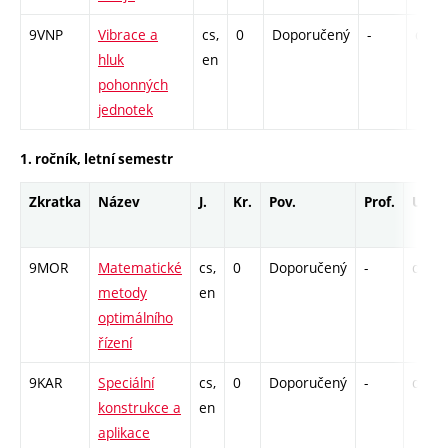
9VNP
Vibrace a
cs,
0
Doporučený
-
drzk
hluk
en
pohonných
jednotek
1. ročník, letní semestr
Zkratka
Název
J.
Kr.
Pov.
Prof.
Uk.
9MOR
Matematické
cs,
0
Doporučený
-
drzk
metody
en
optimálního
řízení
9KAR
Speciální
cs,
0
Doporučený
-
drzk
konstrukce a
en
aplikace