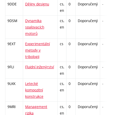
9DDE
Dějiny designu
cs,
0
Doporučený
-
en
9DSM
Dynamika
cs,
0
Doporučený
-
spalovacích
en
motorů
9EXT
Experimentální
cs
0
Doporučený
-
metody v
tribologii
9FLI
Fluidní inženýrství
cs,
0
Doporučený
-
en
9LKK
Letecké
cs,
0
Doporučený
-
kompozitní
en
konstrukce
9MRI
Management
cs,
0
Doporučený
-
rizika
en