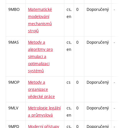
9MBO
Matematické
cs,
0
Doporučený
-
modelování
en
mechanismů
strojů
9MAS
Metody a
cs,
0
Doporučený
-
algoritmy pro
en
simulaci a
optimalizaci
systémů
9MOP
Metody a
cs
0
Doporučený
-
organizace
vědecké práce
9MLV
Metrologie legální
cs,
0
Doporučený
-
a průmyslová
en
9MPD
Moderní přístupy
cs,
0
Doporučený
-