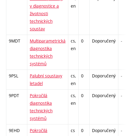
v diagnostice a
en
životnosti
technických
soustav
9MDT
Multiparametrická
cs,
0
Doporučený
-
diagnostika
en
technických
systémů
9PSL
Palubní soustavy
cs,
0
Doporučený
-
letadel
en
9PDT
Pokročilá
cs,
0
Doporučený
-
diagnostika
en
technických
systémů
9EHD
Pokročilá
cs
0
Doporučený
-