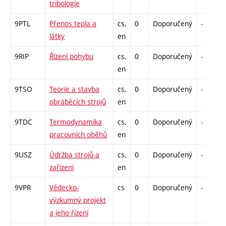
tribologie
9PTL
Přenos tepla a
cs,
0
Doporučený
-
látky
en
9RIP
Řízení pohybu
cs,
0
Doporučený
-
en
9TSO
Teorie a stavba
cs,
0
Doporučený
-
obráběcích strojů
en
9TDC
Termodynamika
cs,
0
Doporučený
-
pracovních oběhů
en
9USZ
Údržba strojů a
cs,
0
Doporučený
-
zařízení
en
9VPR
Vědecko-
cs
0
Doporučený
-
výzkumný projekt
a jeho řízení