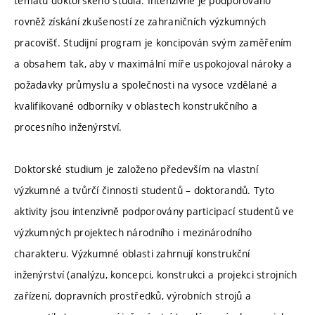
tématu doktorského studia. Intenzivně je podporováno
rovněž získání zkušeností ze zahraničních výzkumných
pracovišť. Studijní program je koncipován svým zaměřením
a obsahem tak, aby v maximální míře uspokojoval nároky a
požadavky průmyslu a společnosti na vysoce vzdělané a
kvalifikované odborníky v oblastech konstrukčního a
procesního inženýrství.
Doktorské studium je založeno především na vlastní
výzkumné a tvůrčí činnosti studentů – doktorandů. Tyto
aktivity jsou intenzivně podporovány participací studentů ve
výzkumných projektech národního i mezinárodního
charakteru. Výzkumné oblasti zahrnují konstrukční
inženýrství (analýzu, koncepci, konstrukci a projekci strojních
zařízení, dopravních prostředků, výrobních strojů a