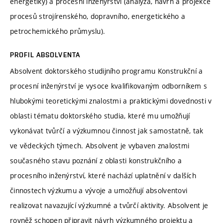
energetiky) a procesní inženýrství (analýza, návrh a projekce
procesů strojírenského, dopravního, energetického a
petrochemického průmyslu).
PROFIL ABSOLVENTA
Absolvent doktorského studijního programu Konstrukční a
procesní inženýrství je vysoce kvalifikovaným odborníkem s
hlubokými teoretickými znalostmi a praktickými dovednosti v
oblasti tématu doktorského studia, které mu umožňují
vykonávat tvůrčí a výzkumnou činnost jak samostatně, tak
ve vědeckých týmech. Absolvent je vybaven znalostmi
současného stavu poznání z oblasti konstrukčního a
procesního inženýrství, které nachází uplatnění v dalších
činnostech výzkumu a vývoje a umožňují absolventovi
realizovat navazující výzkumné a tvůrčí aktivity. Absolvent je
rovněž schopen připravit návrh výzkumného projektu a