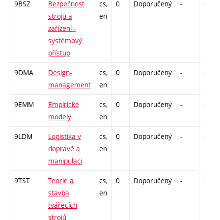
9BSZ
Bezpečnost
cs,
0
Doporučený
-
drzk
strojů a
en
zařízení -
systémový
přístup
9DMA
Design-
cs,
0
Doporučený
-
drzk
management
en
9EMM
Empirické
cs,
0
Doporučený
-
drzk
modely
en
9LDM
Logistika v
cs,
0
Doporučený
-
drzk
dopravě a
en
manipulaci
9TST
Teorie a
cs,
0
Doporučený
-
drzk
stavba
en
tvářecích
strojů