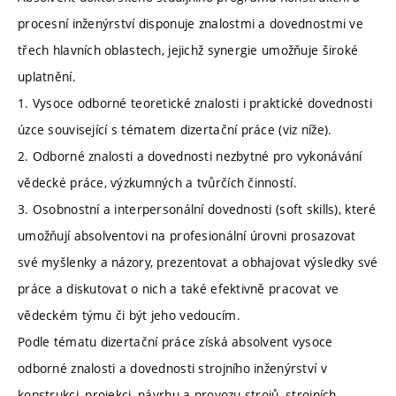
procesní inženýrství disponuje znalostmi a dovednostmi ve
třech hlavních oblastech, jejichž synergie umožňuje široké
uplatnění.
1. Vysoce odborné teoretické znalosti i praktické dovednosti
úzce související s tématem dizertační práce (viz níže).
2. Odborné znalosti a dovednosti nezbytné pro vykonávání
vědecké práce, výzkumných a tvůrčích činností.
3. Osobnostní a interpersonální dovednosti (soft skills), které
umožňují absolventovi na profesionální úrovni prosazovat
své myšlenky a názory, prezentovat a obhajovat výsledky své
práce a diskutovat o nich a také efektivně pracovat ve
vědeckém týmu či být jeho vedoucím.
Podle tématu dizertační práce získá absolvent vysoce
odborné znalosti a dovednosti strojního inženýrství v
konstrukci, projekci, návrhu a provozu strojů, strojních