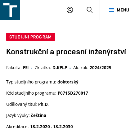
FSI
PŘIHLÁŠENÍ
HLEDAT
MENU
VUT
v
Brně
STUDIJNÍ PROGRAM
Konstrukční a procesní inženýrství
Fakulta:
Zkratka:
Ak. rok:
FSI
D-KPI-P
2024/2025
Typ studijního programu:
doktorský
Kód studijního programu:
P0715D270017
Udělovaný titul:
Ph.D.
Jazyk výuky:
čeština
Akreditace:
18.2.2020 - 18.2.2030