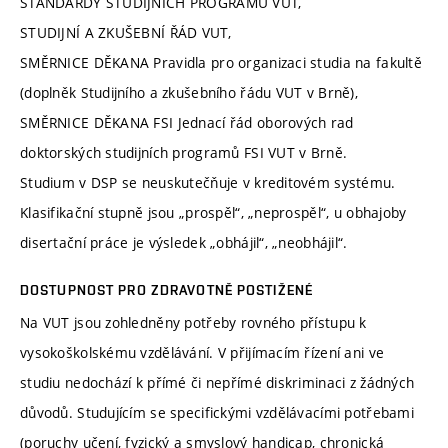
STANDARDY STUDIJNÍCH PROGRAMŮ VUT,
STUDIJNÍ A ZKUŠEBNÍ ŘÁD VUT,
SMĚRNICE DĚKANA Pravidla pro organizaci studia na fakultě
(doplněk Studijního a zkušebního řádu VUT v Brně),
SMĚRNICE DĚKANA FSI Jednací řád oborových rad
doktorských studijních programů FSI VUT v Brně.
Studium v DSP se neuskutečňuje v kreditovém systému.
Klasifikační stupně jsou „prospěl“, „neprospěl“, u obhajoby
disertační práce je výsledek „obhájil“, „neobhájil“.
DOSTUPNOST PRO ZDRAVOTNĚ POSTIŽENÉ
Na VUT jsou zohledněny potřeby rovného přístupu k
vysokoškolskému vzdělávání. V přijímacím řízení ani ve
studiu nedochází k přímé či nepřímé diskriminaci z žádných
důvodů. Studujícím se specifickými vzdělávacími potřebami
(poruchy učení, fyzický a smyslový handicap, chronická