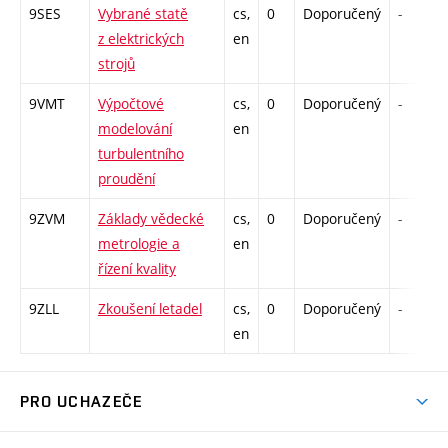
9SES
Vybrané statě
cs,
0
Doporučený
-
z elektrických
en
strojů
9VMT
Výpočtové
cs,
0
Doporučený
-
modelování
en
turbulentního
proudění
9ZVM
Základy vědecké
cs,
0
Doporučený
-
metrologie a
en
řízení kvality
9ZLL
Zkoušení letadel
cs,
0
Doporučený
-
en
PRO UCHAZEČE
Studuj strojní inženýrství