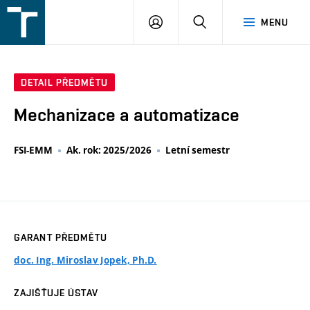
FSI
PŘIHLÁŠENÍ
HLEDAT
MENU
VUT
v
Brně
DETAIL PŘEDMĚTU
Mechanizace a automatizace
FSI-EMM
Ak. rok: 2025/2026
Letní semestr
GARANT PŘEDMĚTU
doc. Ing. Miroslav Jopek, Ph.D.
ZAJIŠŤUJE ÚSTAV