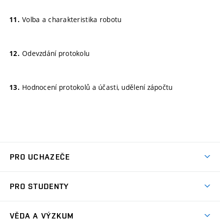
Volba a charakteristika robotu
Odevzdání protokolu
Hodnocení protokolů a účasti, udělení zápočtu
PRO UCHAZEČE
Studuj strojní inženýrství
PRO STUDENTY
Nabídka studia
Předměty
Ambasadoři studia
VĚDA A VÝZKUM