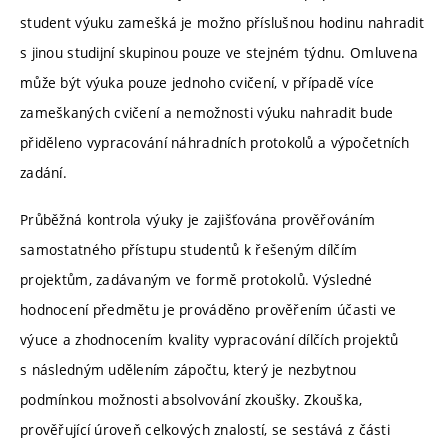
student výuku zamešká je možno příslušnou hodinu nahradit
s jinou studijní skupinou pouze ve stejném týdnu. Omluvena
může být výuka pouze jednoho cvičení, v případě více
zameškaných cvičení a nemožnosti výuku nahradit bude
přiděleno vypracování náhradních protokolů a výpočetních
zadání.
Průběžná kontrola výuky je zajišťována prověřováním
samostatného přístupu studentů k řešeným dílčím
projektům, zadávaným ve formě protokolů. Výsledné
hodnocení předmětu je prováděno prověřením účasti ve
výuce a zhodnocením kvality vypracování dílčích projektů
s následným udělením zápočtu, který je nezbytnou
podmínkou možnosti absolvování zkoušky. Zkouška,
prověřující úroveň celkových znalostí, se sestává z části