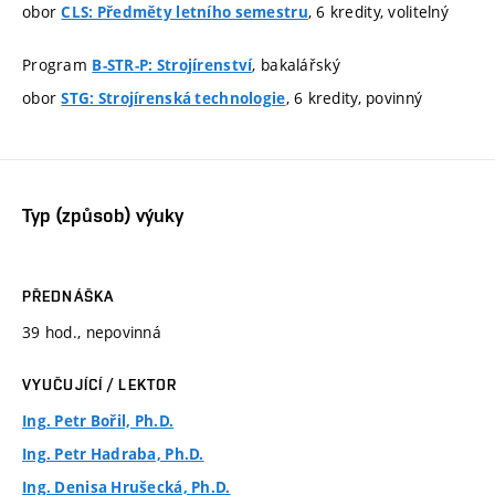
obor
, 6 kredity, volitelný
CLS: Předměty letního semestru
Program
, bakalářský
B-STR-P: Strojírenství
obor
, 6 kredity, povinný
STG: Strojírenská technologie
Typ (způsob) výuky
PŘEDNÁŠKA
39 hod., nepovinná
VYUČUJÍCÍ / LEKTOR
Ing. Petr Bořil, Ph.D.
Ing. Petr Hadraba, Ph.D.
Ing. Denisa Hrušecká, Ph.D.