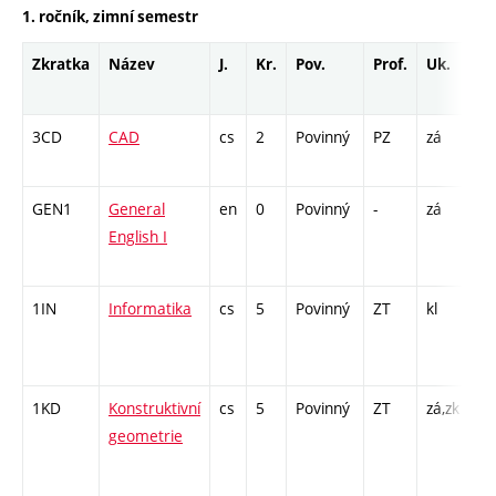
1. ročník, zimní semestr
Zkratka
Název
J.
Kr.
Pov.
Prof.
Uk.
Ho
ro
3CD
CAD
cs
2
Povinný
PZ
zá
CP
26
GEN1
General
en
0
Povinný
-
zá
Cj
English I
/ 
13
1IN
Informatika
cs
5
Povinný
ZT
kl
P 
CP
26
1KD
Konstruktivní
cs
5
Povinný
ZT
zá,zk
P 
geometrie
CP
26
SS