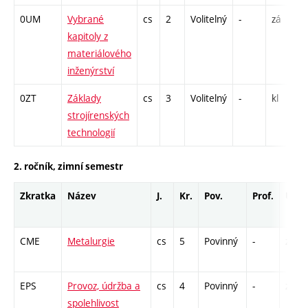
0UM
Vybrané
cs
2
Volitelný
-
zá
P
kapitoly z
materiálového
inženýrství
0ZT
Základy
cs
3
Volitelný
-
kl
L
strojírenských
technologií
2. ročník, zimní semestr
Zkratka
Název
J.
Kr.
Pov.
Prof.
Uk.
CME
Metalurgie
cs
5
Povinný
-
zá,zk
EPS
Provoz, údržba a
cs
4
Povinný
-
zá,zk
spolehlivost