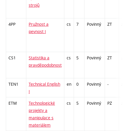
strojů
4PP
Pružnost a
cs
7
Povinný
ZT
zá,zk
pevnost I
CS1
Statistika a
cs
5
Povinný
ZT
zá,zk
pravděpodobnost
TEN1
Technical English
en
0
Povinný
-
zá
I
ETM
Technologické
cs
5
Povinný
PZ
zá,zk
projekty a
manipulace s
materiálem