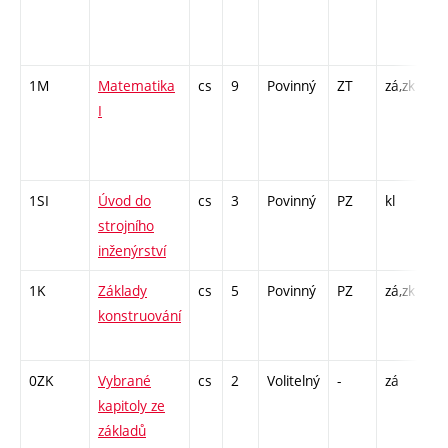
65
- 
1M
Matematika
cs
9
Povinný
ZT
zá,zk
P 
I
C1
/ 
8
1SI
Úvod do
cs
3
Povinný
PZ
kl
P 
strojního
inženýrství
1K
Základy
cs
5
Povinný
PZ
zá,zk
P 
konstruování
CP
26
0ZK
Vybrané
cs
2
Volitelný
-
zá
P 
kapitoly ze
základů