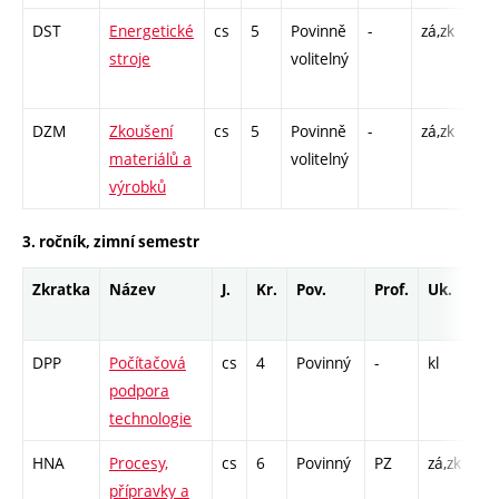
DST
Energetické
cs
5
Povinně
-
zá,zk
P - 
stroje
volitelný
C1 
DZM
Zkoušení
cs
5
Povinně
-
zá,zk
P - 
materiálů a
volitelný
L -
výrobků
3. ročník, zimní semestr
Zkratka
Název
J.
Kr.
Pov.
Prof.
Uk.
Ho
ro
DPP
Počítačová
cs
4
Povinný
-
kl
P -
podpora
CP
technologie
26
HNA
Procesy,
cs
6
Povinný
PZ
zá,zk
P -
přípravky a
L 