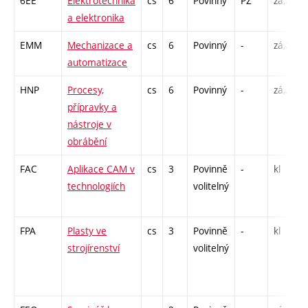
6EE
Elektrotechnika
cs
6
Povinný
PZ
zá,zk
a elektronika
EMM
Mechanizace a
cs
6
Povinný
-
zá,zk
automatizace
HNP
Procesy,
cs
6
Povinný
-
zá,zk
přípravky a
nástroje v
obrábění
FAC
Aplikace CAM v
cs
3
Povinně
-
kl
technologiích
volitelný
FPA
Plasty ve
cs
3
Povinně
-
kl
strojírenství
volitelný