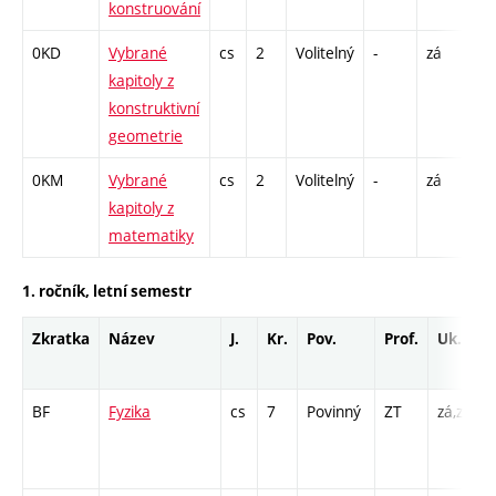
konstruování
0KD
Vybrané
cs
2
Volitelný
-
zá
P 
kapitoly z
konstruktivní
geometrie
0KM
Vybrané
cs
2
Volitelný
-
zá
P 
kapitoly z
matematiky
1. ročník, letní semestr
Zkratka
Název
J.
Kr.
Pov.
Prof.
Uk.
BF
Fyzika
cs
7
Povinný
ZT
zá,zk
P
L