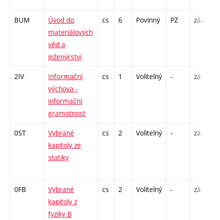
BUM
Úvod do
cs
6
Povinný
PZ
zá,zk
P
materiálových
L
věd a
inženýrství
2IV
Informační
cs
1
Volitelný
-
zá
výchova -
informační
gramotnost
0ST
Vybrané
cs
2
Volitelný
-
zá
P
kapitoly ze
statiky
-
0FB
Vybrané
cs
2
Volitelný
-
zá
P
kapitoly z
fyziky B