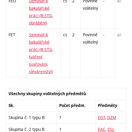
FEO
Seminář k
cs
2
Povinně
-
zá
bakalářské
volitelný
práci (B-STG,
obrábění)
FET
Seminář k
cs
2
Povinně
-
zá
bakalářské
volitelný
práci (B-STG,
tváření,
svařování,
slévárenství)
Všechny skupiny volitelných předmětů
Sk.
Počet předm.
Předměty
Skupina č. 1 typu B
1
DST
,
DZM
Skupina č. 2 typu B
1
EAC
,
ESL