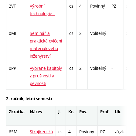
2VT
Výrobní
cs
4
Povinný
PZ
zá,zk
technologie I
0MI
Seminář a
cs
2
Volitelný
-
zá
praktická cvičení
materiálového
inženýrství
0PP
Vybrané kapitoly
cs
2
Volitelný
-
zá
z pružnosti a
pevnosti
2. ročník, letní semestr
Zkratka
Název
J.
Kr.
Pov.
Prof.
Uk.
Ho
roz
6SM
Strojírenská
cs
4
Povinný
PZ
zá,zk
P - 