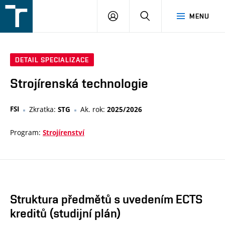
FSI
PŘIHLÁŠENÍ
HLEDAT
MENU
VUT
v
Brně
DETAIL SPECIALIZACE
Strojírenská technologie
FSI
Zkratka:
Ak. rok:
STG
2025/2026
Program:
Strojírenství
Struktura předmětů s uvedením ECTS
kreditů (studijní plán)