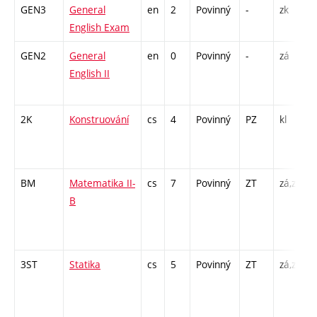
GEN3
General
en
2
Povinný
-
zk
K
English Exam
GEN2
General
en
0
Povinný
-
zá
C
English II
/
2K
Konstruování
cs
4
Povinný
PZ
kl
P
BM
Matematika II-
cs
7
Povinný
ZT
zá,zk
P
B
/
3ST
Statika
cs
5
Povinný
ZT
zá,zk
P
/