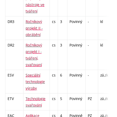
nástroje ve
tváření
DR3
Ročníkový
cs
3
Povinný
-
kl
L 
projekt II -
obrábění
DR2
Ročníkový
cs
3
Povinný
-
kl
L 
projekt I -
tváření,
svařovaní
ESV
Speciální
cs
6
Povinný
-
zá,zk
P -
technologie
L 
výroby
ETV
Technologie
cs
5
Povinný
PZ
zá,zk
P -
svařování
L 
EAC
Aplikace
cs
4
Povinně
PZ
zá,zk
P -