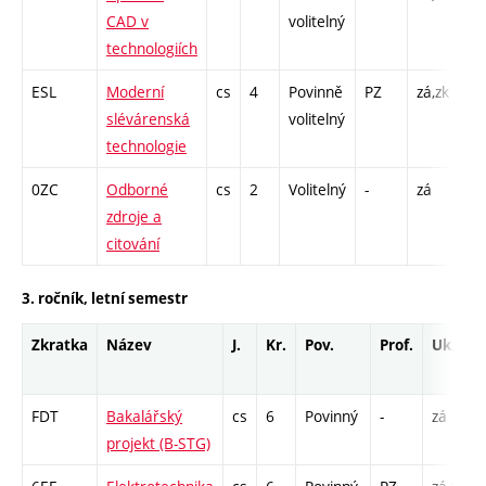
CAD v
volitelný
CP
technologiích
26
ESL
Moderní
cs
4
Povinně
PZ
zá,zk
P -
slévárenská
volitelný
L 
technologie
0ZC
Odborné
cs
2
Volitelný
-
zá
CP
zdroje a
13
citování
3. ročník, letní semestr
Zkratka
Název
J.
Kr.
Pov.
Prof.
Uk.
FDT
Bakalářský
cs
6
Povinný
-
zá
projekt (B-STG)