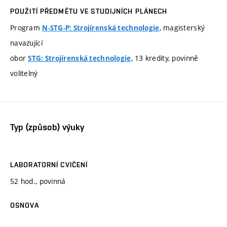
POUŽITÍ PŘEDMĚTU VE STUDIJNÍCH PLÁNECH
Program
, magisterský
N-STG-P: Strojírenská technologie
navazující
obor
, 13 kredity, povinně
STG: Strojírenská technologie
volitelný
Typ (způsob) výuky
LABORATORNÍ CVIČENÍ
52 hod., povinná
OSNOVA