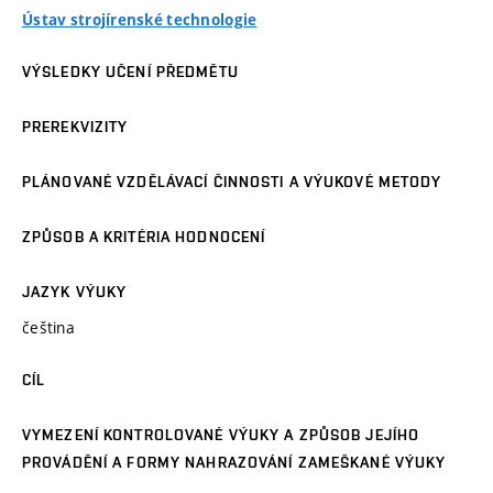
Ústav strojírenské technologie
VÝSLEDKY UČENÍ PŘEDMĚTU
PREREKVIZITY
PLÁNOVANÉ VZDĚLÁVACÍ ČINNOSTI A VÝUKOVÉ METODY
ZPŮSOB A KRITÉRIA HODNOCENÍ
JAZYK VÝUKY
čeština
CÍL
VYMEZENÍ KONTROLOVANÉ VÝUKY A ZPŮSOB JEJÍHO
PROVÁDĚNÍ A FORMY NAHRAZOVÁNÍ ZAMEŠKANÉ VÝUKY