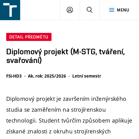
FSI
PŘIHLÁŠENÍ
HLEDAT
MENU
VUT
v
Brně
DETAIL PŘEDMĚTU
Diplomový projekt (M-STG, tváření,
svařování)
FSI-HD3
Ak. rok: 2025/2026
Letní semestr
Diplomový projekt je završením inženýrského
studia se zaměřením na strojírenskou
technologii. Student tvůrčím způsobem aplikuje
získané znalosti z okruhu strojírenských