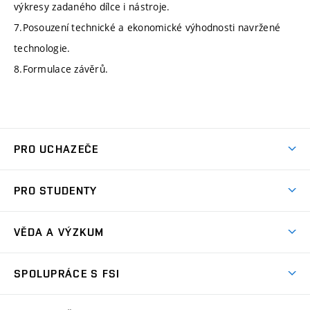
výkresy zadaného dílce i nástroje.
7.Posouzení technické a ekonomické výhodnosti navržené
technologie.
8.Formulace závěrů.
PRO UCHAZEČE
Studuj strojní inženýrství
PRO STUDENTY
Nabídka studia
Předměty
Ambasadoři studia
VĚDA A VÝZKUM
Studijní programy
Přijímačky
Věda a výzkum na FSI
Studijní předpisy
SPOLUPRÁCE S FSI
Zápisy
Úspěchy výzkumu
Časový plán studia
Často kladené dotazy
Firemní spolupráce
Oblasti výzkumu