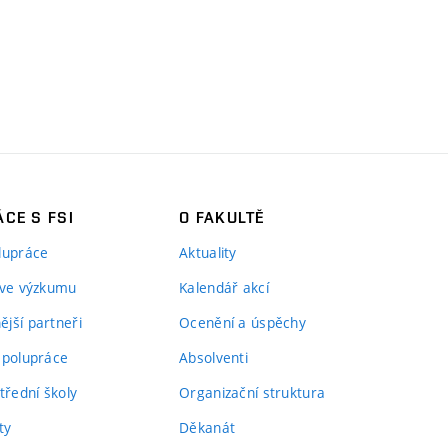
CE S FSI
O FAKULTĚ
lupráce
Aktuality
 ve výzkumu
Kalendář akcí
jší partneři
Ocenění a úspěchy
spolupráce
Absolventi
třední školy
Organizační struktura
ty
Děkanát