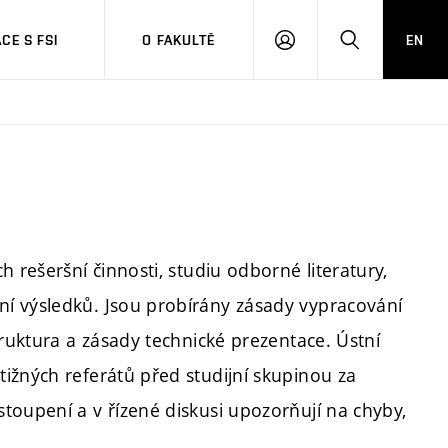
CE S FSI
O FAKULTĚ
EN
PŘIHLÁŠENÍ
HLEDAT
 rešeršní činnosti, studiu odborné literatury,
í výsledků. Jsou probírány zásady vypracování
truktura a zásady technické prezentace. Ústní
ižných referátů před studijní skupinou za
toupení a v řízené diskusi upozorňují na chyby,