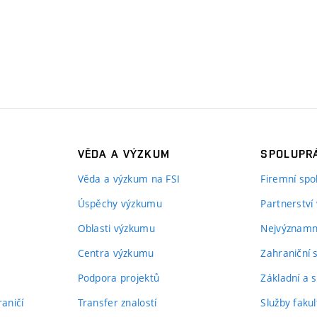
VĚDA A VÝZKUM
SPOLUPRÁ
Věda a výzkum na FSI
Firemní spo
Úspěchy výzkumu
Partnerství
Oblasti výzkumu
Nejvýznamně
Centra výzkumu
Zahraniční 
Podpora projektů
Základní a s
aničí
Transfer znalostí
Služby fakul