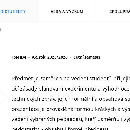
RO STUDENTY
VĚDA A VÝZKUM
SPOLUPRÁ
U
FSI-HD4
Ak. rok: 2025/2026
Letní semestr
Předmět je zaměřen na vedení studentů při jejich
učí zásady plánování experimentů a vyhodnocen
technických zpráv, jejich formální a obsahová s
prezentace je prováděna formou krátkých a výst
vedení vybraných pedagogů, kteří usměrňují vys
nedostatky v obsahu i formě přednesu.