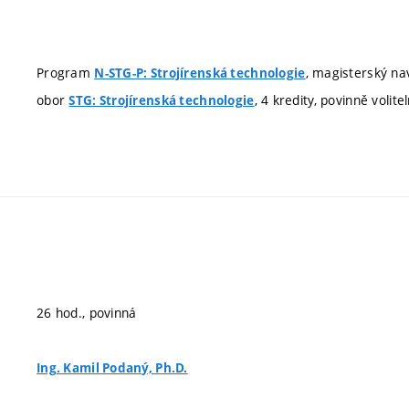
Program
, magisterský nav
N-STG-P: Strojírenská technologie
obor
, 4 kredity, povinně volite
STG: Strojírenská technologie
26 hod., povinná
Ing. Kamil Podaný, Ph.D.