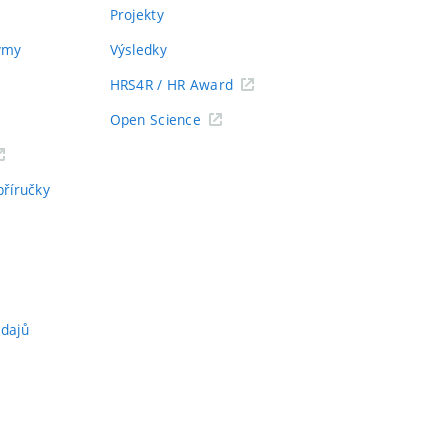
Projekty
týmy
Výsledky
HRS4R / HR Award
Open Science
příručky
údajů