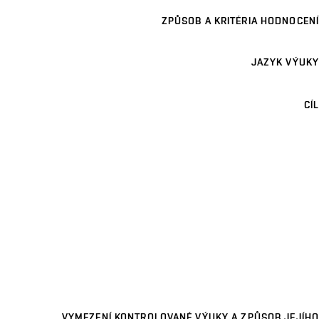
ZPŮSOB A KRITÉRIA HODNOCENÍ
JAZYK VÝUKY
CÍL
VYMEZENÍ KONTROLOVANÉ VÝUKY A ZPŮSOB JEJÍHO