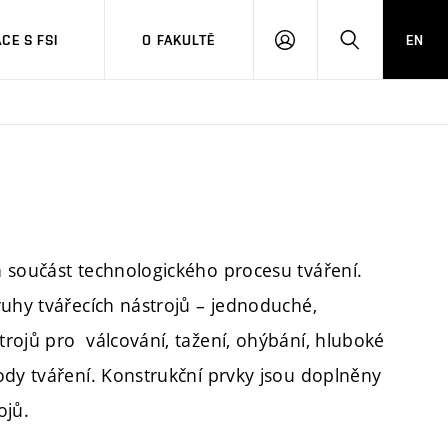
CE S FSI
O FAKULTĚ
EN
PŘIHLÁŠENÍ
HLEDAT
 součást technologického procesu tváření.
ruhy tvářecích nástrojů – jednoduché,
rojů pro válcování, tažení, ohýbání, hluboké
ody tváření. Konstrukční prvky jsou doplněny
ojů.