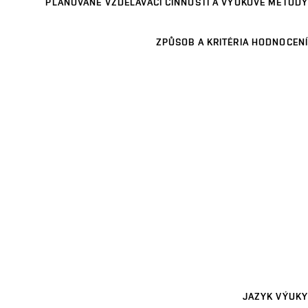
PLÁNOVANÉ VZDĚLÁVACÍ ČINNOSTI A VÝUKOVÉ METODY
ZPŮSOB A KRITÉRIA HODNOCENÍ
JAZYK VÝUKY