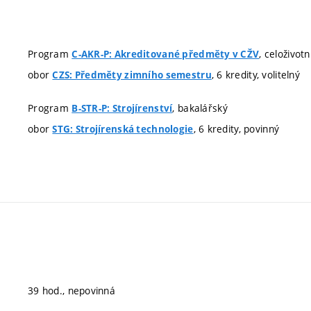
Program
, celoživot
C-AKR-P: Akreditované předměty v CŽV
obor
, 6 kredity, volitelný
CZS: Předměty zimního semestru
Program
, bakalářský
B-STR-P: Strojírenství
obor
, 6 kredity, povinný
STG: Strojírenská technologie
39 hod., nepovinná