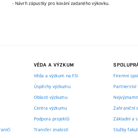
- Návrh zápustky pro kování zadaného výkovku.
VĚDA A VÝZKUM
SPOLUPRÁ
Věda a výzkum na FSI
Firemní spo
Úspěchy výzkumu
Partnerství
Oblasti výzkumu
Nejvýznamně
Centra výzkumu
Zahraniční 
Podpora projektů
Základní a s
aničí
Transfer znalostí
Služby fakul