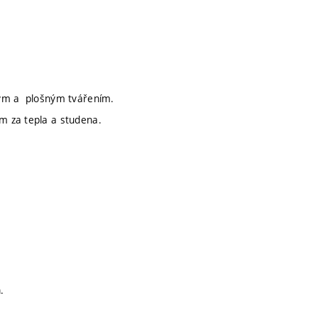
vým a plošným tvářením.
m za tepla a studena.
.