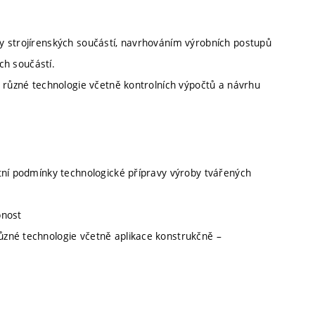
y strojírenských součástí, navrhováním výrobních postupů
ích součástí.
o různé technologie včetně kontrolních výpočtů a návrhu
tní podmínky technologické přípravy výroby tvářených
pnost
zné technologie včetně aplikace konstrukčně –