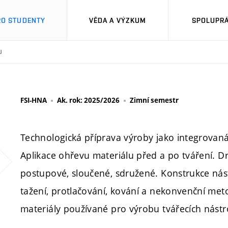
RO STUDENTY
VĚDA A VÝZKUM
SPOLUPRÁ
U
FSI-HNA
Ak. rok: 2025/2026
Zimní semestr
Technologická příprava výroby jako integrovaná
Aplikace ohřevu materiálu před a po tváření. D
postupové, sloučené, sdružené. Konstrukce nást
tažení, protlačování, kování a nekonvenční met
materiály používané pro výrobu tvářecích nástr