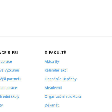
CE S FSI
O FAKULTĚ
lupráce
Aktuality
 ve výzkumu
Kalendář akcí
jší partneři
Ocenění a úspěchy
spolupráce
Absolventi
třední školy
Organizační struktura
ty
Děkanát