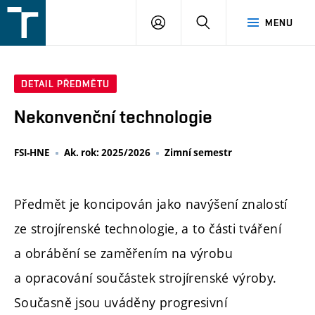
FSI
PŘIHLÁŠENÍ
HLEDAT
MENU
VUT
v
Brně
DETAIL PŘEDMĚTU
Nekonvenční technologie
FSI-HNE
Ak. rok: 2025/2026
Zimní semestr
Předmět je koncipován jako navýšení znalostí
ze strojírenské technologie, a to části tváření
a obrábění se zaměřením na výrobu
a opracování součástek strojírenské výroby.
Současně jsou uváděny progresivní