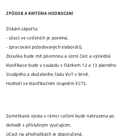
ZPŮSOB A KRITÉRIA HODNOCENÍ
Získání zápočtu:
- účast ve cvičeních je povinná,
- zpracování požadovaných elaborátů,
Zkouška bude mít písemnou a ústní část a výsledná
klasifikace bude v souladu s článkem 12 a 13 platného
Studijního a zkušebního řádu VUT v Brně.
Hodnotí se klasifikačním stupněm ECTS.
Zameškaná výuka v rámci cvičení bude nahrazena po
dohodě s příslušným vyučujícím.
Účast na přednáškách je doporučená.