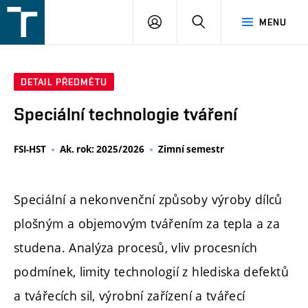
FSI
PŘIHLÁŠENÍ
HLEDAT
MENU
VUT
v
Brně
DETAIL PŘEDMĚTU
Speciální technologie tváření
FSI-HST
Ak. rok: 2025/2026
Zimní semestr
Speciální a nekonvenční způsoby výroby dílců
plošným a objemovým tvářením za tepla a za
studena. Analýza procesů, vliv procesních
podmínek, limity technologií z hlediska defektů
a tvářecích sil, výrobní zařízení a tvářecí