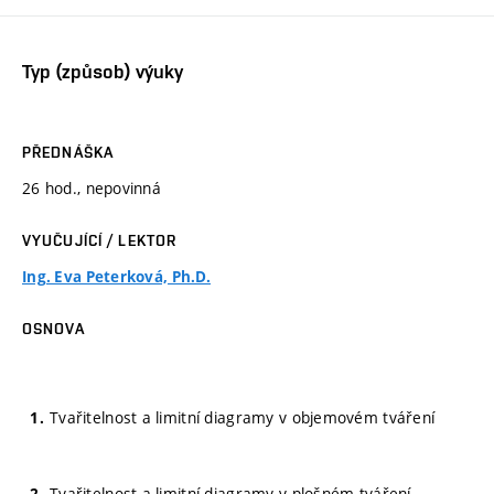
Typ (způsob) výuky
PŘEDNÁŠKA
26 hod., nepovinná
VYUČUJÍCÍ / LEKTOR
Ing. Eva Peterková, Ph.D.
OSNOVA
Tvařitelnost a limitní diagramy v objemovém tváření
Tvařitelnost a limitní diagramy v plošném tváření