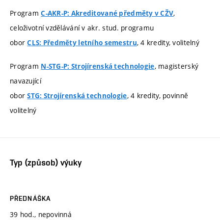
Program
,
C-AKR-P: Akreditované předměty v CŽV
celoživotní vzdělávání v akr. stud. programu
obor
, 4 kredity, volitelný
CLS: Předměty letního semestru
Program
, magisterský
N-STG-P: Strojírenská technologie
navazující
obor
, 4 kredity, povinně
STG: Strojírenská technologie
volitelný
Typ (způsob) výuky
PŘEDNÁŠKA
39 hod., nepovinná