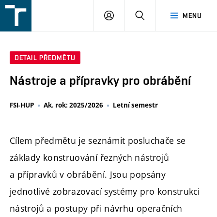
FSI
PŘIHLÁŠENÍ
HLEDAT
MENU
VUT
v
Brně
DETAIL PŘEDMĚTU
Nástroje a přípravky pro obrábění
FSI-HUP
Ak. rok: 2025/2026
Letní semestr
Cílem předmětu je seznámit posluchače se
základy konstruování řezných nástrojů
a přípravků v obrábění. Jsou popsány
jednotlivé zobrazovací systémy pro konstrukci
nástrojů a postupy při návrhu operačních