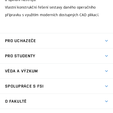
Vlastní konstrukční řešení sestavy daného operačního
přípravku s využitím moderních dostupných CAD plikací.
PRO UCHAZEČE
Studuj strojní inženýrství
PRO STUDENTY
Nabídka studia
Předměty
Ambasadoři studia
VĚDA A VÝZKUM
Studijní programy
Přijímačky
Věda a výzkum na FSI
Studijní předpisy
SPOLUPRÁCE S FSI
Zápisy
Úspěchy výzkumu
Časový plán studia
Často kladené dotazy
Firemní spolupráce
Oblasti výzkumu
O FAKULTĚ
Pro prváky
Dny otevřených dveří
Partnerství ve výzkumu
Centra výzkumu
Studium a stáže v zahraničí
Aktuality