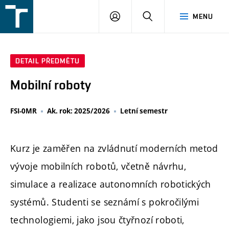
FSI
PŘIHLÁŠENÍ
HLEDAT
MENU
VUT
v
Brně
DETAIL PŘEDMĚTU
Mobilní roboty
FSI-0MR
Ak. rok: 2025/2026
Letní semestr
Kurz je zaměřen na zvládnutí moderních metod
vývoje mobilních robotů, včetně návrhu,
simulace a realizace autonomních robotických
systémů. Studenti se seznámí s pokročilými
technologiemi, jako jsou čtyřnozí roboti,