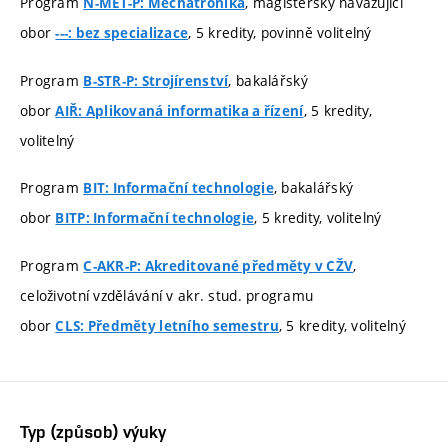
Program
, magisterský navazující
N-MET-P: Mechatronika
obor
, 5 kredity, povinně volitelný
---: bez specializace
Program
, bakalářský
B-STR-P: Strojírenství
obor
, 5 kredity,
AIŘ: Aplikovaná informatika a řízení
volitelný
Program
, bakalářský
BIT: Informační technologie
obor
, 5 kredity, volitelný
BITP: Informační technologie
Program
,
C-AKR-P: Akreditované předměty v CŽV
celoživotní vzdělávání v akr. stud. programu
obor
, 5 kredity, volitelný
CLS: Předměty letního semestru
Typ (způsob) výuky