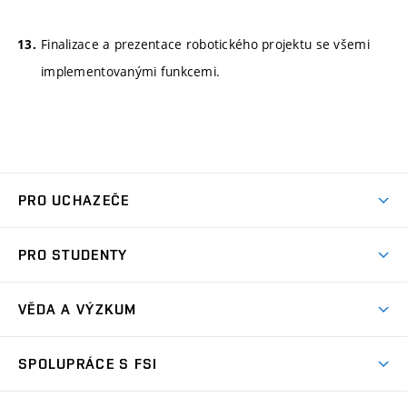
Finalizace a prezentace robotického projektu se všemi
implementovanými funkcemi.
PRO UCHAZEČE
Studuj strojní inženýrství
PRO STUDENTY
Nabídka studia
Předměty
Ambasadoři studia
VĚDA A VÝZKUM
Studijní programy
Přijímačky
Věda a výzkum na FSI
Studijní předpisy
SPOLUPRÁCE S FSI
Zápisy
Úspěchy výzkumu
Časový plán studia
Často kladené dotazy
Firemní spolupráce