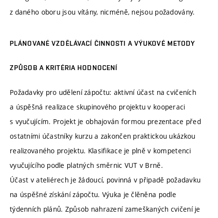
z daného oboru jsou vítány, nicméně, nejsou požadovány.
PLÁNOVANÉ VZDĚLÁVACÍ ČINNOSTI A VÝUKOVÉ METODY
ZPŮSOB A KRITÉRIA HODNOCENÍ
Požadavky pro udělení zápočtu: aktivní účast na cvičeních
a úspěšná realizace skupinového projektu v kooperaci
s vyučujícím. Projekt je obhajován formou prezentace před
ostatními účastníky kurzu a zakončen praktickou ukázkou
realizovaného projektu. Klasifikace je plně v kompetenci
vyučujícího podle platných směrnic VUT v Brně.
Účast v ateliérech je žádoucí, povinná v připadě požadavku
na úspěšné získání zápočtu. Výuka je člěněna podle
týdenních plánů. Způsob nahrazení zameškaných cvičení je