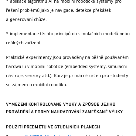
* aplikace algoritmů AI na mobilní robotické systémy pro
řešení problémů jako je navigace, detekce překážek
a generování chůze,
* implementace těchto principů do simulačních modelů nebo
reálných zařízení.
Praktické experimenty jsou prováděny na běžně používaném
hardwaru v mobilní robotice (embedded systémy, simulační
nástroje, senzory atd.). Kurz je primárně určen pro studenty
se zájmem o mobilní robotiku.
VYMEZENÍ KONTROLOVANÉ VÝUKY A ZPŮSOB JEJÍHO
PROVÁDĚNÍ A FORMY NAHRAZOVÁNÍ ZAMEŠKANÉ VÝUKY
POUŽITÍ PŘEDMĚTU VE STUDIJNÍCH PLÁNECH