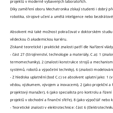
projektů v moderně vybavených laboratořích.
Díky zaměření oboru Mechatronika získají studenti i dobrý př
robotika, strojové učení a umělá inteligence nebo bezdrátové
Absolvent má také možnost pokračovat v doktorském studiu a
vědeckou či akademickou kariéru.
Získané teoretické i praktické znalosti patří dle Nařízení vlád
- část 27 (Strojírenství, technologie a materiály, C.a): 1 (zn
termomechaniky), 2 (znalosti konstrukce strojů a mechanismů
systémů, robotů a výpočetní techniky), 6 (znalosti modelová
- Z hlediska uplatnění (bod C.c) se absolvent uplatní jako: 1 (
vědou, výzkumem, vývojem a inovacemi), 2 (jako projekční a ří
projektový manažer), 6 (jako specialista pro kontrolu a řízení
projektů v obchodní a finanční sféře), 8 (jako výpočtář nebo k
- Teoretické znalosti v elektrotechnice: část 6 (Elektrotechnik