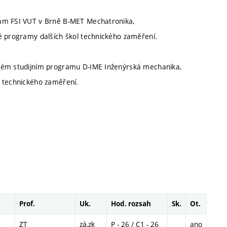
ram FSI VUT v Brně B-MET Mechatronika,
é programy dalších škol technického zaměření.
ském studijním programu D-IME Inženýrská mechanika,
l technického zaměření.
Prof.
Uk.
Hod. rozsah
Sk.
Ot.
ZT
zá,zk
P - 26 / C1 - 26
ano