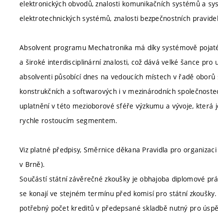
elektronických obvodů, znalosti komunikačních systémů a sys
elektrotechnických systémů, znalosti bezpečnostních pravidel
Absolvent programu Mechatronika má díky systémově pojaté 
a široké interdisciplinární znalosti, což dává velké šance p
absolventi působící dnes na vedoucích místech v řadě oborů 
konstrukčních a softwarových i v mezinárodních společnost
uplatnění v této mezioborové sféře výzkumu a vývoje, která j
rychle rostoucím segmentem.
Viz platné předpisy, Směrnice děkana Pravidla pro organizaci
v Brně).
Součástí státní závěrečné zkoušky je obhajoba diplomové pr
se konají ve stejném termínu před komisí pro státní zkoušky. 
potřebný počet kreditů v předepsané skladbě nutný pro úsp