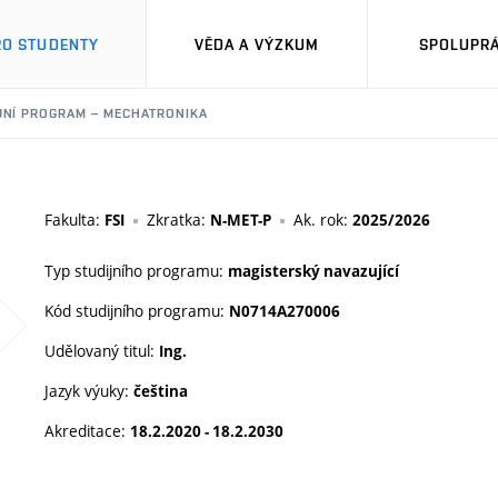
RO STUDENTY
VĚDA A VÝZKUM
SPOLUPRÁ
JNÍ PROGRAM – MECHATRONIKA
Fakulta:
Zkratka:
Ak. rok:
FSI
N-MET-P
2025/2026
Typ studijního programu:
magisterský navazující
Kód studijního programu:
N0714A270006
Udělovaný titul:
Ing.
Jazyk výuky:
čeština
Akreditace:
18.2.2020 - 18.2.2030