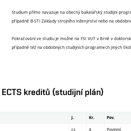
Studium přímo navazuje na obecný bakalářský studijní prog
případně B-STI Základy strojního inženýrství nebo na obdobn
Pokračování ve studiu je možné na FSI VUT v Brně v doktor
případně též na obdobných studijních programech jiných ško
CTS kreditů (studijní plán)
J.
Kr.
Pov.
cs
4
Povinný