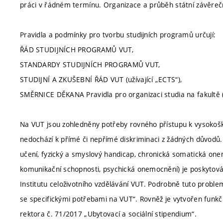
práci v řádném termínu. Organizace a průběh státní závěreč
Pravidla a podmínky pro tvorbu studijních programů určují:
ŘÁD STUDIJNÍCH PROGRAMŮ VUT,
STANDARDY STUDIJNÍCH PROGRAMŮ VUT,
STUDIJNÍ A ZKUŠEBNÍ ŘÁD VUT (užívající „ECTS“),
SMĚRNICE DĚKANA Pravidla pro organizaci studia na fakultě (
Na VUT jsou zohledněny potřeby rovného přístupu k vysokoško
nedochází k přímé či nepřímé diskriminaci z žádných důvodů.
učení, fyzický a smyslový handicap, chronická somatická one
komunikační schopnosti, psychická onemocnění) je poskytová
Institutu celoživotního vzdělávání VUT. Podrobně tuto proble
se specifickými potřebami na VUT“. Rovněž je vytvořen funkčn
rektora č. 71/2017 „Ubytovací a sociální stipendium“.