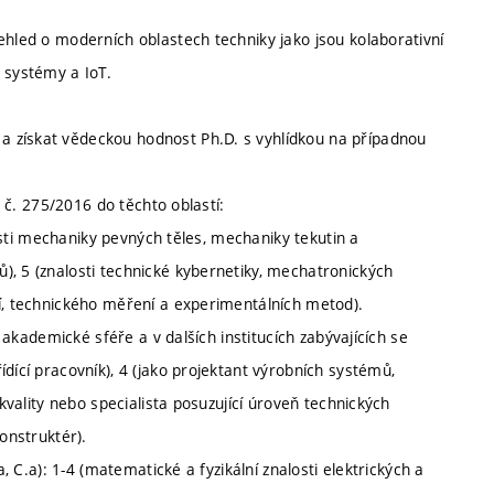
ehled o moderních oblastech techniky jako jsou kolaborativní
 systémy a IoT.
 získat vědeckou hodnost Ph.D. s vyhlídkou na případnou
y č. 275/2016 do těchto oblastí:
alosti mechaniky pevných těles, mechaniky tekutin a
), 5 (znalosti technické kybernetiky, mechatronických
ní, technického měření a experimentálních metod).
v akademické sféře a v dalších institucích zabývajících se
dící pracovník), 4 (jako projektant výrobních systémů,
 kvality nebo specialista posuzující úroveň technických
onstruktér).
a, C.a): 1-4 (matematické a fyzikální znalosti elektrických a