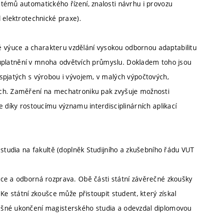
témů automatického řízení, znalosti návrhu i provozu
 elektrotechnické praxe).
výuce a charakteru vzdělání vysokou odbornou adaptabilitu
ro uplatnění v mnoha odvětvích průmyslu. Dokladem toho jsou
spjatých s výrobou i vývojem, v malých výpočtových,
ech. Zaměření na mechatroniku pak zvyšuje možnosti
e díky rostoucímu významu interdisciplinárních aplikací
 studia na fakultě (doplněk Studijního a zkušebního řádu VUT
áce a odborná rozprava. Obě části státní závěrečné zkoušky
Ke státní zkoušce může přistoupit student, který získal
ěšné ukončení magisterského studia a odevzdal diplomovou