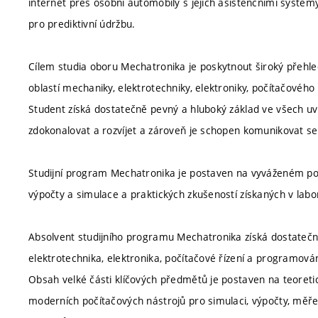
internet přes osobní automobily s jejich asistenčními systé
pro prediktivní údržbu.
Cílem studia oboru Mechatronika je poskytnout široký přehled
oblastí mechaniky, elektrotechniky, elektroniky, počítačového
Student získá dostatečně pevný a hluboký základ ve všech uv
zdokonalovat a rozvíjet a zároveň je schopen komunikovat se
Studijní program Mechatronika je postaven na vyváženém podíl
výpočty a simulace a praktických zkušeností získaných v labor
Absolvent studijního programu Mechatronika získá dostatečn
elektrotechnika, elektronika, počítačové řízení a programován
Obsah velké části klíčových předmětů je postaven na teoretic
moderních počítačových nástrojů pro simulaci, výpočty, měření