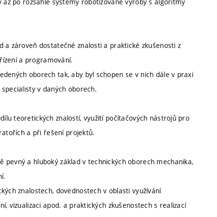
my až po rozsáhlé systémy robotizované výroby s algoritmy
 a zároveň dostatečné znalosti a praktické zkušenosti z
 řízení a programování.
edených oborech tak, aby byl schopen se v nich dále v praxi
 specialisty v daných oborech.
u teoretických znalostí, využití počítačových nástrojů pro
atořích a při řešení projektů.
ě pevný a hluboký základ v technických oborech mechanika,
í.
kých znalostech, dovednostech v oblasti využívání
, vizualizaci apod. a praktických zkušenostech s realizací