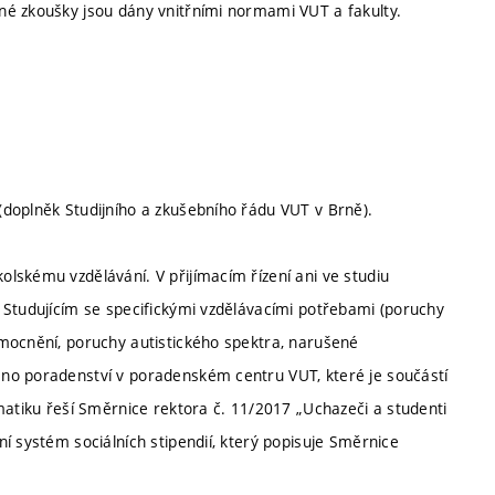
né zkoušky jsou dány vnitřními normami VUT a fakulty.
doplněk Studijního a zkušebního řádu VUT v Brně).
lskému vzdělávání. V přijímacím řízení ani ve studiu
 Studujícím se specifickými vzdělávacími potřebami (poruchy
mocnění, poruchy autistického spektra, narušené
no poradenství v poradenském centru VUT, které je součástí
matiku řeší Směrnice rektora č. 11/2017 „Uchazeči a studenti
í systém sociálních stipendií, který popisuje Směrnice