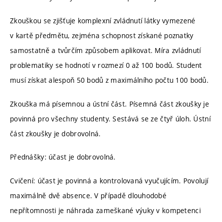
Zkouškou se zjišťuje komplexní zvládnutí látky vymezené
v kartě předmětu, zejména schopnost získané poznatky
samostatně a tvůrčím způsobem aplikovat. Míra zvládnutí
problematiky se hodnotí v rozmezí 0 až 100 bodů. Student
musí získat alespoň 50 bodů z maximálního počtu 100 bodů.
Zkouška má písemnou a ústní část. Písemná část zkoušky je
povinná pro všechny studenty. Sestává se ze čtyř úloh. Ústní
část zkoušky je dobrovolná.
Přednášky: účast je dobrovolná.
Cvičení: účast je povinná a kontrolovaná vyučujícím. Povolují
maximálně dvě absence. V případě dlouhodobé
nepřítomnosti je náhrada zameškané výuky v kompetenci