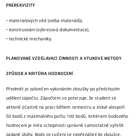
PREREKVIZITY
• materiálových věd (volba materiálů),
• konstruování (výkresová dokumentace),
• technické mechaniky.
PLÁNOVANÉ VZDĚLÁVACÍ ČINNOSTI A VÝUKOVÉ METODY
ZPŮSOB A KRITÉRIA HODNOCENÍ
Předmět je zakončen vykonáním zkoušky po předchozím
udělení zápočtu. Zápočtem se potvrzuje, že student se
aktivně účastnil na práci během semestru a získal alespoň
50 bodů z maximálního počtu 100 bodů. Kritériem bodového
hodnocení je míra schopnosti správně samostatně vyřešit
zadané úlohy. Body ze cvičení se nepřenášejí ke zkoušce.