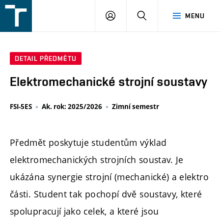
FSI
PŘIHLÁŠENÍ
HLEDAT
MENU
VUT
v
Brně
DETAIL PŘEDMĚTU
Elektromechanické strojní soustavy
FSI-5ES
Ak. rok: 2025/2026
Zimní semestr
Předmět poskytuje studentům výklad
elektromechanických strojních soustav. Je
ukázána synergie strojní (mechanické) a elektro
části. Student tak pochopí dvě soustavy, které
spolupracují jako celek, a které jsou