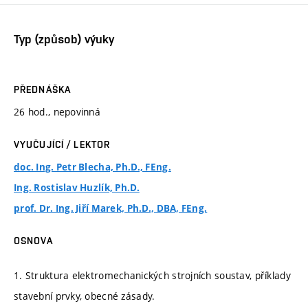
Typ (způsob) výuky
PŘEDNÁŠKA
26 hod., nepovinná
VYUČUJÍCÍ / LEKTOR
doc. Ing. Petr Blecha, Ph.D., FEng.
Ing. Rostislav Huzlík, Ph.D.
prof. Dr. Ing. Jiří Marek, Ph.D., DBA, FEng.
OSNOVA
1. Struktura elektromechanických strojních soustav, příklady
stavební prvky, obecné zásady.