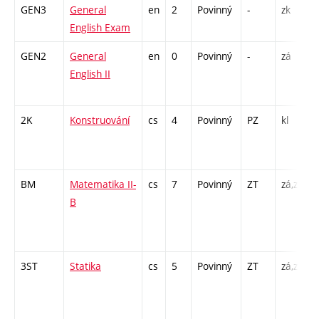
GEN3
General
en
2
Povinný
-
zk
K
English Exam
GEN2
General
en
0
Povinný
-
zá
C
English II
/
2K
Konstruování
cs
4
Povinný
PZ
kl
P
BM
Matematika II-
cs
7
Povinný
ZT
zá,zk
P
B
/
3ST
Statika
cs
5
Povinný
ZT
zá,zk
P
/