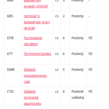
6BR
Bakalářský
cs
5
Povinný
-
zá
projekt (ÚVSSR)
6BS
Seminář k
cs
2
Povinný
-
zá
bakalářské práci
(B-KSB)
DTB
Technologie
cs
6
Povinný
PZ
zá,zk
obrábění
6TT
Termomechanika
cs
6
Povinný
PZ
zá,zk
DMR
Základy
cs
5
Povinný
PZ
zá,zk
managementu
rizik
CTD
Základy
cs
6
Povinně
PZ
zá,zk
technické
volitelný
diagnostiky