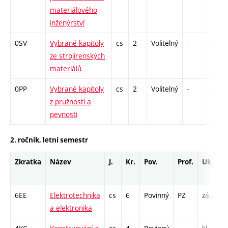
materiálového
inženýrství
0SV
Vybrané kapitoly
cs
2
Volitelný
-
zá
ze strojírenských
materiálů
0PP
Vybrané kapitoly
cs
2
Volitelný
-
zá
z pružnosti a
pevnosti
2. ročník, letní semestr
Zkratka
Název
J.
Kr.
Pov.
Prof.
Uk.
6EE
Elektrotechnika
cs
6
Povinný
PZ
zá,zk
a elektronika