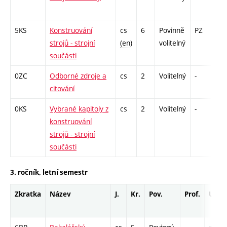
5KS
Konstruování
cs
6
Povinně
PZ
zá
strojů - strojní
(en)
volitelný
součásti
0ZC
Odborné zdroje a
cs
2
Volitelný
-
zá
citování
0KS
Vybrané kapitoly z
cs
2
Volitelný
-
zá
konstruování
strojů - strojní
součásti
3. ročník, letní semestr
Zkratka
Název
J.
Kr.
Pov.
Prof.
Uk.