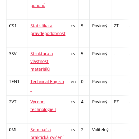
pohonů
CS1
Statistika a
cs
5
Povinný
ZT
zá,zk
pravděpodobnost
3SV
Struktura a
cs
5
Povinný
-
zá,zk
vlastnosti
materiálů
TEN1
Technical English
en
0
Povinný
-
zá
I
2VT
Výrobní
cs
4
Povinný
PZ
zá,zk
technologie I
0MI
Seminář a
cs
2
Volitelný
-
zá
praktická cvičení