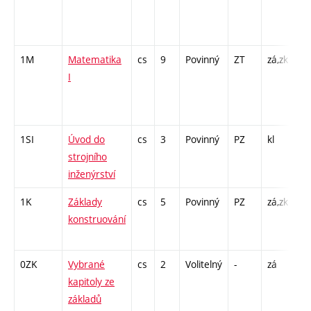
65
- 
1M
Matematika
cs
9
Povinný
ZT
zá,zk
P 
I
C1
/ 
8
1SI
Úvod do
cs
3
Povinný
PZ
kl
P 
strojního
inženýrství
1K
Základy
cs
5
Povinný
PZ
zá,zk
P 
konstruování
CP
26
0ZK
Vybrané
cs
2
Volitelný
-
zá
P 
kapitoly ze
základů