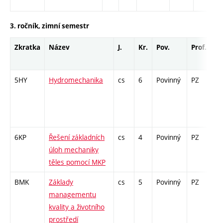
3. ročník, zimní semestr
Zkratka
Název
J.
Kr.
Pov.
Prof.
Uk
5HY
Hydromechanika
cs
6
Povinný
PZ
zá
6KP
Řešení základních
cs
4
Povinný
PZ
zá
úloh mechaniky
těles pomocí MKP
BMK
Základy
cs
5
Povinný
PZ
zá
managementu
kvality a životního
prostředí