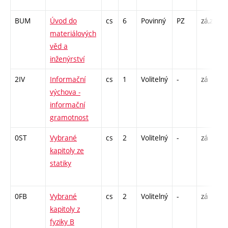
BUM
Úvod do
cs
6
Povinný
PZ
zá,zk
P
materiálových
L
věd a
inženýrství
2IV
Informační
cs
1
Volitelný
-
zá
výchova -
informační
gramotnost
0ST
Vybrané
cs
2
Volitelný
-
zá
P
kapitoly ze
statiky
-
0FB
Vybrané
cs
2
Volitelný
-
zá
P
kapitoly z
fyziky B