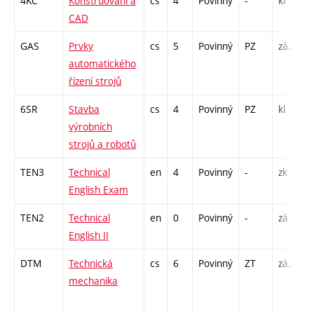
4KC
Konstruování a
cs
4
Povinný
-
kl
CAD
GAS
Prvky
cs
5
Povinný
PZ
zá,zk
automatického
řízení strojů
6SR
Stavba
cs
4
Povinný
PZ
kl
výrobních
strojů a robotů
TEN3
Technical
en
4
Povinný
-
zk
English Exam
TEN2
Technical
en
0
Povinný
-
zá
English II
DTM
Technická
cs
6
Povinný
ZT
zá,zk
mechanika