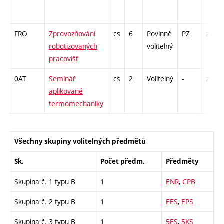
FRO
Zprovozňování
cs
6
Povinně
PZ
zá,zk
robotizovaných
volitelný
pracovišť
0AT
Seminář
cs
2
Volitelný
-
zá
aplikované
termomechaniky
Všechny skupiny volitelných předmětů
Sk.
Počet předm.
Předměty
Skupina č. 1 typu B
1
ENR
,
CPB
Skupina č. 2 typu B
1
EES
,
EPS
Skupina č. 3 typu B
1
5ES
,
5KS