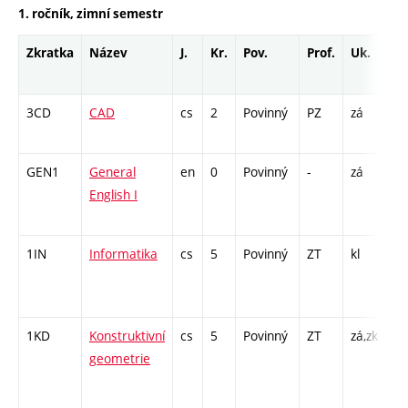
1. ročník, zimní semestr
Zkratka
Název
J.
Kr.
Pov.
Prof.
Uk.
Ho
ro
3CD
CAD
cs
2
Povinný
PZ
zá
CP
26
GEN1
General
en
0
Povinný
-
zá
Cj
English I
/ 
13
1IN
Informatika
cs
5
Povinný
ZT
kl
P 
CP
26
1KD
Konstruktivní
cs
5
Povinný
ZT
zá,zk
P 
geometrie
CP
26
SS