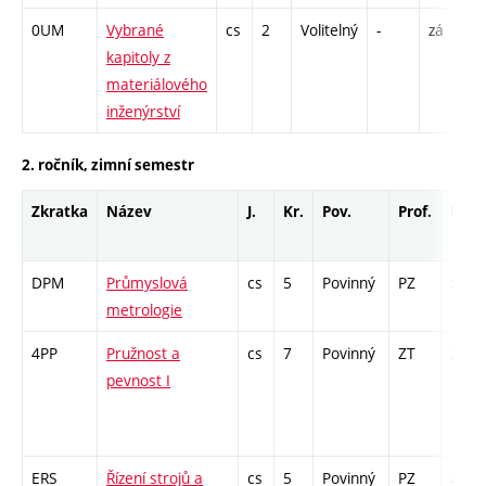
0UM
Vybrané
cs
2
Volitelný
-
zá
P
kapitoly z
materiálového
inženýrství
2. ročník, zimní semestr
Zkratka
Název
J.
Kr.
Pov.
Prof.
Uk.
DPM
Průmyslová
cs
5
Povinný
PZ
zá,zk
metrologie
4PP
Pružnost a
cs
7
Povinný
ZT
zá,zk
pevnost I
ERS
Řízení strojů a
cs
5
Povinný
PZ
zá,zk