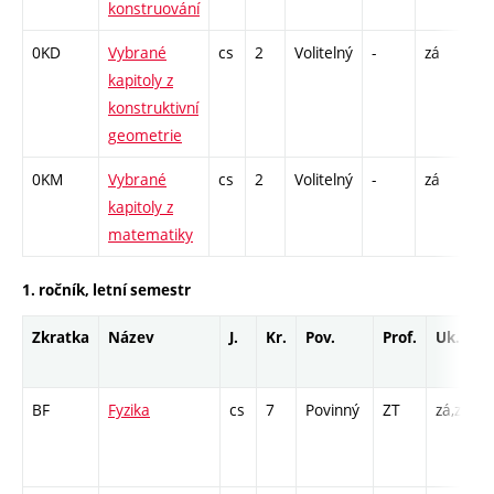
konstruování
0KD
Vybrané
cs
2
Volitelný
-
zá
P 
kapitoly z
konstruktivní
geometrie
0KM
Vybrané
cs
2
Volitelný
-
zá
P 
kapitoly z
matematiky
1. ročník, letní semestr
Zkratka
Název
J.
Kr.
Pov.
Prof.
Uk.
BF
Fyzika
cs
7
Povinný
ZT
zá,zk
P
L