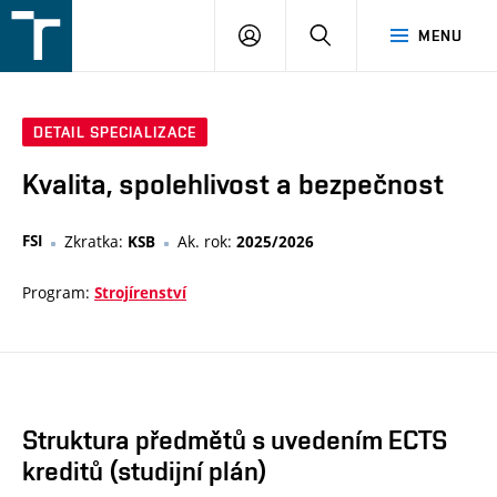
FSI
PŘIHLÁŠENÍ
HLEDAT
MENU
VUT
v
Brně
DETAIL SPECIALIZACE
Kvalita, spolehlivost a bezpečnost
FSI
Zkratka:
Ak. rok:
KSB
2025/2026
Program:
Strojírenství
Struktura předmětů s uvedením ECTS
kreditů (studijní plán)