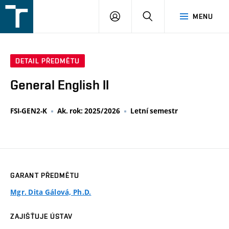
FSI
PŘIHLÁŠENÍ
HLEDAT
MENU
VUT
v
Brně
DETAIL PŘEDMĚTU
General English II
FSI-GEN2-K
Ak. rok: 2025/2026
Letní semestr
GARANT PŘEDMĚTU
Mgr. Dita Gálová, Ph.D.
ZAJIŠŤUJE ÚSTAV