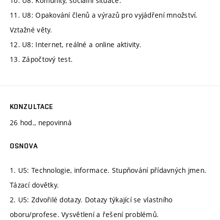
10. U8: Komunity, sociální situace.
11. U8: Opakování členů a výrazů pro vyjádření množství.
Vztažné věty.
12. U8: Internet, reálné a online aktivity.
13. Zápočtový test.
KONZULTACE
26 hod., nepovinná
OSNOVA
1. U5: Technologie, informace. Stupňování přídavných jmen.
Tázací dovětky.
2. U5: Zdvořilé dotazy. Dotazy týkající se vlastního
oboru/profese. Vysvětlení a řešení problémů.