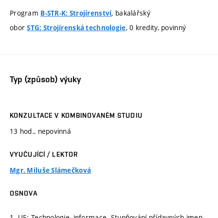
Program
, bakalářský
B-STR-K: Strojírenství
obor
, 0 kredity, povinný
STG: Strojírenská technologie
Typ (způsob) výuky
KONZULTACE V KOMBINOVANÉM STUDIU
13 hod., nepovinná
VYUČUJÍCÍ / LEKTOR
Mgr. Miluše Slámečková
OSNOVA
1. U5: Technologie, informace. Stupňování přídavných jmen.