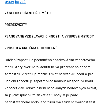
Ústav jazyků
VÝSLEDKY UČENÍ PŘEDMĚTU
PREREKVIZITY
PLÁNOVANÉ VZDĚLÁVACÍ ČINNOSTI A VÝUKOVÉ METODY
ZPŮSOB A KRITÉRIA HODNOCENÍ
Udělení zápočtu je podmíněno absolvováním zápočtového
testu, který ověřuje zvládnutí učiva probraného během
semestru. V testu je možné získat nejvýše 40 bodů a pro
udělení zápočtu je zapotřebí dosáhnout alespoň 24 bodů.
Zápočet dále odráží plnění nepovinných bodovaných aktivit,
za jejichž splnění lze získat až 4 body. V případě
nedostatečného bodového zisku má student možnost test