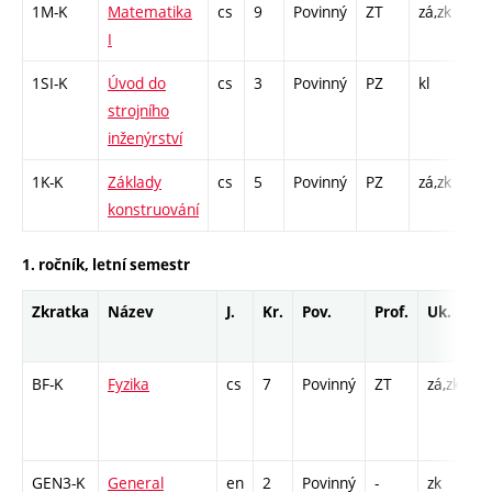
1M-K
Matematika
cs
9
Povinný
ZT
zá,zk
KK 
I
/ K
1SI-K
Úvod do
cs
3
Povinný
PZ
kl
KK 
strojního
K -
inženýrství
1K-K
Základy
cs
5
Povinný
PZ
zá,zk
KK 
konstruování
/ K
1. ročník, letní semestr
Zkratka
Název
J.
Kr.
Pov.
Prof.
Uk.
H
r
BF-K
Fyzika
cs
7
Povinný
ZT
zá,zk
K
/ 
/ 
GEN3-K
General
en
2
Povinný
-
zk
K 