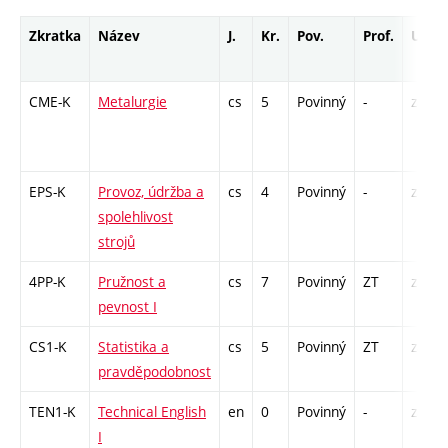
Zkratka
Název
J.
Kr.
Pov.
Prof.
Uk.
CME-K
Metalurgie
cs
5
Povinný
-
zá,zk
EPS-K
Provoz, údržba a
cs
4
Povinný
-
zá,zk
spolehlivost
strojů
4PP-K
Pružnost a
cs
7
Povinný
ZT
zá,zk
pevnost I
CS1-K
Statistika a
cs
5
Povinný
ZT
zá,zk
pravděpodobnost
TEN1-K
Technical English
en
0
Povinný
-
zá
I