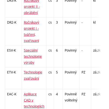
DR3-K
Ročníkový
cs
3
Povinný
-
kl
K -
projekt II -
L -
obrábění
DR2-K
Ročníkový
cs
3
Povinný
-
kl
K -
projekt I -
L -
tváření,
svařovaní
ESV-K
Speciální
cs
6
Povinný
-
zá,zk
KK
technologie
/ K
výroby
/ L
ETV-K
Technologie
cs
5
Povinný
PZ
zá,zk
KK
svařování
/ K
/ L
EAC-K
Aplikace
cs
4
Povinně
PZ
zá,zk
KK
CAD v
volitelný
/ K
technologiích