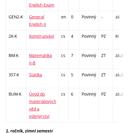
English Exam
GEN2-K
General
en
0
Povinný
-
zá
K
English II
/ 
2K-K
Konstruování
cs
4
Povinný
PZ
kl
K
/ 
BM-K
Matematika
cs
7
Povinný
ZT
zá,zk
K
II-B
/ 
3ST-K
Statika
cs
5
Povinný
ZT
zá,zk
K
/ 
BUM-K
Úvod do
cs
6
Povinný
PZ
zá,zk
K
materiálových
/ 
věd a
/ 
inženýrství
2. ročník, zimní semestr