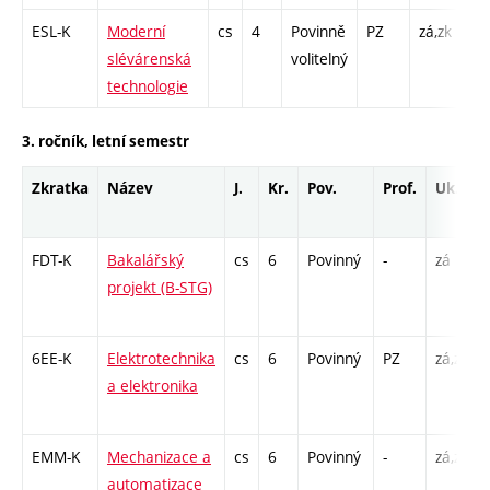
ESL-K
Moderní
cs
4
Povinně
PZ
zá,zk
KK
slévárenská
volitelný
/ K
technologie
/ L
3. ročník, letní semestr
Zkratka
Název
J.
Kr.
Pov.
Prof.
Uk.
FDT-K
Bakalářský
cs
6
Povinný
-
zá
projekt (B-STG)
6EE-K
Elektrotechnika
cs
6
Povinný
PZ
zá,zk
a elektronika
EMM-K
Mechanizace a
cs
6
Povinný
-
zá,zk
automatizace