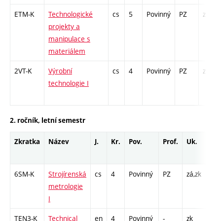
ETM-K
Technologické
cs
5
Povinný
PZ
zá,zk
projekty a
manipulace s
materiálem
2VT-K
Výrobní
cs
4
Povinný
PZ
zá,zk
technologie I
2. ročník, letní semestr
Zkratka
Název
J.
Kr.
Pov.
Prof.
Uk.
Ho
roz
6SM-K
Strojírenská
cs
4
Povinný
PZ
zá,zk
KK -
metrologie
K - 
I
L - 
TEN3-K
Technical
en
4
Povinný
-
zk
K - 