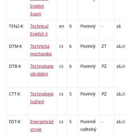
English
Exam
TEN2-K
Technical
en
0
Povinný
-
zá
KK -
English II
K -
DTM-K
Technická
cs
6
Povinný
ZT
zá,zk
KK 
mechanika
/ K 
DTB-K
Technologie
cs
6
Povinný
PZ
zá,zk
KK 
obrábění
/ K 
/ L 
CTT-K
Technologie
cs
5
Povinný
PZ
zá,zk
KK -
tváření
K - 
L -
DST-K
Energetické
cs
5
Povinně
-
zá,zk
KK 
stroje
volitelný
/ K 