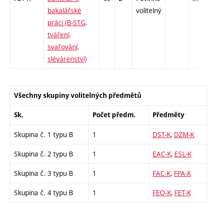
bakalářské
volitelný
práci (B-STG,
tváření,
svařování,
slévárenství)
Všechny skupiny volitelných předmětů
Sk.
Počet předm.
Předměty
Skupina č. 1 typu B
1
DST-K
,
DZM-K
Skupina č. 2 typu B
1
EAC-K
,
ESL-K
Skupina č. 3 typu B
1
FAC-K
,
FPA-K
Skupina č. 4 typu B
1
FEO-K
,
FET-K