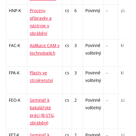
HNP-K
Procesy,
cs
6
Povinný
-
zá,zk
přípravky a
nástroje v
obrábění
FAC-K
Aplikace CAM v
cs
3
Povinně
-
kl
technologiích
volitelný
FPA-K
Plasty ve
cs
3
Povinně
-
kl
strojírenství
volitelný
FEO-K
Seminář k
cs
2
Povinně
-
zá
bakalářské
volitelný
práci (B-STG,
obrábění)
FET-K
Seminář k
cs
2
Povinně
-
zá