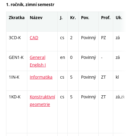
1. ročník, zimní semestr
Zkratka
Název
J.
Kr.
Pov.
Prof.
Uk.
Ho
ro
3CD-K
CAD
cs
2
Povinný
PZ
zá
KK 
K -
GEN1-K
General
en
0
Povinný
-
zá
KK 
English I
/ K
1IN-K
Informatika
cs
5
Povinný
ZT
kl
KK 
/ K
1KD-K
Konstruktivní
cs
5
Povinný
ZT
zá,zk
KK 
geometrie
/ K
/ S
70 
- 8