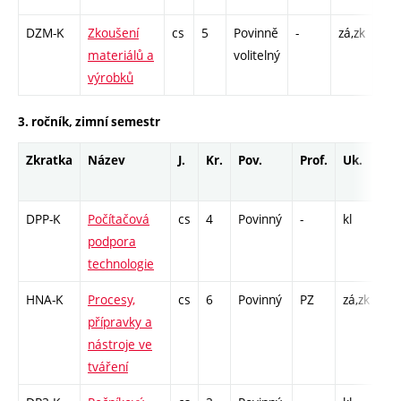
DZM-K
Zkoušení
cs
5
Povinně
-
zá,zk
KK -
materiálů a
volitelný
K - 
výrobků
L - 
3. ročník, zimní semestr
Zkratka
Název
J.
Kr.
Pov.
Prof.
Uk.
Ho
ro
DPP-K
Počítačová
cs
4
Povinný
-
kl
KK
podpora
/ K
technologie
HNA-K
Procesy,
cs
6
Povinný
PZ
zá,zk
KK
přípravky a
/ K
nástroje ve
/ L
tváření