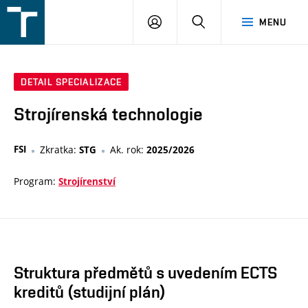
FSI
PŘIHLÁŠENÍ
HLEDAT
MENU
VUT
v
Brně
DETAIL SPECIALIZACE
Strojírenská technologie
FSI
Zkratka:
Ak. rok:
STG
2025/2026
Program:
Strojírenství
Struktura předmětů s uvedením ECTS
kreditů (studijní plán)