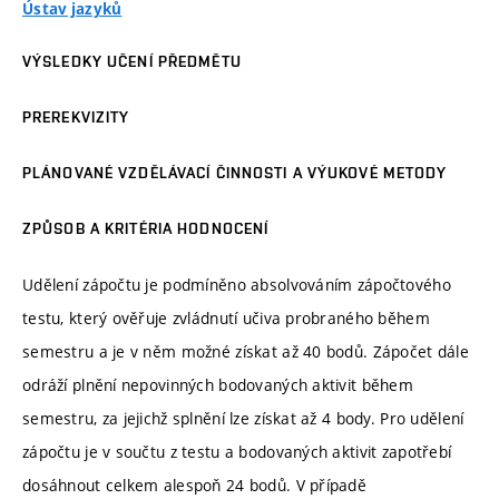
Ústav jazyků
VÝSLEDKY UČENÍ PŘEDMĚTU
PREREKVIZITY
PLÁNOVANÉ VZDĚLÁVACÍ ČINNOSTI A VÝUKOVÉ METODY
ZPŮSOB A KRITÉRIA HODNOCENÍ
Udělení zápočtu je podmíněno absolvováním zápočtového
testu, který ověřuje zvládnutí učiva probraného během
semestru a je v něm možné získat až 40 bodů. Zápočet dále
odráží plnění nepovinných bodovaných aktivit během
semestru, za jejichž splnění lze získat až 4 body. Pro udělení
zápočtu je v součtu z testu a bodovaných aktivit zapotřebí
dosáhnout celkem alespoň 24 bodů. V případě