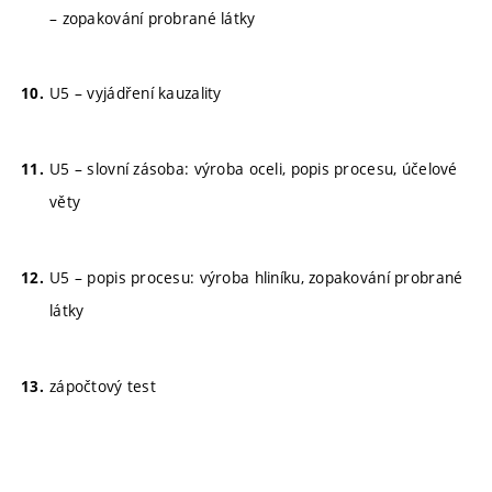
– zopakování probrané látky
U5 – vyjádření kauzality
U5 – slovní zásoba: výroba oceli, popis procesu, účelové
věty
U5 – popis procesu: výroba hliníku, zopakování probrané
látky
zápočtový test