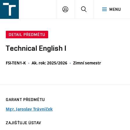
FSI
PŘIHLÁŠENÍ
HLEDAT
MENU
VUT
v
Brně
DETAIL PŘEDMĚTU
Technical English I
FSI-TEN1-K
Ak. rok: 2025/2026
Zimní semestr
GARANT PŘEDMĚTU
Mgr. Jaroslav Trávníček
ZAJIŠŤUJE ÚSTAV