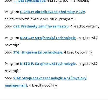
obor
, 4 kredity, povinně volitelný
---: bez specializace
Program
,
C-AKR-P: Akreditované předměty v CŽV
celoživotní vzdělávání v akr. stud. programu
obor
, 4 kredity, volitelný
CZS: Předměty zimního semestru
Program
, magisterský
N-STG-P: Strojírenská technologie
navazující
obor
, 4 kredity, povinný
STG: Strojírenská technologie
Program
, magisterský
N-STG-P: Strojírenská technologie
navazující
obor
STM: Strojírenská technologie a průmyslový
, 4 kredity, povinný
management