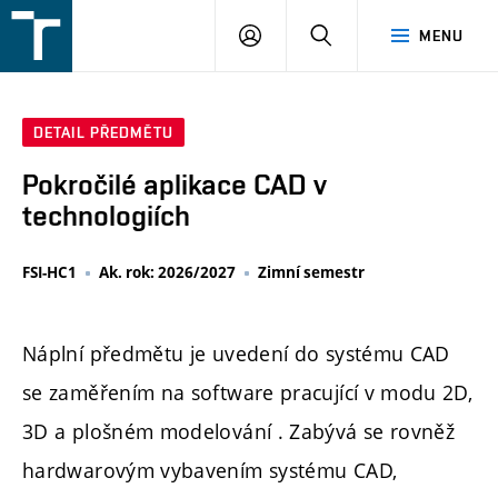
FSI
PŘIHLÁŠENÍ
HLEDAT
MENU
VUT
v
Brně
DETAIL PŘEDMĚTU
Pokročilé aplikace CAD v
technologiích
FSI-HC1
Ak. rok: 2026/2027
Zimní semestr
Náplní předmětu je uvedení do systému CAD
se zaměřením na software pracující v modu 2D,
3D a plošném modelování . Zabývá se rovněž
hardwarovým vybavením systému CAD,