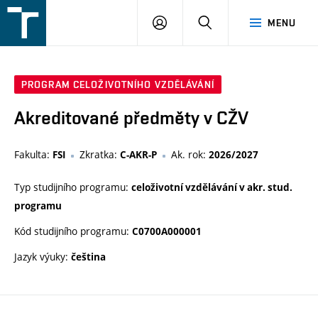
FSI
PŘIHLÁŠENÍ
HLEDAT
MENU
VUT
v
Brně
PROGRAM CELOŽIVOTNÍHO VZDĚLÁVÁNÍ
Akreditované předměty v CŽV
Fakulta:
Zkratka:
Ak. rok:
FSI
C-AKR-P
2026/2027
Typ studijního programu:
celoživotní vzdělávání v akr. stud.
programu
Kód studijního programu:
C0700A000001
Jazyk výuky:
čeština