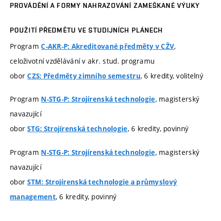
PROVÁDĚNÍ A FORMY NAHRAZOVÁNÍ ZAMEŠKANÉ VÝUKY
POUŽITÍ PŘEDMĚTU VE STUDIJNÍCH PLÁNECH
Program
,
C-AKR-P: Akreditované předměty v CŽV
celoživotní vzdělávání v akr. stud. programu
obor
, 6 kredity, volitelný
CZS: Předměty zimního semestru
Program
, magisterský
N-STG-P: Strojírenská technologie
navazující
obor
, 6 kredity, povinný
STG: Strojírenská technologie
Program
, magisterský
N-STG-P: Strojírenská technologie
navazující
obor
STM: Strojírenská technologie a průmyslový
, 6 kredity, povinný
management