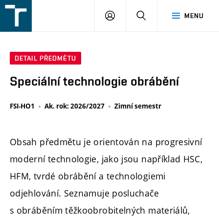
FSI
PŘIHLÁŠENÍ
HLEDAT
MENU
VUT
v
Brně
DETAIL PŘEDMĚTU
Speciální technologie obrábění
FSI-HO1
Ak. rok: 2026/2027
Zimní semestr
Obsah předmětu je orientován na progresivní
moderní technologie, jako jsou například HSC,
HFM, tvrdé obrábění a technologiemi
odjehlování. Seznamuje posluchače
s obráběním těžkoobrobitelných materiálů,