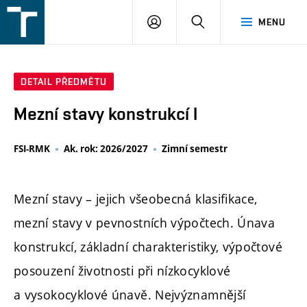
FSI
PŘIHLÁŠENÍ
HLEDAT
MENU
VUT
v
Brně
DETAIL PŘEDMĚTU
Mezní stavy konstrukcí I
FSI-RMK
Ak. rok: 2026/2027
Zimní semestr
Mezní stavy – jejich všeobecná klasifikace,
mezní stavy v pevnostních výpočtech. Únava
konstrukcí, základní charakteristiky, výpočtové
posouzení životnosti při nízkocyklové
a vysokocyklové únavě. Nejvýznamnější