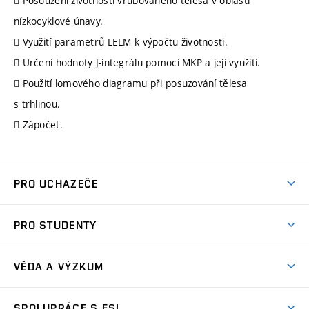
 Posouzení životnosti vrubovaného tělesa v oblasti
nízkocyklové únavy.
 Využití parametrů LELM k výpočtu životnosti.
 Určení hodnoty J-integrálu pomocí MKP a její využití.
 Použití lomového diagramu při posuzování tělesa
s trhlinou.
 Zápočet.
PRO UCHAZEČE
Studuj strojní inženýrství
PRO STUDENTY
Nabídka studia
Předměty
Ambasadoři studia
VĚDA A VÝZKUM
Studijní programy
Přijímačky
Věda a výzkum na FSI
Studijní předpisy
SPOLUPRÁCE S FSI