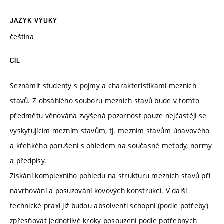
JAZYK VÝUKY
čeština
CÍL
Seznámit studenty s pojmy a charakteristikami mezních
stavů. Z obsáhlého souboru mezních stavů bude v tomto
předmětu věnována zvýšená pozornost pouze nejčastěji se
vyskytujícím mezním stavům, tj. mezním stavům únavového
a křehkého porušení s ohledem na současné metody, normy
a předpisy.
Získání komplexního pohledu na strukturu mezních stavů při
navrhování a posuzování kovových konstrukcí. V další
technické praxi již budou absolventi schopni (podle potřeby)
zpřesňovat jednotlivé kroky posouzení podle potřebných