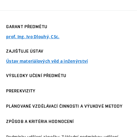
GARANT PŘEDMĚTU
prof. Ing. Ivo Dlouhý, CSc.
ZAJIŠŤUJE ÚSTAV
Ústav materiálových věd a inženýrství
VÝSLEDKY UČENÍ PŘEDMĚTU
PREREKVIZITY
PLÁNOVANÉ VZDĚLÁVACÍ ČINNOSTI A VÝUKOVÉ METODY
ZPŮSOB A KRITÉRIA HODNOCENÍ
Podmínky udělení zápočtu: Základní podmínkou udělení