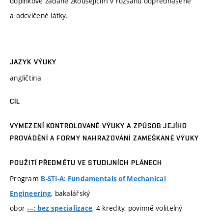
doplňkové zadané zkoušejícím v rozsahu odpřednášené
a odcvičené látky.
JAZYK VÝUKY
angličtina
CÍL
VYMEZENÍ KONTROLOVANÉ VÝUKY A ZPŮSOB JEJÍHO
PROVÁDĚNÍ A FORMY NAHRAZOVÁNÍ ZAMEŠKANÉ VÝUKY
POUŽITÍ PŘEDMĚTU VE STUDIJNÍCH PLÁNECH
Program
B-STI-A: Fundamentals of Mechanical
, bakalářský
Engineering
obor
, 4 kredity, povinně volitelný
---: bez specializace