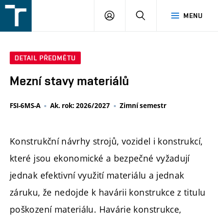
FSI
PŘIHLÁŠENÍ
HLEDAT
MENU
VUT
v
Brně
DETAIL PŘEDMĚTU
Mezní stavy materiálů
FSI-6MS-A
Ak. rok: 2026/2027
Zimní semestr
Konstrukční návrhy strojů, vozidel i konstrukcí,
které jsou ekonomické a bezpečné vyžadují
jednak efektivní využití materiálu a jednak
záruku, že nedojde k havárii konstrukce z titulu
poškození materiálu. Havárie konstrukce,