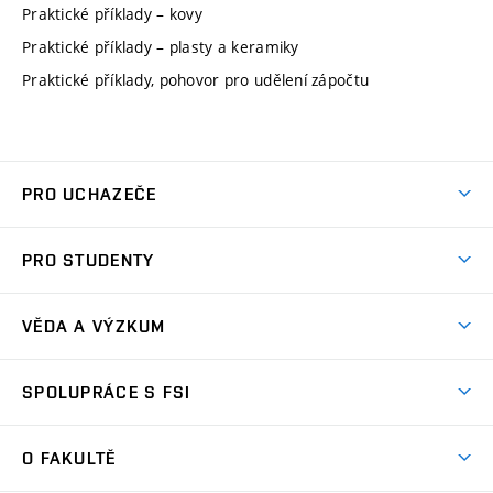
Praktické příklady – kovy
Praktické příklady – plasty a keramiky
Praktické příklady, pohovor pro udělení zápočtu
PRO UCHAZEČE
Studuj strojní inženýrství
PRO STUDENTY
Nabídka studia
Předměty
Ambasadoři studia
VĚDA A VÝZKUM
Studijní programy
Přijímačky
Věda a výzkum na FSI
Studijní předpisy
SPOLUPRÁCE S FSI
Zápisy
Úspěchy výzkumu
Časový plán studia
Často kladené dotazy
Firemní spolupráce
Oblasti výzkumu
O FAKULTĚ
Pro prváky
Dny otevřených dveří
Partnerství ve výzkumu
Centra výzkumu