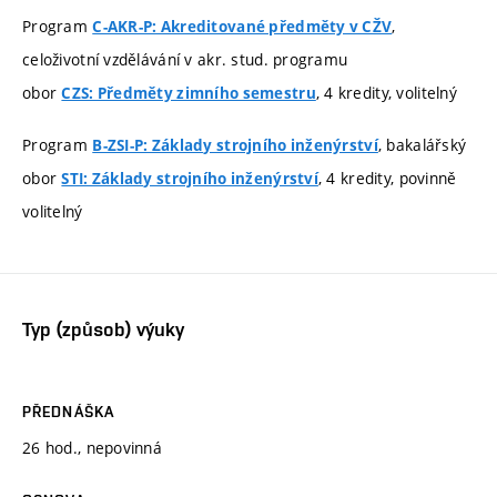
Program
,
C-AKR-P: Akreditované předměty v CŽV
celoživotní vzdělávání v akr. stud. programu
obor
, 4 kredity, volitelný
CZS: Předměty zimního semestru
Program
, bakalářský
B-ZSI-P: Základy strojního inženýrství
obor
, 4 kredity, povinně
STI: Základy strojního inženýrství
volitelný
Typ (způsob) výuky
PŘEDNÁŠKA
26 hod., nepovinná