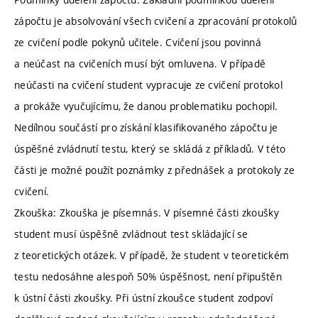
zápočtu je absolvování všech cvičení a zpracování protokolů
ze cvičení podle pokynů učitele. Cvičení jsou povinná
a neúčast na cvičeních musí být omluvena. V případě
neúčasti na cvičení student vypracuje ze cvičení protokol
a prokáže vyučujícímu, že danou problematiku pochopil.
Nedílnou součástí pro získání klasifikovaného zápočtu je
úspěšné zvládnutí testu, který se skládá z příkladů. V této
části je možné použít poznámky z přednášek a protokoly ze
cvičení.
Zkouška: Zkouška je písemnás. V písemné části zkoušky
student musí úspěšně zvládnout test skládající se
z teoretických otázek. V případě, že student v teoretickém
testu nedosáhne alespoň 50% úspěšnost, není připuštěn
k ústní části zkoušky. Při ústní zkoušce student zodpoví