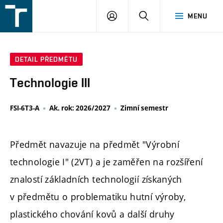
FSI
PŘIHLÁŠENÍ
HLEDAT
MENU
VUT
v
Brně
DETAIL PŘEDMĚTU
Technologie III
FSI-6T3-A
Ak. rok: 2026/2027
Zimní semestr
Předmět navazuje na předmět "Výrobní
technologie I" (2VT) a je zaměřen na rozšíření
znalostí základních technologií získaných
v předmětu o problematiku hutní výroby,
plastického chování kovů a další druhy