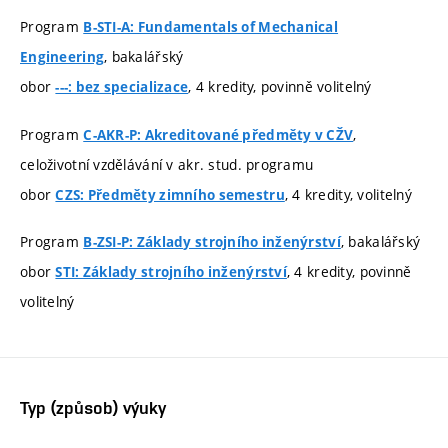
Program
B-STI-A: Fundamentals of Mechanical
, bakalářský
Engineering
obor
, 4 kredity, povinně volitelný
---: bez specializace
Program
,
C-AKR-P: Akreditované předměty v CŽV
celoživotní vzdělávání v akr. stud. programu
obor
, 4 kredity, volitelný
CZS: Předměty zimního semestru
Program
, bakalářský
B-ZSI-P: Základy strojního inženýrství
obor
, 4 kredity, povinně
STI: Základy strojního inženýrství
volitelný
Typ (způsob) výuky