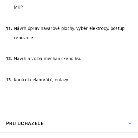
MKP
Návrh úprav návarové plochy, výběr elektrody, postup
renovace
Návrh a volba mechanického lisu
Kontrola elaborátů, dotazy
PRO UCHAZEČE
Studuj strojní inženýrství