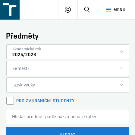
FSI
PŘIHLÁŠENÍ
HLEDAT
MENU
VUT
v
Brně
Předměty
Akademický rok
2025/2026
Semestr
Jazyk výuky
PRO ZAHRANIČNÍ STUDENTY
Hledat předmět podle názvu nebo zkratky
HLEDAT