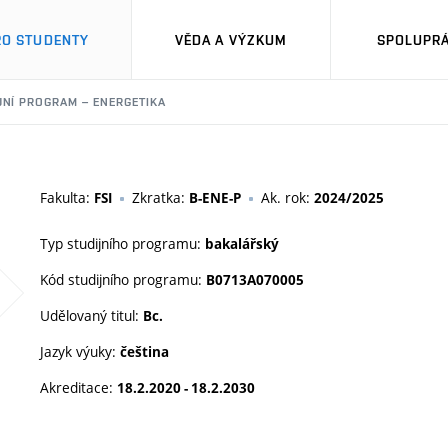
RO STUDENTY
VĚDA A VÝZKUM
SPOLUPRÁ
JNÍ PROGRAM – ENERGETIKA
Fakulta:
Zkratka:
Ak. rok:
FSI
B-ENE-P
2024/2025
Typ studijního programu:
bakalářský
Kód studijního programu:
B0713A070005
Udělovaný titul:
Bc.
Jazyk výuky:
čeština
Akreditace:
18.2.2020 - 18.2.2030