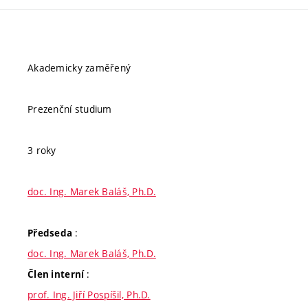
Akademicky zaměřený
Prezenční studium
3 roky
doc. Ing. Marek Baláš, Ph.D.
:
Předseda
doc. Ing. Marek Baláš, Ph.D.
:
Člen interní
prof. Ing. Jiří Pospíšil, Ph.D.