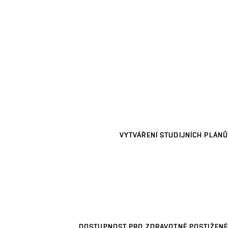
VYTVÁŘENÍ STUDIJNÍCH PLÁNŮ
DOSTUPNOST PRO ZDRAVOTNĚ POSTIŽENÉ