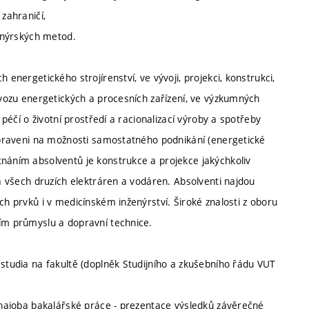
 zahraničí,
ženýrských metod.
 energetického strojírenství, ve vývoji, projekci, konstrukci,
rovozu energetických a procesních zařízení, ve výzkumných
 péčí o životní prostředí a racionalizací výroby a spotřeby
řipraveni na možnosti samostatného podnikání (energetické
tnáním absolventů je konstrukce a projekce jakýchkoliv
 a všech druzích elektráren a vodáren. Absolventi najdou
ch prvků i v medicínském inženýrství. Široké znalosti z oboru
ním průmyslu a dopravní technice.
 studia na fakultě (doplněk Studijního a zkušebního řádu VUT
obhajoba bakalářské práce - prezentace výsledků závěrečné