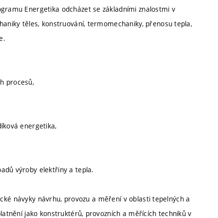
rogramu Energetika odcházet se základními znalostmi v
chaniky těles, konstruování, termomechaniky, přenosu tepla,
e.
h procesů,
díková energetika,
adů výroby elektřiny a tepla.
aktické návyky návrhu, provozu a měření v oblasti tepelných a
latnění jako konstruktérů, provozních a měřících techniků v