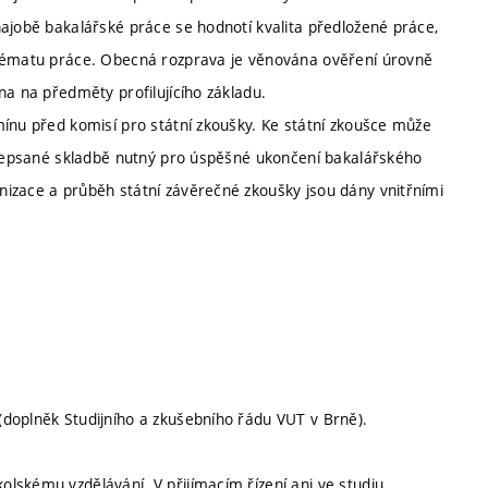
hajobě bakalářské práce se hodnotí kvalita předložené práce,
 tématu práce. Obecná rozprava je věnována ověření úrovně
na na předměty profilujícího základu.
mínu před komisí pro státní zkoušky. Ke státní zkoušce může
ředepsané skladbě nutný pro úspěšné ukončení bakalářského
izace a průběh státní závěrečné zkoušky jsou dány vnitřními
doplněk Studijního a zkušebního řádu VUT v Brně).
lskému vzdělávání. V přijímacím řízení ani ve studiu