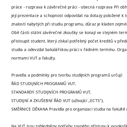
práce - rozprava k závěrečné práci - obecná rozprava Při ob
její prezentace a schopnost odpovídat na dotazy položené k
znalostí nabytých při studiu programu, důraz je kladen zejmé
Obě části státní závěrečné zkoušky se konají ve stejném ter
přistoupit student, který získal potřebný počet kreditů v p
studia a odevzdal bakalářskou práci v řádném termínu. Organ
normami VUT a fakulty.
Pravidla a podmínky pro tvorbu studijních programů určují:
ŘÁD STUDIJNÍCH PROGRAMŮ VUT,
STANDARDY STUDIJNÍCH PROGRAMŮ VUT,
STUDIJNÍ A ZKUŠEBNÍ ŘÁD VUT (užívající „ECTS“),
SMĚRNICE DĚKANA Pravidla pro organizaci studia na fakultě (
Na VUT jsou zohledněny potřeby rovného přístupu k vysokoško