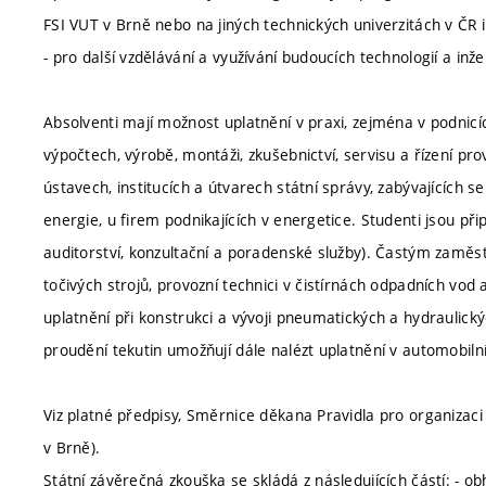
FSI VUT v Brně nebo na jiných technických univerzitách v ČR i
- pro další vzdělávání a využívání budoucích technologií a in
Absolventi mají možnost uplatnění v praxi, zejména v podnicích
výpočtech, výrobě, montáži, zkušebnictví, servisu a řízení p
ústavech, institucích a útvarech státní správy, zabývajících se
energie, u firem podnikajících v energetice. Studenti jsou p
auditorství, konzultační a poradenské služby). Častým zaměs
točivých strojů, provozní technici v čistírnách odpadních vod
uplatnění při konstrukci a vývoji pneumatických a hydraulický
proudění tekutin umožňují dále nalézt uplatnění v automobil
Viz platné předpisy, Směrnice děkana Pravidla pro organizaci
v Brně).
Státní závěrečná zkouška se skládá z následujících částí: - 