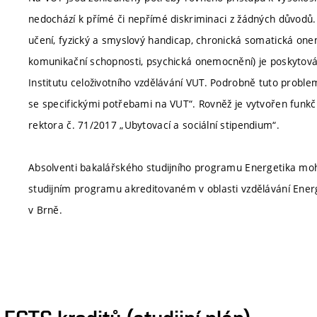
nedochází k přímé či nepřímé diskriminaci z žádných důvodů.
učení, fyzický a smyslový handicap, chronická somatická one
komunikační schopnosti, psychická onemocnění) je poskytová
Institutu celoživotního vzdělávání VUT. Podrobně tuto proble
se specifickými potřebami na VUT“. Rovněž je vytvořen funkčn
rektora č. 71/2017 „Ubytovací a sociální stipendium“.
Absolventi bakalářského studijního programu Energetika m
studijním programu akreditovaném v oblasti vzdělávání Energ
v Brně.