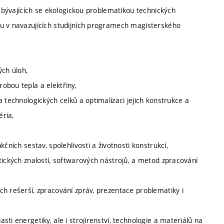
zabývajících se ekologickou problematikou technických
iu v navazujících studijních programech magisterského
ých úloh,
obou tepla a elektřiny,
 technologických celků a optimalizaci jejich konstrukce a
ria,
čních sestav, spolehlivosti a životnosti konstrukcí,
tických znalostí, softwarových nástrojů, a metod zpracování
h rešerší, zpracování zpráv, prezentace problematiky i
ti energetiky, ale i strojírenství, technologie a materiálů na