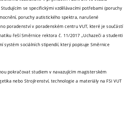
 Studujícím se specifickými vzdělávacími potřebami (poruchy
mocnění, poruchy autistického spektra, narušené
no poradenství v poradenském centru VUT, které je součástí
matiku řeší Směrnice rektora č. 11/2017 „Uchazeči a studenti
í systém sociálních stipendií, který popisuje Směrnice
ohou pokračovat studiem v navazujícím magisterském
etika nebo Strojírenství, technologie a materiály na FSI VUT