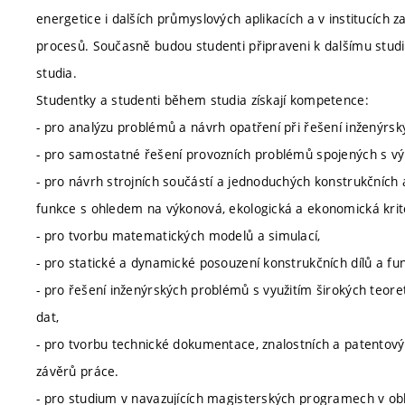
energetice i dalších průmyslových aplikacích a v institucích 
procesů. Současně budou studenti připraveni k dalšímu stud
studia.
Studentky a studenti během studia získají kompetence:
- pro analýzu problémů a návrh opatření při řešení inženýrsk
- pro samostatné řešení provozních problémů spojených s výr
- pro návrh strojních součástí a jednoduchých konstrukčních a
funkce s ohledem na výkonová, ekologická a ekonomická krité
- pro tvorbu matematických modelů a simulací,
- pro statické a dynamické posouzení konstrukčních dílů a funk
- pro řešení inženýrských problémů s využitím širokých teore
dat,
- pro tvorbu technické dokumentace, znalostních a patentovýc
závěrů práce.
- pro studium v navazujících magisterských programech v oblas