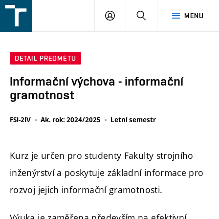
FSI
PŘIHLÁŠENÍ
HLEDAT
MENU
VUT
v
Brně
DETAIL PŘEDMĚTU
Informační výchova - informační
gramotnost
FSI-2IV
Ak. rok: 2024/2025
Letní semestr
Kurz je určen pro studenty Fakulty strojního
inženýrství a poskytuje základní informace pro
rozvoj jejich informační gramotnosti.
Výuka je zaměřena především na efektivní