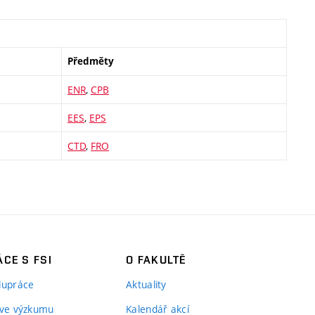
Předměty
ENR
,
CPB
EES
,
EPS
CTD
,
FRO
CE S FSI
O FAKULTĚ
lupráce
Aktuality
 ve výzkumu
Kalendář akcí