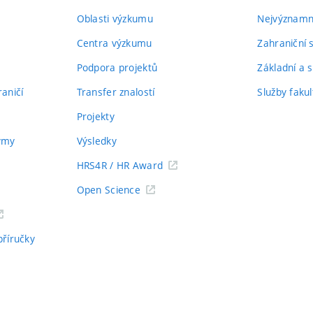
Oblasti výzkumu
Nejvýznamně
Centra výzkumu
Zahraniční 
Podpora projektů
Základní a s
aničí
Transfer znalostí
Služby fakul
Projekty
týmy
Výsledky
HRS4R / HR Award
Open Science
příručky