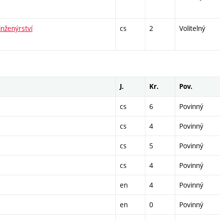
inženýrství
cs
2
Volitelný
J.
Kr.
Pov.
cs
6
Povinný
cs
4
Povinný
cs
5
Povinný
cs
4
Povinný
en
4
Povinný
en
0
Povinný