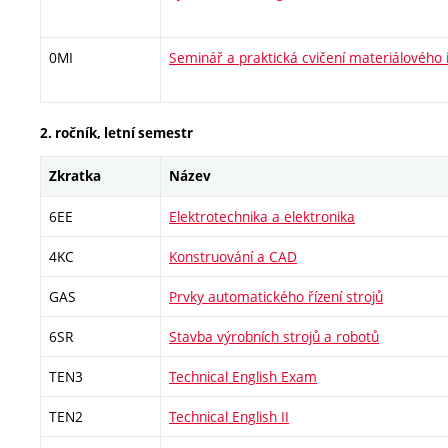
0MI
Seminář a praktická cvičení materiálového 
2. ročník, letní semestr
Zkratka
Název
6EE
Elektrotechnika a elektronika
4KC
Konstruování a CAD
GAS
Prvky automatického řízení strojů
6SR
Stavba výrobních strojů a robotů
TEN3
Technical English Exam
TEN2
Technical English II