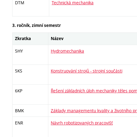
DTM
Technická mechanika
3. ročník, zimní semestr
Zkratka
Název
5HY
Hydromechanika
5KS
Konstruování strojů - strojní součásti
6KP
Řešení základních úloh mechaniky těles po
BMK
Základy managementu kvality a životního pr
ENR
Návrh robotizovaných pracovišť