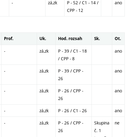
-
zá,zk
P - 52 / C1 - 14 /
ano
CPP - 12
Prof.
Uk.
Hod. rozsah
Sk.
Ot.
-
zá,zk
P - 39 / C1 - 18
ano
/ CPP - 8
-
zá,zk
P - 39 / CPP -
ano
26
-
zá,zk
P - 26 / CPP -
ano
26
-
zá,zk
P - 26 / C1 - 26
ano
-
zá,zk
P - 26 / CPP -
Skupina
ne
26
č. 1