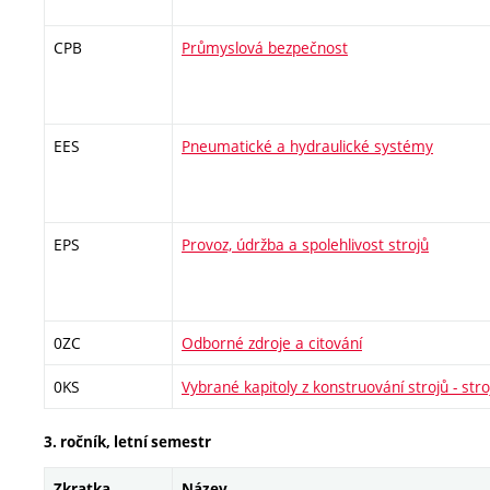
CPB
Průmyslová bezpečnost
EES
Pneumatické a hydraulické systémy
EPS
Provoz, údržba a spolehlivost strojů
0ZC
Odborné zdroje a citování
0KS
Vybrané kapitoly z konstruování strojů - stro
3. ročník, letní semestr
Zkratka
Název