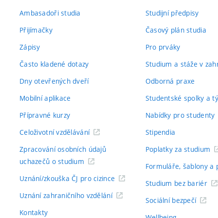
Ambasadoři studia
Studijní předpisy
Přijímačky
Časový plán studia
Zápisy
Pro prváky
Často kladené dotazy
Studium a stáže v zahr
Dny otevřených dveří
Odborná praxe
Mobilní aplikace
Studentské spolky a 
Přípravné kurzy
Nabídky pro studenty
Celoživotní vzdělávání
Stipendia
Zpracování osobních údajů
Poplatky za studium
uchazečů o studium
Formuláře, šablony a 
Uznání/zkouška ČJ pro cizince
Studium bez bariér
Uznání zahraničního vzdělání
Sociální bezpečí
Kontakty
Wellbeing