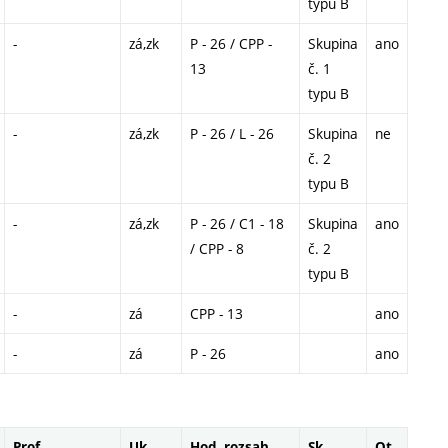
typu B
-
zá,zk
P - 26 / CPP -
Skupina
ano
13
č. 1
typu B
-
zá,zk
P - 26 / L - 26
Skupina
ne
č. 2
typu B
-
zá,zk
P - 26 / C1 - 18
Skupina
ano
/ CPP - 8
č. 2
typu B
-
zá
CPP - 13
ano
-
zá
P - 26
ano
Prof.
Uk.
Hod. rozsah
Sk.
Ot.