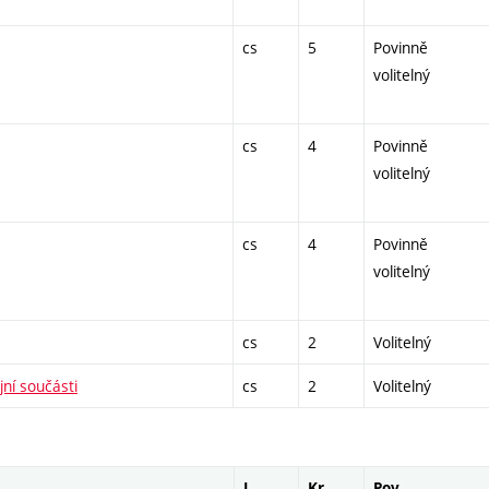
cs
5
Povinně
volitelný
cs
4
Povinně
volitelný
cs
4
Povinně
volitelný
cs
2
Volitelný
jní součásti
cs
2
Volitelný
J.
Kr.
Pov.