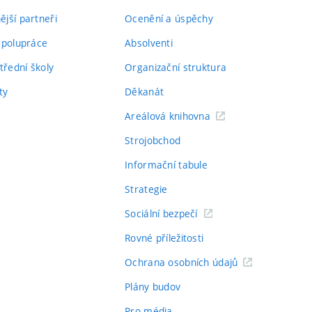
jší partneři
Ocenění a úspěchy
spolupráce
Absolventi
třední školy
Organizační struktura
ty
Děkanát
Areálová knihovna
Strojobchod
Informační tabule
Strategie
Sociální bezpečí
Rovné příležitosti
Ochrana osobních údajů
Plány budov
Pro média