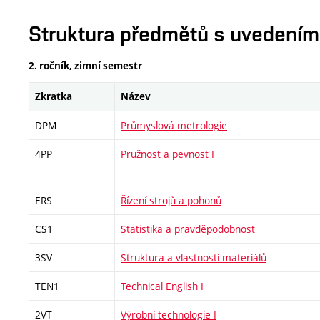
Struktura předmětů s uvedením E
2. ročník, zimní semestr
Zkratka
Název
DPM
Průmyslová metrologie
4PP
Pružnost a pevnost I
ERS
Řízení strojů a pohonů
CS1
Statistika a pravděpodobnost
3SV
Struktura a vlastnosti materiálů
TEN1
Technical English I
2VT
Výrobní technologie I