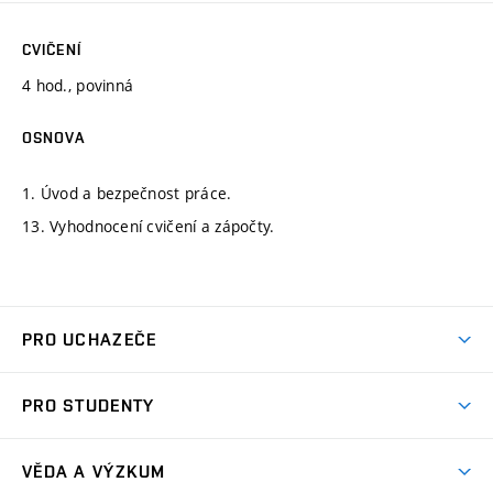
CVIČENÍ
4 hod., povinná
OSNOVA
1. Úvod a bezpečnost práce.
13. Vyhodnocení cvičení a zápočty.
PRO UCHAZEČE
Studuj strojní inženýrství
PRO STUDENTY
Nabídka studia
Předměty
Ambasadoři studia
VĚDA A VÝZKUM
Studijní programy