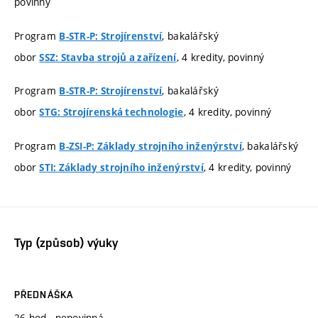
povinný
Program
, bakalářský
B-STR-P: Strojírenství
obor
, 4 kredity, povinný
SSZ: Stavba strojů a zařízení
Program
, bakalářský
B-STR-P: Strojírenství
obor
, 4 kredity, povinný
STG: Strojírenská technologie
Program
, bakalářský
B-ZSI-P: Základy strojního inženýrství
obor
, 4 kredity, povinný
STI: Základy strojního inženýrství
Typ (způsob) výuky
PŘEDNÁŠKA
26 hod., nepovinná