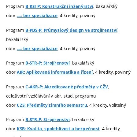
Program
, bakalářský
B-KSI-P: Konstrukční inženýrství
obor
, 4 kredity, povinný
---: bez specializace
Program
,
B-PDS-P: Průmyslový design ve strojírenství
bakalářský
obor
, 4 kredity, povinný
---: bez specializace
Program
, bakalářský
B-STR-P: Strojírenství
obor
, 4 kredity, povinný
AIŘ: Aplikovaná informatika a řízení
Program
,
C-AKR-P: Akreditované předměty v CŽV
celoživotní vzdělávání v akr. stud. programu
obor
, 4 kredity, volitelný
CZS: Předměty zimního semestru
Program
, bakalářský
B-STR-P: Strojírenství
obor
, 4 kredity,
KSB: Kvalita, spolehlivost a bezpečnost