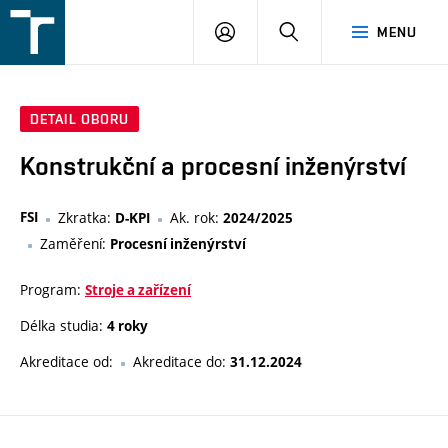
FSI
PŘIHLÁŠENÍ
HLEDAT
MENU
VUT
v
Brně
DETAIL OBORU
Konstrukční a procesní inženýrství
FSI
Zkratka:
Ak. rok:
D-KPI
2024/2025
Zaměření:
Procesní inženýrství
Program:
Stroje a zařízení
Délka studia:
4 roky
Akreditace od:
Akreditace do:
31.12.2024