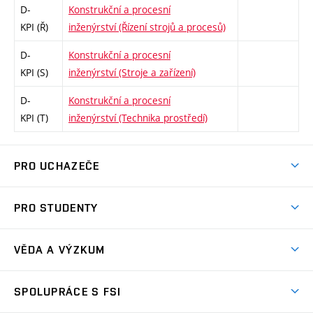
D-
Konstrukční a procesní
KPI (Ř)
inženýrství (Řízení strojů a procesů)
D-
Konstrukční a procesní
KPI (S)
inženýrství (Stroje a zařízení)
D-
Konstrukční a procesní
KPI (T)
inženýrství (Technika prostředí)
PRO UCHAZEČE
Studuj strojní inženýrství
PRO STUDENTY
Nabídka studia
Předměty
Ambasadoři studia
VĚDA A VÝZKUM
Studijní programy
Přijímačky
Věda a výzkum na FSI
Studijní předpisy
SPOLUPRÁCE S FSI
Zápisy
Úspěchy výzkumu
Časový plán studia