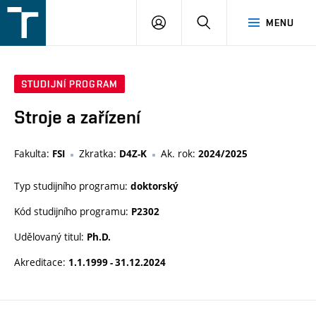
FSI
PŘIHLÁŠENÍ
HLEDAT
MENU
VUT
v
Brně
STUDIJNÍ PROGRAM
Stroje a zařízení
Fakulta:
Zkratka:
Ak. rok:
FSI
D4Z-K
2024/2025
Typ studijního programu:
doktorský
Kód studijního programu:
P2302
Udělovaný titul:
Ph.D.
Akreditace:
1.1.1999 - 31.12.2024