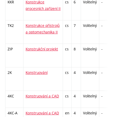
KKR
Konstrukce
cs
6
Volitelný
-
zá
procesních zařízení II
TK2
Konstrukce přístrojů
cs
7
Volitelný
-
ko
a optomechanika II
ZIP
Konstrukční projekt
cs
8
Volitelný
-
zá
2K
Konstruování
cs
4
Volitelný
-
kl
4KC
Konstruování a CAD
cs
4
Volitelný
-
kl
4KC-A
Konstruování a CAD
en
4
Volitelný
-
kl