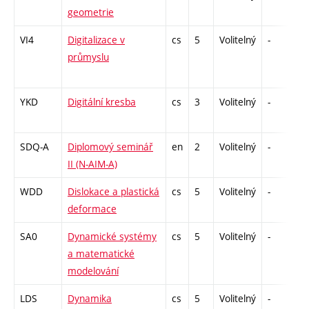
geometrie
VI4
Digitalizace v
cs
5
Volitelný
-
kl
průmyslu
YKD
Digitální kresba
cs
3
Volitelný
-
kl
SDQ-A
Diplomový seminář
en
2
Volitelný
-
z
II (N-AIM-A)
WDD
Dislokace a plastická
cs
5
Volitelný
-
zá
deformace
SA0
Dynamické systémy
cs
5
Volitelný
-
zá
a matematické
modelování
LDS
Dynamika
cs
5
Volitelný
-
zá