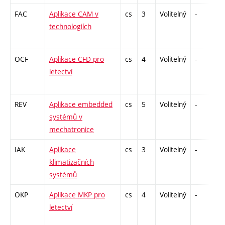
FAC
Aplikace CAM v
cs
3
Volitelný
-
kl
technologiích
OCF
Aplikace CFD pro
cs
4
Volitelný
-
kl
letectví
REV
Aplikace embedded
cs
5
Volitelný
-
kl
systémů v
mechatronice
IAK
Aplikace
cs
3
Volitelný
-
zá
klimatizačních
systémů
OKP
Aplikace MKP pro
cs
4
Volitelný
-
kl
letectví