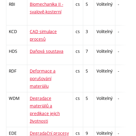
RBI
Biomechanika II -
cs
5
Volitelný
-
zá
svalově-kosterní
KCD
CAD simulace
cs
3
Volitelný
-
z
procesů
HDS
Daňová soustava
cs
7
Volitelný
-
zá
RDF
Deformace a
cs
5
Volitelný
-
zá
porušování
materiálu
WDM
Degradace
cs
5
Volitelný
-
zá
materiálů a
predikace jejich
životnosti
EDE
Degradační procesy
cs
9
Volitelný
-
zá