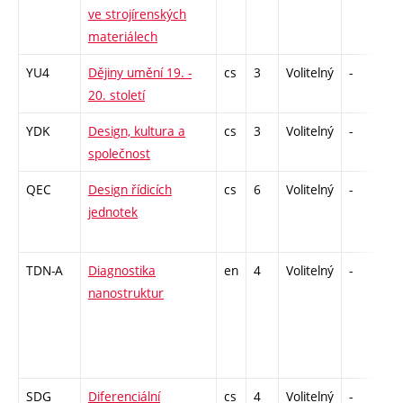
ve strojírenských
materiálech
YU4
Dějiny umění 19. -
cs
3
Volitelný
-
z
20. století
YDK
Design, kultura a
cs
3
Volitelný
-
zá
společnost
QEC
Design řídicích
cs
6
Volitelný
-
zá
jednotek
TDN-A
Diagnostika
en
4
Volitelný
-
ko
nanostruktur
SDG
Diferenciální
cs
4
Volitelný
-
kl