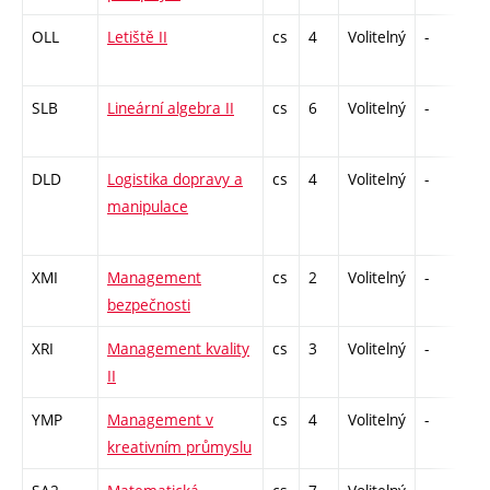
OLL
Letiště II
cs
4
Volitelný
-
zá
SLB
Lineární algebra II
cs
6
Volitelný
-
zá
DLD
Logistika dopravy a
cs
4
Volitelný
-
zá
manipulace
XMI
Management
cs
2
Volitelný
-
kl
bezpečnosti
XRI
Management kvality
cs
3
Volitelný
-
zá
II
YMP
Management v
cs
4
Volitelný
-
zá
kreativním průmyslu