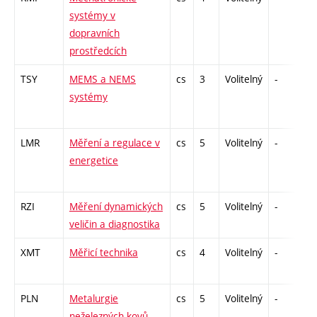
systémy v
dopravních
prostředcích
TSY
MEMS a NEMS
cs
3
Volitelný
-
kl
systémy
LMR
Měření a regulace v
cs
5
Volitelný
-
zá
energetice
RZI
Měření dynamických
cs
5
Volitelný
-
zá
veličin a diagnostika
XMT
Měřicí technika
cs
4
Volitelný
-
kl
PLN
Metalurgie
cs
5
Volitelný
-
zá
neželezných kovů