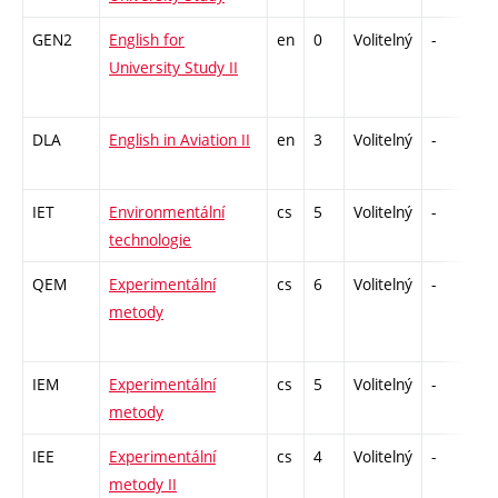
GEN2
English for
en
0
Volitelný
-
z
University Study II
DLA
English in Aviation II
en
3
Volitelný
-
zá
IET
Environmentální
cs
5
Volitelný
-
zá
technologie
QEM
Experimentální
cs
6
Volitelný
-
zá
metody
IEM
Experimentální
cs
5
Volitelný
-
kl
metody
IEE
Experimentální
cs
4
Volitelný
-
zá
metody II