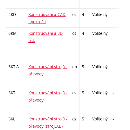
4KD
Konstruování a CAD
cs
4
Volitelný
-
kl
- pokročilí
6KM
Konstruování a 3D
cs
4
Volitelný
-
kl
tisk
6KT-A
Konstruování strojů -
en
5
Volitelný
-
zá
převody
6KT
Konstruování strojů -
cs
5
Volitelný
-
zá
převody
6KL
Konstruování strojů -
cs
5
Volitelný
-
zá
převody (strojLAB)