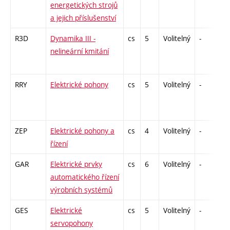
energetických strojů
a jejich příslušenství
R3D
Dynamika III -
cs
5
Volitelný
-
zá
nelineární kmitání
RRY
Elektrické pohony
cs
5
Volitelný
-
zá
ZEP
Elektrické pohony a
cs
4
Volitelný
-
kl
řízení
GAR
Elektrické prvky
cs
6
Volitelný
-
zá
automatického řízení
výrobních systémů
GES
Elektrické
cs
5
Volitelný
-
zá
servopohony