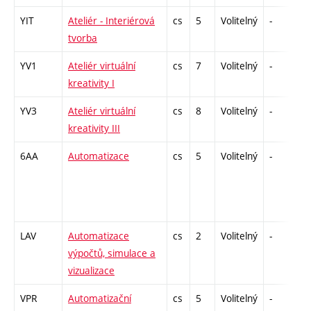
YIT
Ateliér - Interiérová
cs
5
Volitelný
-
kl
tvorba
YV1
Ateliér virtuální
cs
7
Volitelný
-
kl
kreativity I
YV3
Ateliér virtuální
cs
8
Volitelný
-
kl
kreativity III
6AA
Automatizace
cs
5
Volitelný
-
zá
LAV
Automatizace
cs
2
Volitelný
-
z
výpočtů, simulace a
vizualizace
VPR
Automatizační
cs
5
Volitelný
-
zá