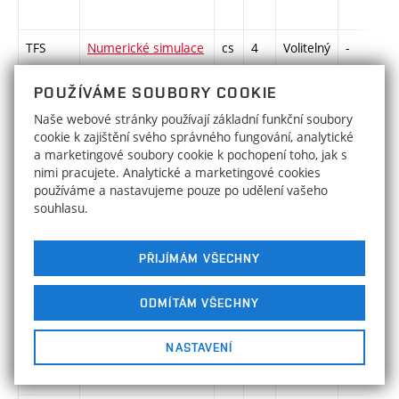
TFS
Numerické simulace
cs
4
Volitelný
-
kl
ve fyzice
POUŽÍVÁME SOUBORY COOKIE
Naše webové stránky používají základní funkční soubory
SOA
Obecná algebra
cs
5
Volitelný
-
zá
cookie k zajištění svého správného fungování, analytické
a marketingové soubory cookie k pochopení toho, jak s
nimi pracujete. Analytické a marketingové cookies
používáme a nastavujeme pouze po udělení vašeho
souhlasu.
TF2
Obecná fyzika II
cs
7
Volitelný
-
zá
(Elektřina a
PŘIJÍMÁM VŠECHNY
magnetismus)
ODMÍTÁM VŠECHNY
TF4
Obecná fyzika IV
cs
6
Volitelný
-
zá
(Moderní fyzika)
NASTAVENÍ