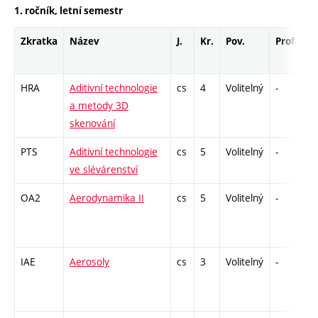
1. ročník, letní semestr
Zkratka
Název
J.
Kr.
Pov.
Prof.
U
HRA
Aditivní technologie
cs
4
Volitelný
-
kl
a metody 3D
skenování
PTS
Aditivní technologie
cs
5
Volitelný
-
zá
ve slévárenství
OA2
Aerodynamika II
cs
5
Volitelný
-
zá
IAE
Aerosoly
cs
3
Volitelný
-
zá