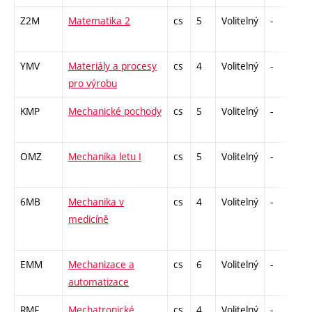
Z2M
Matematika 2
cs
5
Volitelný
-
zá
YMV
Materiály a procesy
cs
4
Volitelný
-
zá
pro výrobu
KMP
Mechanické pochody
cs
5
Volitelný
-
zá
OMZ
Mechanika letu I
cs
5
Volitelný
-
zá
6MB
Mechanika v
cs
4
Volitelný
-
kl
medicíně
EMM
Mechanizace a
cs
6
Volitelný
-
zá
automatizace
RMF
Mechatronické
cs
4
Volitelný
-
zá