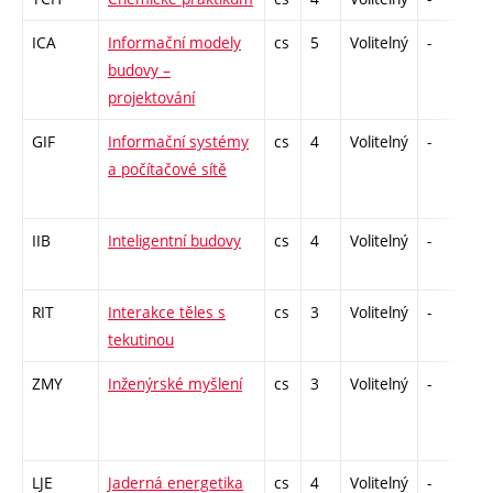
ICA
Informační modely
cs
5
Volitelný
-
kl
budovy –
projektování
GIF
Informační systémy
cs
4
Volitelný
-
zá
a počítačové sítě
IIB
Inteligentní budovy
cs
4
Volitelný
-
zá
RIT
Interakce těles s
cs
3
Volitelný
-
kl
tekutinou
ZMY
Inženýrské myšlení
cs
3
Volitelný
-
kl
LJE
Jaderná energetika
cs
4
Volitelný
-
z