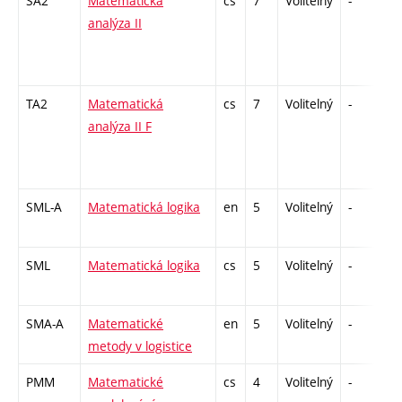
SA2
Matematická
cs
7
Volitelný
-
zá
analýza II
TA2
Matematická
cs
7
Volitelný
-
zá
analýza II F
SML-A
Matematická logika
en
5
Volitelný
-
zá
SML
Matematická logika
cs
5
Volitelný
-
zá
SMA-A
Matematické
en
5
Volitelný
-
zá
metody v logistice
PMM
Matematické
cs
4
Volitelný
-
kl