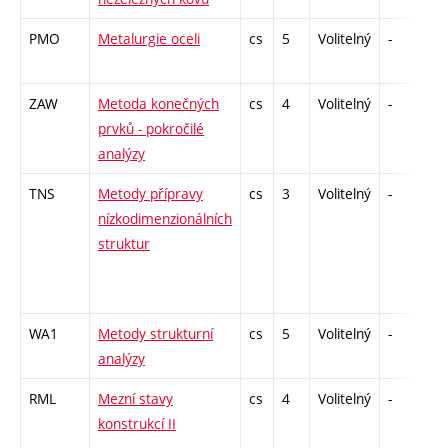
PMO
Metalurgie oceli
cs
5
Volitelný
-
zá
ZAW
Metoda konečných
cs
4
Volitelný
-
zá
prvků - pokročilé
analýzy
TNS
Metody přípravy
cs
3
Volitelný
-
ko
nízkodimenzionálních
struktur
WA1
Metody strukturní
cs
5
Volitelný
-
zá
analýzy
RML
Mezní stavy
cs
4
Volitelný
-
kl
konstrukcí II