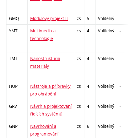
GMQ
Modulový projekt II
cs
5
Volitelný
-
kl
YMT
Multimédia a
cs
4
Volitelný
-
kl
technologie
TMT
Nanostrukturní
cs
4
Volitelný
-
ko
materiály
HUP
Nástroje a přípravky
cs
4
Volitelný
-
zá
pro obrábění
GRV
Návrh a projektování
cs
4
Volitelný
-
kl
řídících systémů
GNP
Navrhování a
cs
6
Volitelný
-
kl
programování