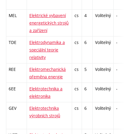
MEL
Elektrické vybavení
cs
4
Volitelný
-
kl
energetických strojů
a zařízení
TDE
Elektrodynamika a
cs
6
Volitelný
-
zá
speciální teorie
relativity
REE
Elektromechanická
cs
5
Volitelný
-
zá
přeměna energie
6EE
Elektrotechnika a
cs
6
Volitelný
-
zá
elektronika
GEV
Elektrotechnika
cs
6
Volitelný
-
zá
výrobních strojů