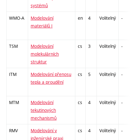
systémů
WMO-A
Modelování
en
4
Volitelný
-
zá
materiálů I
TSM
Modelování
cs
3
Volitelný
-
zá
molekulárních
struktur
ITM
Modelování přenosu
cs
5
Volitelný
-
kl
tepla a proudění
MTM
Modelování
cs
4
Volitelný
-
zá
tekutinových
mechanismů
RMV
Modelování v
cs
4
Volitelný
-
kl
inženýrské praxi