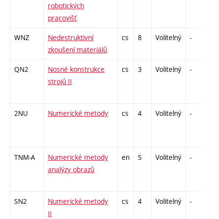
robotických
pracovišť
WNZ
Nedestruktivní
cs
8
Volitelný
-
zá
zkoušení materiálů
QN2
Nosné konstrukce
cs
3
Volitelný
-
zá
strojů II
2NU
Numerické metody
cs
4
Volitelný
-
zá
TNM-A
Numerické metody
en
5
Volitelný
-
kl
analýzy obrazů
SN2
Numerické metody
cs
4
Volitelný
-
zá
II