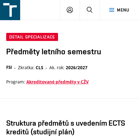
FSI
PŘIHLÁŠENÍ
HLEDAT
MENU
VUT
v
Brně
DETAIL SPECIALIZACE
Předměty letního semestru
FSI
Zkratka:
Ak. rok:
CLS
2026/2027
Program:
Akreditované předměty v CŽV
Struktura předmětů s uvedením ECTS
kreditů (studijní plán)