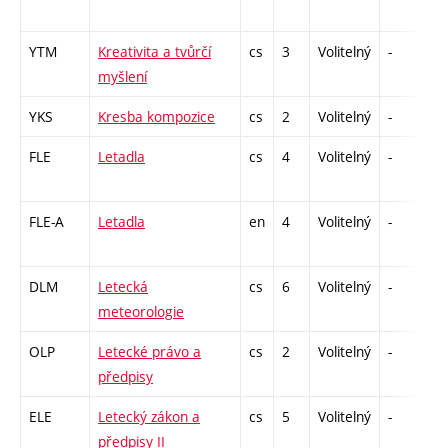
YTM
Kreativita a tvůrčí
cs
3
Volitelný
-
z
myšlení
YKS
Kresba kompozice
cs
2
Volitelný
-
kl
FLE
Letadla
cs
4
Volitelný
-
kl
FLE-A
Letadla
en
4
Volitelný
-
kl
DLM
Letecká
cs
6
Volitelný
-
zá
meteorologie
OLP
Letecké právo a
cs
2
Volitelný
-
z
předpisy
ELE
Letecký zákon a
cs
5
Volitelný
-
zá
předpisy II