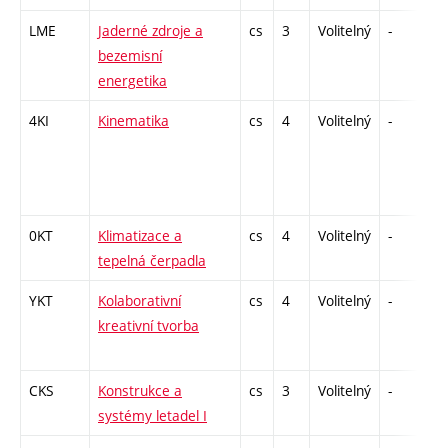
LME
Jaderné zdroje a
cs
3
Volitelný
-
kl
bezemisní
energetika
4KI
Kinematika
cs
4
Volitelný
-
zá
0KT
Klimatizace a
cs
4
Volitelný
-
kl
tepelná čerpadla
YKT
Kolaborativní
cs
4
Volitelný
-
kl
kreativní tvorba
CKS
Konstrukce a
cs
3
Volitelný
-
kl
systémy letadel I