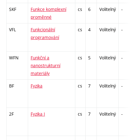
SKF
Funkce komplexní
cs
6
Volitelný
-
zá
proměnné
VFL
Funkcionální
cs
4
Volitelný
-
kl
programování
WFN
Funkční a
cs
5
Volitelný
-
zá
nanostrukturní
materiály
BF
Fyzika
cs
7
Volitelný
-
zá
2F
Fyzika I
cs
7
Volitelný
-
zá