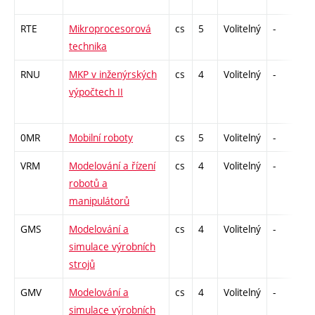
RTE
Mikroprocesorová
cs
5
Volitelný
-
zá
technika
RNU
MKP v inženýrských
cs
4
Volitelný
-
zá
výpočtech II
0MR
Mobilní roboty
cs
5
Volitelný
-
z
VRM
Modelování a řízení
cs
4
Volitelný
-
kl
robotů a
manipulátorů
GMS
Modelování a
cs
4
Volitelný
-
kl
simulace výrobních
strojů
GMV
Modelování a
cs
4
Volitelný
-
zá
simulace výrobních