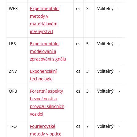
WEX
Experimentální
cs
3
Volitelný
-
zá
metody v
materiálovém
inženýrství I
LES
Experimentální
cs
5
Volitelný
-
zá
modelování a
zpracování signálu
ZNV
Exponenciální
cs
3
Volitelný
-
kl
technologie
QFB
Forenzní aspekty
cs
3
Volitelný
-
zá
bezpečnosti a
provozu silničních
vozidel
TFO
Fourierovské
cs
7
Volitelný
-
zá
metody v optice