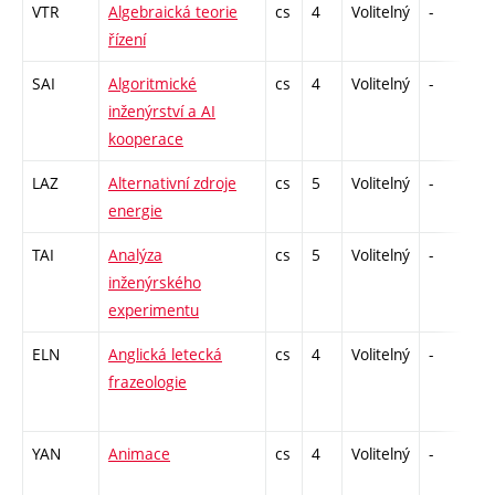
VTR
Algebraická teorie
cs
4
Volitelný
-
kl
řízení
SAI
Algoritmické
cs
4
Volitelný
-
kl
inženýrství a AI
kooperace
LAZ
Alternativní zdroje
cs
5
Volitelný
-
zá
energie
TAI
Analýza
cs
5
Volitelný
-
kl
inženýrského
experimentu
ELN
Anglická letecká
cs
4
Volitelný
-
kl
frazeologie
YAN
Animace
cs
4
Volitelný
-
kl