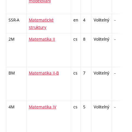
modelování
SSR-A
Matematické
en
4
Volitelný
-
z
struktury
2M
Matematika II
cs
8
Volitelný
-
zá
BM
Matematika II-B
cs
7
Volitelný
-
zá
4M
Matematika IV
cs
5
Volitelný
-
zá