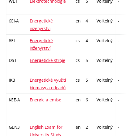
WET
Elektrotechnologie
cs
5
Volitelný
-
kl
6EI-A
Energetické
en
4
Volitelný
-
kl
inženýrství
6EI
Energetické
cs
4
Volitelný
-
kl
inženýrství
DST
Energetické stroje
cs
5
Volitelný
-
zá
IKB
Energetické využití
cs
5
Volitelný
-
zá
biomasy a odpadů
KEE-A
Energie a emise
en
6
Volitelný
-
zá
GEN3
English Exam for
en
2
Volitelný
-
z
University Study