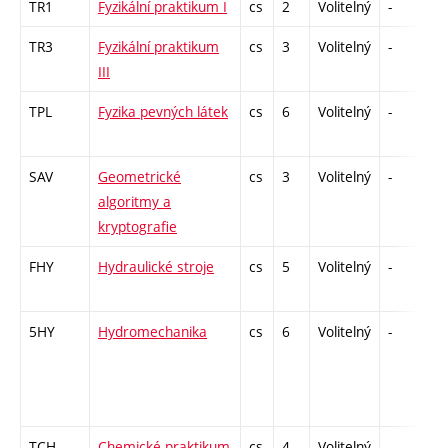
TR1
Fyzikální praktikum I
cs
2
Volitelný
-
kl
TR3
Fyzikální praktikum
cs
3
Volitelný
-
kl
III
TPL
Fyzika pevných látek
cs
6
Volitelný
-
zá
SAV
Geometrické
cs
3
Volitelný
-
z
algoritmy a
kryptografie
FHY
Hydraulické stroje
cs
5
Volitelný
-
zá
5HY
Hydromechanika
cs
6
Volitelný
-
zá
TCH
Chemické praktikum
cs
4
Volitelný
-
kl