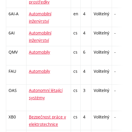
prostředky
6AI-A
Automobilní
en
4
Volitelný
-
kl
inženýrství
6AI
Automobilní
cs
4
Volitelný
-
kl
inženýrství
QMV
Automobily
cs
6
Volitelný
-
zá
FAU
Automobily
cs
4
Volitelný
-
kl
OAS
Autonomní létající
cs
3
Volitelný
-
kl
systémy
XB0
Bezpečnost práce v
cs
4
Volitelný
-
zá
elektrotechnice