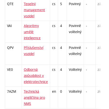
QTE
Tepelný
cs
5
Povinný
-
zá,zk
management
vozidel
VAI
Algoritmy
cs
4
Povinně
-
zá,zk
umělé
volitelný
inteligence
QPV
Příslušenství
cs
4
Povinně
-
zá,zk
vozidel
volitelný
VE0
Odborná
cs
4
Volitelný
-
zá
způsobilost v
elektrotechnice
7AZM
Technická
en
0
Volitelný
-
zk
angličtina pro
NMS