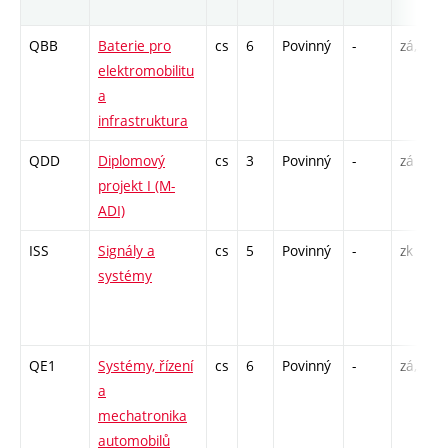
QBB
Baterie pro
cs
6
Povinný
-
zá,zk
elektromobilitu
a
infrastruktura
QDD
Diplomový
cs
3
Povinný
-
zá
projekt I (M-
ADI)
ISS
Signály a
cs
5
Povinný
-
zk
systémy
QE1
Systémy, řízení
cs
6
Povinný
-
zá,zk
a
mechatronika
automobilů