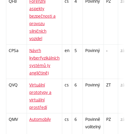
QFB
Forenzní
cs
4
Povinný
PZ
zá,zk
aspekty
bezpečnosti a
provozu
silničních
vozidel
CPSa
Návrh
en
5
Povinný
-
zá,zk
kyberfyzikálních
systémů (v
angličtině)
QVQ
Virtuální
cs
6
Povinný
ZT
zá,zk
prototypy a
virtuální
prostředí
QMV
Automobily
cs
6
Povinně
PZ
zá,zk
volitelný