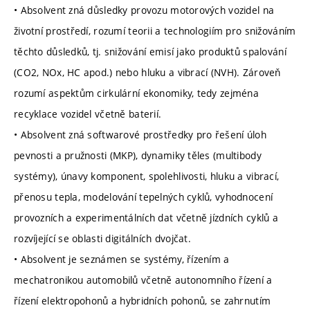
• Absolvent zná důsledky provozu motorových vozidel na
životní prostředí, rozumí teorii a technologiím pro snižováním
těchto důsledků, tj. snižování emisí jako produktů spalování
(CO2, NOx, HC apod.) nebo hluku a vibrací (NVH). Zároveň
rozumí aspektům cirkulární ekonomiky, tedy zejména
recyklace vozidel včetně baterií.
• Absolvent zná softwarové prostředky pro řešení úloh
pevnosti a pružnosti (MKP), dynamiky těles (multibody
systémy), únavy komponent, spolehlivosti, hluku a vibrací,
přenosu tepla, modelování tepelných cyklů, vyhodnocení
provozních a experimentálních dat včetně jízdních cyklů a
rozvíjející se oblasti digitálních dvojčat.
• Absolvent je seznámen se systémy, řízením a
mechatronikou automobilů včetně autonomního řízení a
řízení elektropohonů a hybridních pohonů, se zahrnutím