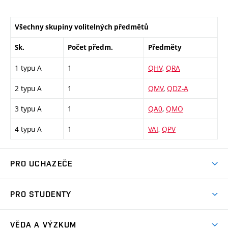
Všechny skupiny volitelných předmětů
Sk.
Počet předm.
Předměty
1 typu A
1
QHV
,
QRA
2 typu A
1
QMV
,
QDZ-A
3 typu A
1
QA0
,
QMO
4 typu A
1
VAI
,
QPV
PRO UCHAZEČE
Studuj strojní inženýrství
PRO STUDENTY
Nabídka studia
Předměty
Ambasadoři studia
VĚDA A VÝZKUM