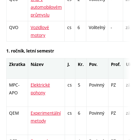
automobilovém
průmyslu
QVO
Vozidlové
cs
6
Volitelný
-
zá,zk
motory
1. ročník, letní semestr
Zkratka
Název
J.
Kr.
Pov.
Prof.
Uk.
MPC-
Elektrické
cs
5
Povinný
PZ
zá,zk
APO
pohony
QEM
Experimentální
cs
6
Povinný
PZ
zá,zk
metody