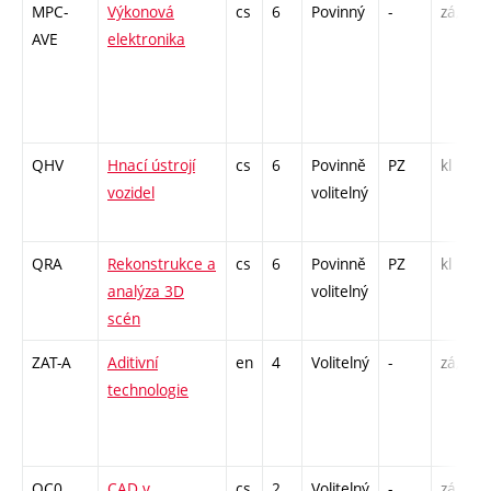
MPC-
Výkonová
cs
6
Povinný
-
zá,zk
AVE
elektronika
QHV
Hnací ústrojí
cs
6
Povinně
PZ
kl
vozidel
volitelný
QRA
Rekonstrukce a
cs
6
Povinně
PZ
kl
analýza 3D
volitelný
scén
ZAT-A
Aditivní
en
4
Volitelný
-
zá,zk
technologie
QC0
CAD v
cs
2
Volitelný
-
zá