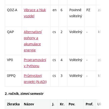
QDZ-A
Vibrace a hluk
en
6
Povinně
PZ
zá,zk
vozidel
volitelný
QAP
Alternativní
cs
2
Volitelný
-
kl
pohony a
akumulace
energie
VP0
Programování
cs
4
Volitelný
-
zá
v Pythonu
0PPQ
Průmyslový
cs
3
Volitelný
-
kl
projekt (N-ADI)
2. ročník, zimní semestr
Zkratka
Název
J.
Kr.
Pov.
Prof.
Uk.