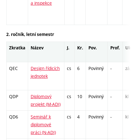
a inspekce
2. ročník, letní semestr
Zkratka
Název
J.
Kr.
Pov.
Prof.
Uk.
QEC
Design řídicích
cs
6
Povinný
-
zá,zk
jednotek
QDP
Diplomový
cs
10
Povinný
-
kl
projekt (M-ADI)
QD6
Seminář k
cs
4
Povinný
-
kl
diplomové
práci (N-ADI)