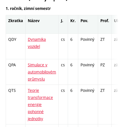
1. ročník, zimní semestr
Zkratka
Název
J.
Kr.
Pov.
Prof.
Uk.
QDY
Dynamika
cs
6
Povinný
ZT
zá,zk
vozidel
QPA
Simulace v
cs
6
Povinný
PZ
zá,zk
automobilovém
průmyslu
QTS
Teorie
cs
6
Povinný
ZT
zá,zk
transformace
energie
pohonné
jednotky