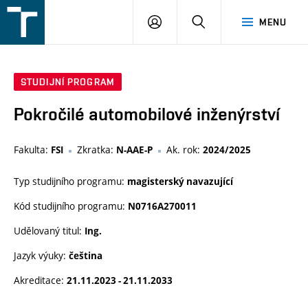
FSI
PŘIHLÁŠENÍ
HLEDAT
MENU
VUT
v
Brně
STUDIJNÍ PROGRAM
Pokročilé automobilové inženýrství
Fakulta:
Zkratka:
Ak. rok:
FSI
N-AAE-P
2024/2025
Typ studijního programu:
magisterský navazující
Kód studijního programu:
N0716A270011
Udělovaný titul:
Ing.
Jazyk výuky:
čeština
Akreditace:
21.11.2023 - 21.11.2033