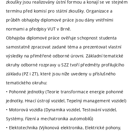
zkoušky jsou realizovány ústní formou a konají se ve stejném
termínu před komisí pro státní zkoušky. Organizace a
průběh obhajoby diplomové práce jsou dány vnitřními
normami a předpisy VUT v Brně.
Obhajoba diplomové práce ověřuje schopnost studenta
samostatně zpracovat zadané téma a prezentovat vlastní
výsledky na přiměřené odborné úrovni. Základní tematické
okruhy odborné rozpravy u SZZ tvoří předměty profilujícího
základu (PZ i ZT), které jsou níže uvedeny u příslušného
tematického okruhu:
• Pohonné jednotky (Teorie transformace energie pohonné
jednotky, Hnací ústrojí vozidel, Tepelný management vozidel)
• Motorová vozidla (Dynamika vozidel, Testování vozidel,
Systémy, řízení a mechatronika automobilů)
• Elektotechnika (Výkonová elektronika, Elektrické pohony,