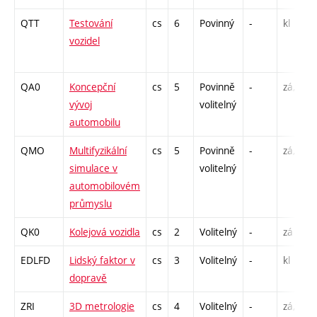
QTT
Testování
cs
6
Povinný
-
kl
vozidel
QA0
Koncepční
cs
5
Povinně
-
zá,zk
vývoj
volitelný
automobilu
QMO
Multifyzikální
cs
5
Povinně
-
zá,zk
simulace v
volitelný
automobilovém
průmyslu
QK0
Kolejová vozidla
cs
2
Volitelný
-
zá
EDLFD
Lidský faktor v
cs
3
Volitelný
-
kl
dopravě
ZRI
3D metrologie
cs
4
Volitelný
-
zá,zk