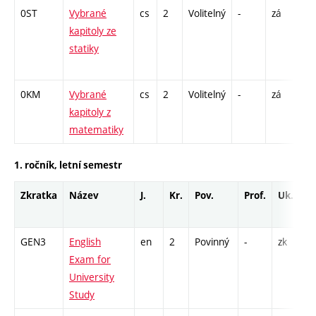
0ST
Vybrané
cs
2
Volitelný
-
zá
P 
kapitoly ze
SS
statiky
20
- 6
0KM
Vybrané
cs
2
Volitelný
-
zá
P 
kapitoly z
matematiky
1. ročník, letní semestr
Zkratka
Název
J.
Kr.
Pov.
Prof.
Uk.
GEN3
English
en
2
Povinný
-
zk
K
Exam for
University
Study