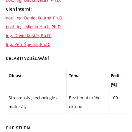
doc. Ing. David Nečas, Ph.D.
:
Člen interní
doc. Ing. Daniel Koutný, Ph.D.
prof. Ing. Martin Hartl, Ph.D.
Ing. David Košťál, Ph.D.
Ing. Petr Šperka, Ph.D.
OBLASTI VZDĚLÁVÁNÍ
Oblast
Téma
Podíl
[%]
Strojírenství, technologie a
Bez tematického
100
materiály
okruhu
CÍLE STUDIA