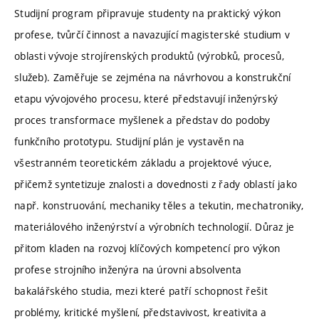
Studijní program připravuje studenty na praktický výkon
profese, tvůrčí činnost a navazující magisterské studium v
oblasti vývoje strojírenských produktů (výrobků, procesů,
služeb). Zaměřuje se zejména na návrhovou a konstrukční
etapu vývojového procesu, které představují inženýrský
proces transformace myšlenek a představ do podoby
funkčního prototypu. Studijní plán je vystavěn na
všestranném teoretickém základu a projektové výuce,
přičemž syntetizuje znalosti a dovednosti z řady oblastí jako
např. konstruování, mechaniky těles a tekutin, mechatroniky,
materiálového inženýrství a výrobních technologií. Důraz je
přitom kladen na rozvoj klíčových kompetencí pro výkon
profese strojního inženýra na úrovni absolventa
bakalářského studia, mezi které patří schopnost řešit
problémy, kritické myšlení, představivost, kreativita a