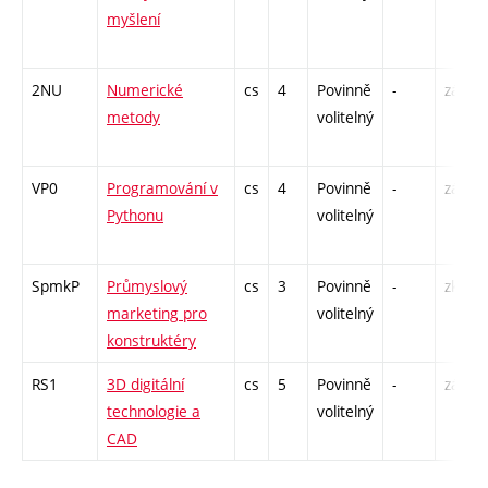
myšlení
2NU
Numerické
cs
4
Povinně
-
zá,zk
metody
volitelný
VP0
Programování v
cs
4
Povinně
-
zá,zk
Pythonu
volitelný
SpmkP
Průmyslový
cs
3
Povinně
-
zk
marketing pro
volitelný
konstruktéry
RS1
3D digitální
cs
5
Povinně
-
zá,zk
technologie a
volitelný
CAD