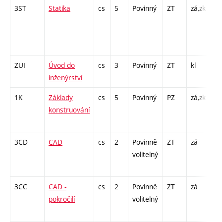
3ST
Statika
cs
5
Povinný
ZT
zá,zk
P 
C1
/ 
14
ZUI
Úvod do
cs
3
Povinný
ZT
kl
P 
inženýrství
CP
1K
Základy
cs
5
Povinný
PZ
zá,zk
P 
konstruování
CP
26
3CD
CAD
cs
2
Povinně
ZT
zá
CP
volitelný
26
3CC
CAD -
cs
2
Povinně
ZT
zá
CP
pokročilí
volitelný
26