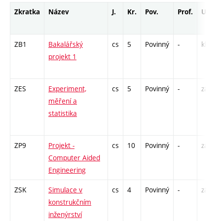
Zkratka
Název
J.
Kr.
Pov.
Prof.
Uk.
ZB1
Bakalářský
cs
5
Povinný
-
kl
projekt 1
ZES
Experiment,
cs
5
Povinný
-
zá,zk
měření a
statistika
ZP9
Projekt -
cs
10
Povinný
-
zá,zk
Computer Aided
Engineering
ZSK
Simulace v
cs
4
Povinný
-
zá,zk
konstrukčním
inženýrství