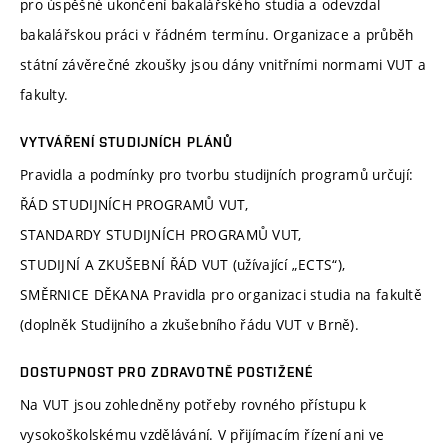
pro úspěšné ukončení bakalářského studia a odevzdal
bakalářskou práci v řádném termínu. Organizace a průběh
státní závěrečné zkoušky jsou dány vnitřními normami VUT a
fakulty.
VYTVÁŘENÍ STUDIJNÍCH PLÁNŮ
Pravidla a podmínky pro tvorbu studijních programů určují:
ŘÁD STUDIJNÍCH PROGRAMŮ VUT,
STANDARDY STUDIJNÍCH PROGRAMŮ VUT,
STUDIJNÍ A ZKUŠEBNÍ ŘÁD VUT (užívající „ECTS“),
SMĚRNICE DĚKANA Pravidla pro organizaci studia na fakultě
(doplněk Studijního a zkušebního řádu VUT v Brně).
DOSTUPNOST PRO ZDRAVOTNĚ POSTIŽENÉ
Na VUT jsou zohledněny potřeby rovného přístupu k
vysokoškolskému vzdělávání. V přijímacím řízení ani ve