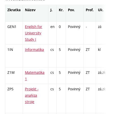
Zkratka
Název
J.
Kr.
Pov.
Prof.
Uk.
Ho
ro
GEN1
English for
en
0
Povinný
-
zá
Cj
University
/ 
Study I
13
1IN
Informatika
cs
5
Povinný
ZT
kl
P 
CP
26
Z1M
Matematika
cs
5
Povinný
ZT
zá,zk
P 
1
C1
ZP5
Projekt -
cs
5
Povinný
ZT
zá,zk
P 
analýza
L 
stroje
CP
30