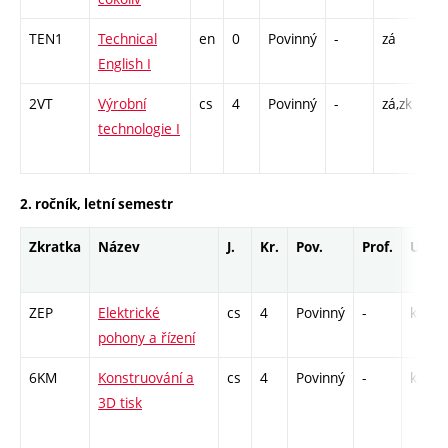
TEN1
Technical
en
0
Povinný
-
zá
Cj 
English I
2VT
Výrobní
cs
4
Povinný
-
zá,zk
P -
technologie I
L -
C1 
2. ročník, letní semestr
Zkratka
Název
J.
Kr.
Pov.
Prof.
Uk.
ZEP
Elektrické
cs
4
Povinný
-
kl
pohony a řízení
6KM
Konstruování a
cs
4
Povinný
-
kl
3D tisk