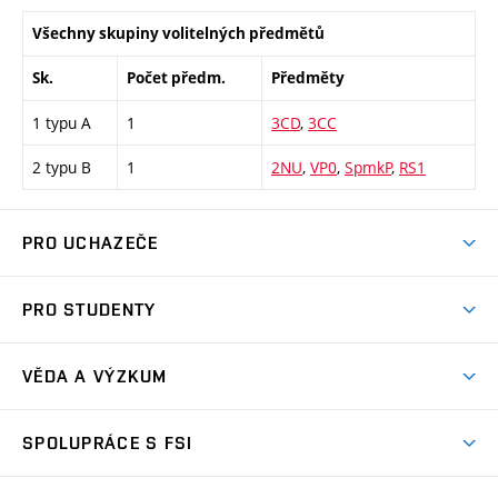
Všechny skupiny volitelných předmětů
Sk.
Počet předm.
Předměty
1 typu A
1
3CD
,
3CC
2 typu B
1
2NU
,
VP0
,
SpmkP
,
RS1
PRO UCHAZEČE
Studuj strojní inženýrství
PRO STUDENTY
Nabídka studia
Předměty
Ambasadoři studia
VĚDA A VÝZKUM
Studijní programy
Přijímačky
Věda a výzkum na FSI
Studijní předpisy
SPOLUPRÁCE S FSI
Zápisy
Úspěchy výzkumu
Časový plán studia
Často kladené dotazy
Firemní spolupráce