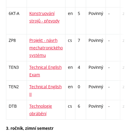
6KT-A
Konstruování
en
5
Povinný
-
zá,zk
strojů - převody
ZP8
Projekt - návrh
cs
7
Povinný
-
zá,zk
mechatronického
systému
TEN3
Technical English
en
4
Povinný
-
zk
Exam
TEN2
Technical English
en
0
Povinný
-
zá
II
DTB
Technologie
cs
6
Povinný
-
zá,zk
obrábění
3. ročník, zimní semestr