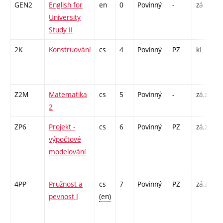
GEN2
English for
en
0
Povinný
-
zá
C
University
/
Study II
2K
Konstruování
cs
4
Povinný
PZ
kl
P
C
Z2M
Matematika
cs
5
Povinný
-
zá,zk
P
2
C
ZP6
Projekt -
cs
6
Povinný
PZ
zá,zk
P
výpočtové
L
modelování
C
4PP
Pružnost a
cs
7
Povinný
PZ
zá,zk
P
pevnost I
(en)
C
/