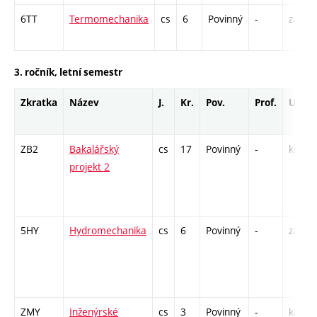
6TT
Termomechanika
cs
6
Povinný
-
zá,zk
3. ročník, letní semestr
Zkratka
Název
J.
Kr.
Pov.
Prof.
Uk.
ZB2
Bakalářský
cs
17
Povinný
-
kl
projekt 2
5HY
Hydromechanika
cs
6
Povinný
-
zá,zk
ZMY
Inženýrské
cs
3
Povinný
-
kl