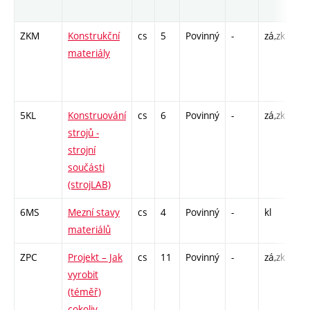
ro
ZKM
Konstrukční
cs
5
Povinný
-
zá,zk
P -
materiály
L -
CP
22
5KL
Konstruování
cs
6
Povinný
-
zá,zk
P -
strojů -
CP
strojní
26
součásti
(strojLAB)
6MS
Mezní stavy
cs
4
Povinný
-
kl
P -
materiálů
L -
ZPC
Projekt – Jak
cs
11
Povinný
-
zá,zk
P -
vyrobit
L -
(téměř)
CP
cokoliv
16