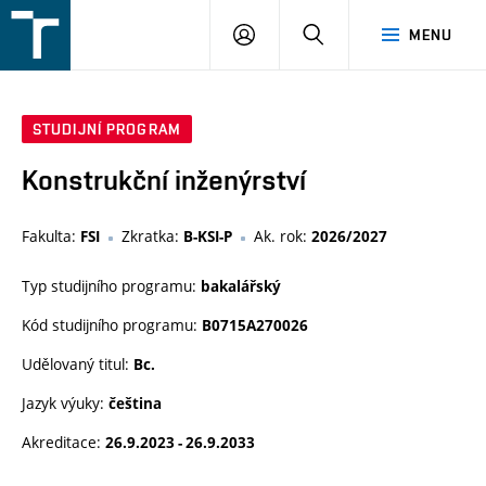
FSI
PŘIHLÁŠENÍ
HLEDAT
MENU
VUT
v
Brně
STUDIJNÍ PROGRAM
Konstrukční inženýrství
Fakulta:
Zkratka:
Ak. rok:
FSI
B-KSI-P
2026/2027
Typ studijního programu:
bakalářský
Kód studijního programu:
B0715A270026
Udělovaný titul:
Bc.
Jazyk výuky:
čeština
Akreditace:
26.9.2023 - 26.9.2033