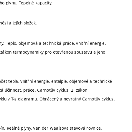
ho plynu. Tepelné kapacity.
ěsi a jejích složek.
 Teplo, objemová a technická práce, vnitřní energie,
ní zákon termodynamiky pro otevřenou soustavu a jeho
čet tepla, vnitřní energie, entalpie, objemové a technické
ká účinnost, práce. Carnotův cyklus. 2. zákon
klu v T-s diagramu. Obrácený a nevratný Carnotův cyklus.
ín. Reálné plyny, Van der Waalsova stavová rovnice.