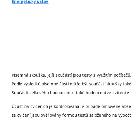
Energetický ústav
Písemná zkouška, jejíž součástí jsou testy s využitím počítačů
Podle výsledků písemné části může být součástí zkoušky také ú
Součástí celkového hodnocení je také hodnocení ze cvičení v
Účast na cvičeních je kontrolovaná; v případě omluvené abse
ze cvičení jsou ověřovány formou testů založeného na výpočtu