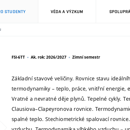
RO STUDENTY
VĚDA A VÝZKUM
SPOLUPRÁ
U
FSI-6TT
Ak. rok: 2026/2027
Zimní semestr
Základní stavové veličiny. Rovnice stavu ideální
termodynamiky – teplo, práce, vnitřní energie,
Vratné a nevratné děje plynů. Tepelné cykly. T
Clausiova–Clapeyronova rovnice. Termodynamick
spalné teplo. Stechiometrické spalovací rovnice
vzduchu. Termodynamika vlhkého vzduchu – určuj