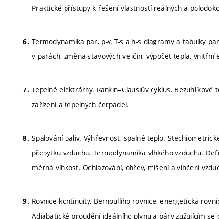
Praktické přístupy k řešení vlastností reálných a polodok
Termodynamika par, p-v, T-s a h-s diagramy a tabulky p
v parách, změna stavových veličin, výpočet tepla, vnitřní
Tepelné elektrárny. Rankin–Clausiův cyklus. Bezuhlíkové t
zařízení a tepelných čerpadel.
Spalování paliv. Výhřevnost, spalné teplo. Stechiometrick
přebytku vzduchu. Termodynamika vlhkého vzduchu. Defini
měrná vlhkost. Ochlazování, ohřev, míšení a vlhčení vzdu
Rovnice kontinuity, Bernoulliho rovnice, energetická rovni
Adiabatické proudění ideálního plynu a páry zužujícím se 