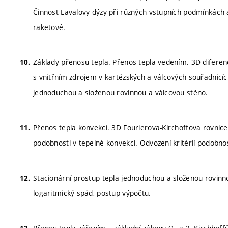
Činnost Lavalovy dýzy při různých vstupních podmínkách a 
raketové.
Základy přenosu tepla. Přenos tepla vedením. 3D diferenc
s vnitřním zdrojem v kartézských a válcových souřadnicích
jednoduchou a složenou rovinnou a válcovou stěno.
Přenos tepla konvekcí. 3D Fourierova-Kirchoffova rovnice
podobnosti v tepelné konvekci. Odvození kritérií podobnos
Stacionární prostup tepla jednoduchou a složenou rovinno
logaritmický spád, postup výpočtu.