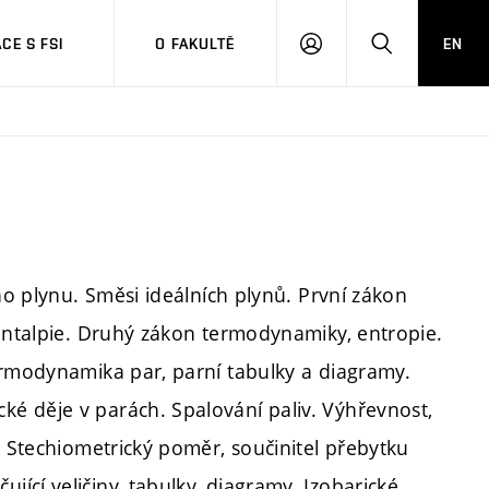
CE S FSI
O FAKULTĚ
EN
PŘIHLÁŠENÍ
HLEDAT
ho plynu. Směsi ideálních plynů. První zákon
 entalpie. Druhý zákon termodynamiky, entropie.
ermodynamika par, parní tabulky a diagramy.
é děje v parách. Spalování paliv. Výhřevnost,
. Stechiometrický poměr, součinitel přebytku
ící veličiny, tabulky, diagramy. Izobarické