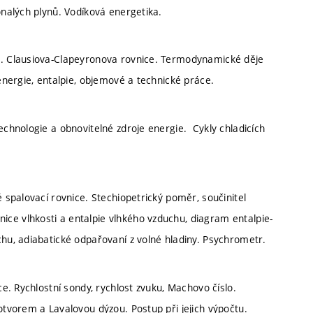
onalých plynů. Vodíková energetika.
ar. Clausiova-Clapeyronova rovnice. Termodynamické děje
 energie, entalpie, objemové a technické práce.
echnologie a obnovitelné zdroje energie. Cykly chladicích
é spalovací rovnice. Stechiopetrický poměr, součinitel
ce vlhkosti a entalpie vlhkého vzduchu, diagram entalpie-
chu, adiabatické odpařovaní z volné hladiny. Psychrometr.
ce. Rychlostní sondy, rychlost zvuku, Machovo číslo.
otvorem a Lavalovou dýzou. Postup při jejich výpočtu.