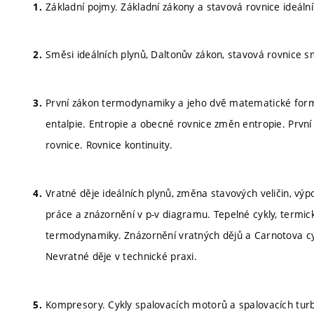
Základní pojmy. Základní zákony a stavová rovnice ideální
Směsi ideálních plynů, Daltonův zákon, stavová rovnice sm
První zákon termodynamiky a jeho dvě matematické formy.
entalpie. Entropie a obecné rovnice změn entropie. Prv
rovnice. Rovnice kontinuity.
Vratné děje ideálních plynů, změna stavových veličin, výpo
práce a znázornění v p-v diagramu. Tepelné cykly, termic
termodynamiky. Znázornění vratných dějů a Carnotova cy
Nevratné děje v technické praxi.
Kompresory. Cykly spalovacích motorů a spalovacích turb