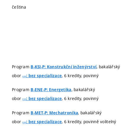
čeština
Program
, bakalářský
B-KSI-P: Konstrukční inženýrství
obor
, 6 kredity, povinný
---: bez specializace
Program
, bakalářský
B-ENE-P: Energetika
obor
, 6 kredity, povinný
---: bez specializace
Program
, bakalářský
B-MET-P: Mechatronika
obor
, 6 kredity, povinně volitelný
---: bez specializace