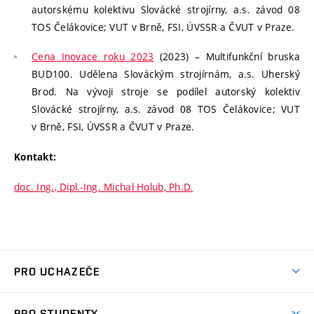
autorskému kolektivu Slovácké strojírny, a.s. závod 08
TOS Čelákovice; VUT v Brně, FSI, ÚVSSR a ČVUT v Praze.
Cena Inovace roku 2023
(2023) – Multifunkční bruska
BUD100. Udělena Slováckým strojírnám, a.s. Uherský
Brod. Na vývoji stroje se podílel autorský kolektiv
Slovácké strojírny, a.s. závod 08 TOS Čelákovice; VUT
v Brně, FSI, ÚVSSR a ČVUT v Praze.
Kontakt:
doc. Ing., Dipl.-Ing. Michal Holub, Ph.D.
PRO UCHAZEČE
Studuj strojní inženýrství
PRO STUDENTY