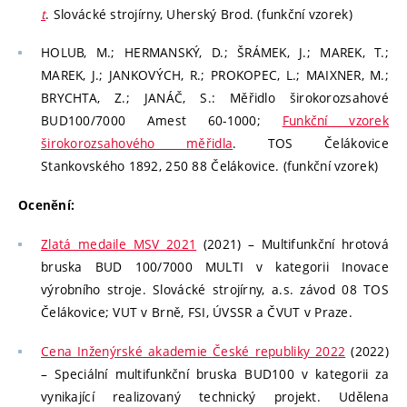
t
. Slovácké strojírny, Uherský Brod. (funkční vzorek)
HOLUB, M.; HERMANSKÝ, D.; ŠRÁMEK, J.; MAREK, T.;
MAREK, J.; JANKOVÝCH, R.; PROKOPEC, L.; MAIXNER, M.;
BRYCHTA, Z.; JANÁČ, S.: Měřidlo širokorozsahové
BUD100/7000 Amest 60-1000;
Funkční vzorek
širokorozsahového měřidla
. TOS Čelákovice
Stankovského 1892, 250 88 Čelákovice. (funkční vzorek)
Ocenění:
Zlatá medaile MSV 2021
(2021) – Multifunkční hrotová
bruska BUD 100/7000 MULTI v kategorii Inovace
výrobního stroje. Slovácké strojírny, a.s. závod 08 TOS
Čelákovice; VUT v Brně, FSI, ÚVSSR a ČVUT v Praze.
Cena Inženýrské akademie České republiky 2022
(2022)
– Speciální multifunkční bruska BUD100 v kategorii za
vynikající realizovaný technický projekt. Udělena