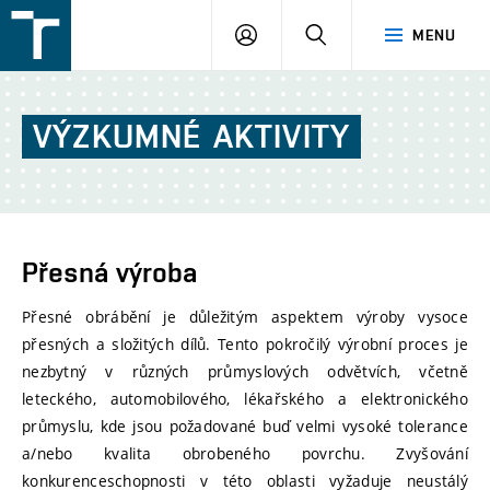
FSI
PŘIHLÁŠENÍ
HLEDAT
MENU
VUT
v
Brně
VÝZKUMNÉ
AKTIVITY
Přesná výroba
Přesné obrábění je důležitým aspektem výroby vysoce
přesných a složitých dílů. Tento pokročilý výrobní proces je
nezbytný v různých průmyslových odvětvích, včetně
leteckého, automobilového, lékařského a elektronického
průmyslu, kde jsou požadované buď velmi vysoké tolerance
a/nebo kvalita obrobeného povrchu. Zvyšování
konkurenceschopnosti v této oblasti vyžaduje neustálý