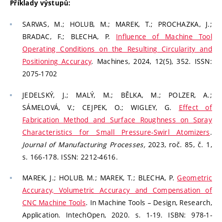
Příklady výstupů:
SARVAS, M.; HOLUB, M.; MAREK, T.; PROCHAZKA, J.;
BRADAC, F.; BLECHA, P.
Influence of Machine Tool
Operating Conditions on the Resulting Circularity and
Positioning Accuracy
. Machines, 2024, 12(5), 352. ISSN:
2075-1702
JEDELSKÝ, J.; MALÝ, M.; BĚLKA, M.; POLZER, A.;
SÁMELOVÁ, V.; CEJPEK, O.; WIGLEY, G.
Effect of
Fabrication Method and Surface Roughness on Spray
Characteristics for Small Pressure-Swirl Atomizers
.
Journal of Manufacturing Processes,
2023, roč. 85, č. 1,
s. 166-178. ISSN: 2212-4616.
MAREK, J.; HOLUB, M.; MAREK, T.; BLECHA, P.
Geometric
Accuracy, Volumetric Accuracy and Compensation of
CNC Machine Tools
. In Machine Tools – Design, Research,
Application. IntechOpen, 2020. s. 1-19. ISBN: 978-1-