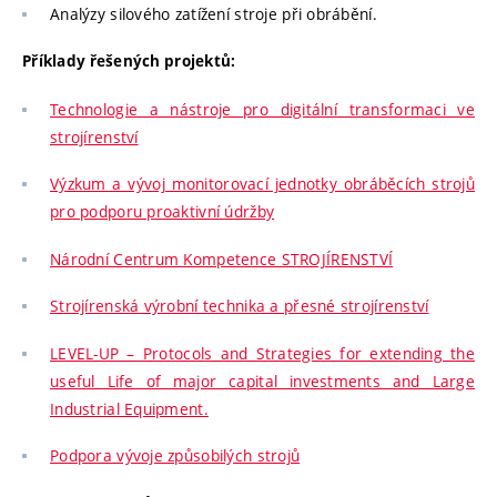
Analýzy silového zatížení stroje při obrábění.
Příklady řešených projektů:
Technologie a nástroje pro digitální transformaci ve
strojírenství
Výzkum a vývoj monitorovací jednotky obráběcích strojů
pro podporu proaktivní údržby
Národní Centrum Kompetence STROJÍRENSTVÍ
Strojírenská výrobní technika a přesné strojírenství
LEVEL-UP – Protocols and Strategies for extending the
useful Life of major capital investments and Large
Industrial Equipment.
Podpora vývoje způsobilých strojů