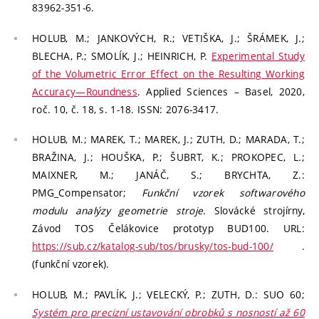
83962-351-6.
HOLUB, M.; JANKOVÝCH, R.; VETIŠKA, J.; ŠRÁMEK, J.;
BLECHA, P.; SMOLÍK, J.; HEINRICH, P.
Experimental Study
of the Volumetric Error Effect on the Resulting Working
Accuracy—Roundness
. Applied Sciences – Basel, 2020,
roč. 10, č. 18, s. 1-18. ISSN: 2076-3417.
HOLUB, M.; MAREK, T.; MAREK, J.; ZUTH, D.; MARADA, T.;
BRAŽINA, J.; HOUŠKA, P.; ŠUBRT, K.; PROKOPEC, L.;
MAIXNER, M.; JANÁČ, S.; BRYCHTA, Z.:
PMG_Compensator;
Funkční vzorek softwarového
modulu analýzy geometrie stroje
. Slovácké strojírny,
Závod TOS Čelákovice prototyp BUD100. URL:
https://sub.cz/katalog-sub/tos/brusky/tos-bud-100/
.
(funkční vzorek).
HOLUB, M.; PAVLÍK, J.; VELECKÝ, P.; ZUTH, D.: SUO 60;
Systém pro precizní ustavování obrobků s nosností až 60