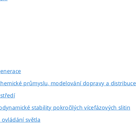
 generace
a chemické průmyslu, modelování dopravy a distribuc
středí
dynamické stability pokročilých vícefázových slitin
 ovládání světla