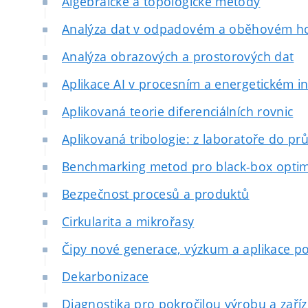
Algebraické a topologické metody
Analýza dat v odpadovém a oběhovém ho
Analýza obrazových a prostorových dat
Aplikace AI v procesním a energetickém in
Aplikovaná teorie diferenciálních rovnic
Aplikovaná tribologie: z laboratoře do pr
Benchmarking metod pro black-box optima
Bezpečnost procesů a produktů
Cirkularita a mikrořasy
Čipy nové generace, výzkum a aplikace pok
Dekarbonizace
Diagnostika pro pokročilou výrobu a zaříz