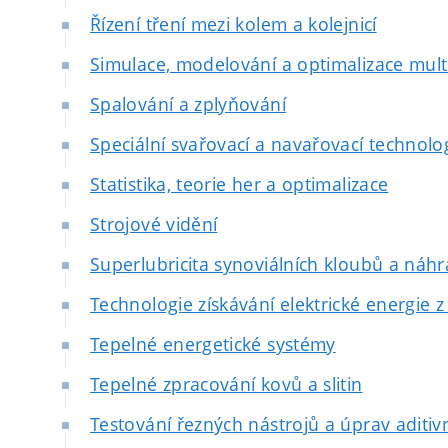
Řízení tření mezi kolem a kolejnicí
Simulace, modelování a optimalizace mult
Spalování a zplyňování
Speciální svařovací a navařovací technolo
Statistika, teorie her a optimalizace
Strojové vidění
Superlubricita synoviálních kloubů a náh
Technologie získávání elektrické energie z 
Tepelné energetické systémy
Tepelné zpracování kovů a slitin
Testování řezných nástrojů a úprav aditiv