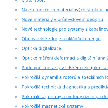
Motorsport
Návrh funkčních materiálových struktur p
Nové materiály v průmyslovém designu
Nové technologie pro systémy s kapalin
Obnovitelné zdroje a ukládání energie
Optická digitalizace
Optické měření deformací a digitální ana
Poddajné kontakty v lidském těle (oko, fas
Pokročilá dynamika rotorů a speciálních l
Pokročilá technická diagnostika a predikt
Pokročilé algoritmy a metody řízení pro 
Pokročilé magnetické systémy