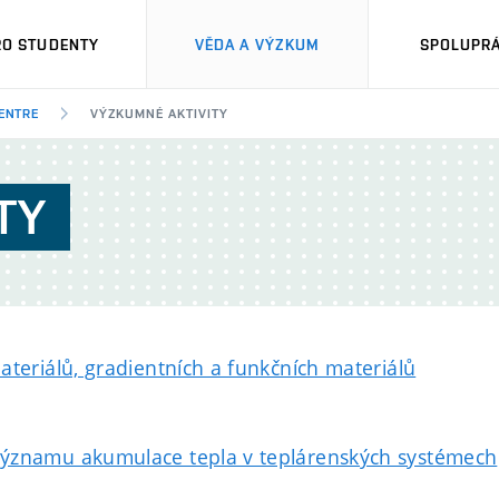
RO STUDENTY
VĚDA A VÝZKUM
SPOLUPRÁ
ENTRE
VÝZKUMNÉ AKTIVITY
TY
teriálů, gradientních a funkčních materiálů
významu akumulace tepla v teplárenských systémech