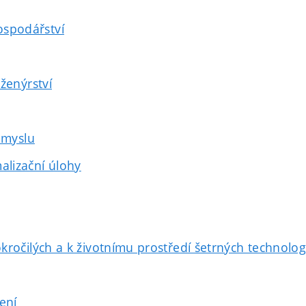
spodářství
ženýrství
ůmyslu
lizační úlohy
ročilých a k životnímu prostředí šetrných technologi
ení