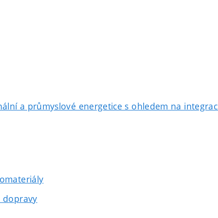
ální a průmyslové energetice s ohledem na integrac
iomateriály
é dopravy