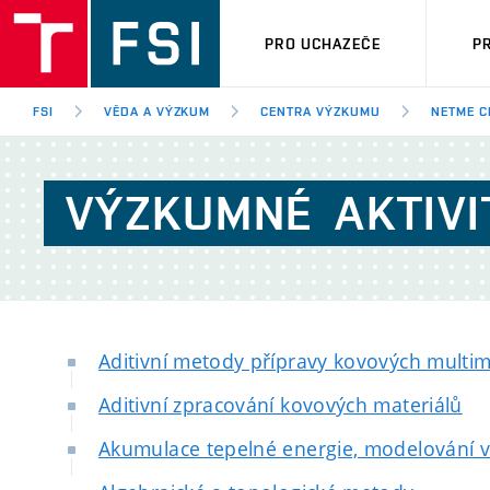
PRO UCHAZEČE
P
FSI
VĚDA A VÝZKUM
CENTRA VÝZKUMU
NETME C
VÝZKUMNÉ
AKTIVI
Aditivní metody přípravy kovových multima
Aditivní zpracování kovových materiálů
Akumulace tepelné energie, modelování 