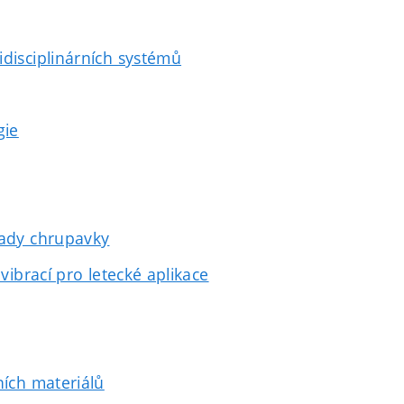
idisciplinárních systémů
gie
rady chrupavky
vibrací pro letecké aplikace
ních materiálů