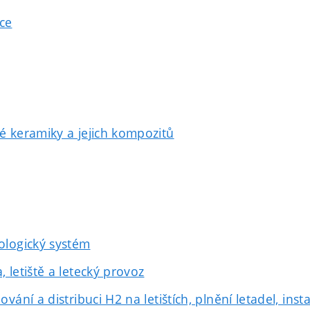
ace
té keramiky a jejich kompozitů
bologický systém
, letiště a letecký provoz
ování a distribuci H2 na letištích, plnění letadel, in