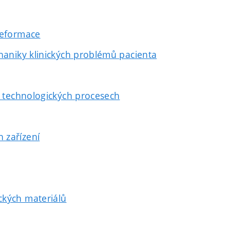
deformace
haniky klinických problémů pacienta
v technologických procesech
 zařízení
ckých materiálů