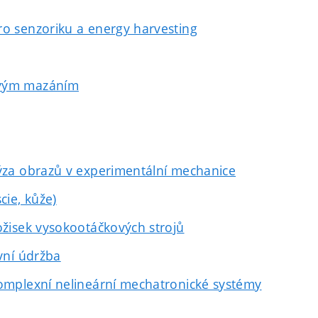
ro senzoriku a energy harvesting
ovým mazáním
lýza obrazů v experimentální mechanice
cie, kůže)
ožisek vysokootáčkových strojů
ivní údržba
komplexní nelineární mechatronické systémy