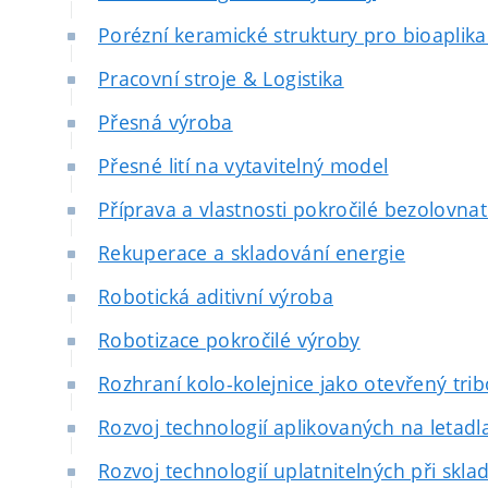
Porézní keramické struktury pro bioaplik
Pracovní stroje & Logistika
Přesná výroba
Přesné lití na vytavitelný model
Příprava a vlastnosti pokročilé bezolovna
Rekuperace a skladování energie
Robotická aditivní výroba
Robotizace pokročilé výroby
Rozhraní kolo-kolejnice jako otevřený tri
Rozvoj technologií aplikovaných na letadla
Rozvoj technologií uplatnitelných při sklad