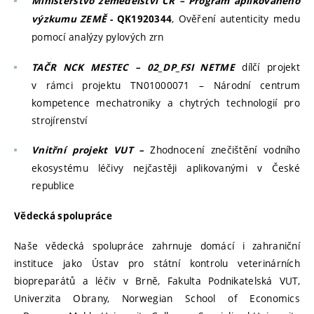
Ministerstvo zemědělství ČR – Program aplikovaného
, Ověření autenticity medu
výzkumu ZEMĚ
- QK1920344
pomocí analýzy pylových zrn
dílčí projekt
TAČR NCK MESTEC – 02_DP_FSI NETME
v rámci projektu TN01000071 – Národní centrum
kompetence mechatroniky a chytrých technologií pro
strojírenství
Zhodnocení znečištění vodního
Vnitřní projekt VUT –
ekosystému léčivy nejčastěji aplikovanými v České
republice
Vědecká spolupráce
Naše vědecká spolupráce zahrnuje domácí i zahraniční
instituce jako Ústav pro státní kontrolu veterinárních
biopreparátů a léčiv v Brně, Fakulta Podnikatelská VUT,
Univerzita Obrany, Norwegian School of Economics