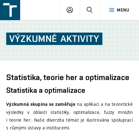
FSI
PŘIHLÁŠENÍ
HLEDAT
MENU
VUT
v
Brně
VÝZKUMNÉ
AKTIVITY
Statistika, teorie her a optimalizace
Statistika a optimalizace
na aplikaci a na teoretické
Výzkumná skupina se zaměřuje
výsledky v oblasti statistiky, optimalizace, fuzzy množin
i teorie her. Naše diverzita témat je ilustrována spoluprací
s různými ústavy a institucemi.