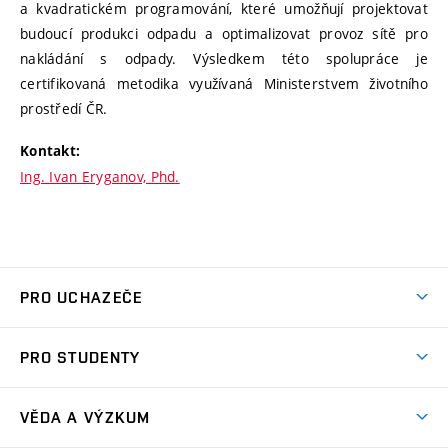
a kvadratickém programování, které umožňují projektovat
budoucí produkci odpadu a optimalizovat provoz sítě pro
nakládání s odpady. Výsledkem této spolupráce je
certifikovaná metodika využívaná Ministerstvem životního
prostředí ČR.
Kontakt:
Ing. Ivan Eryganov, Phd.
PRO UCHAZEČE
Studuj strojní inženýrství
PRO STUDENTY
Nabídka studia
Předměty
Ambasadoři studia
VĚDA A VÝZKUM
Studijní programy
Přijímačky