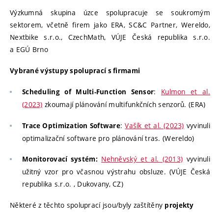
Výzkumná skupina úzce spolupracuje se soukromým
sektorem, včetně firem jako ERA, SC&C Partner, Wereldo,
Nextbike s.r.o., CzechMath, VÚJE Česká republika s.r.o.
a EGÚ Brno
Vybrané výstupy spoluprací s firmami
:
Kulmon et al.
Scheduling of Multi-Function Sensor
(2023)
zkoumají plánování multifunkčních senzorů. (ERA)
:
Vašík et al. (2023)
vyvinuli
Trace Optimization Software
optimalizační software pro plánování tras. (Wereldo)
Nehněvský et al. (2013)
vyvinuli
Monitorovací systém:
užitný vzor pro včasnou výstrahu obsluze. (VÚJE Česká
republika s.r.o. , Dukovany, CZ)
Některé z těchto spoluprací jsou/byly zaštítěny
projekty