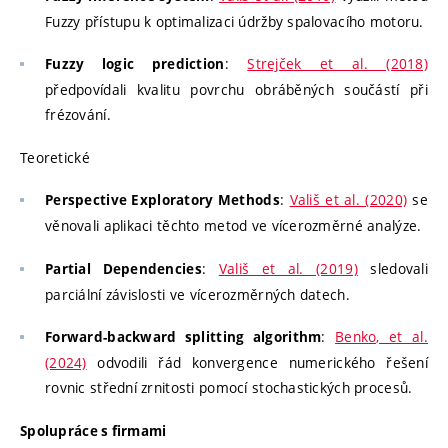
Fuzzy přístupu k optimalizaci údržby spalovacího motoru.
:
Strejček et al. (2018)
Fuzzy logic prediction
předpovídali kvalitu povrchu obráběných součástí při
frézování.
Teoretické
:
Vališ et al. (2020)
se
Perspective Exploratory Methods
věnovali aplikaci těchto metod ve vícerozměrné analýze.
:
Vališ et al. (2019)
sledovali
Partial Dependencies
parciální závislosti ve vícerozměrných datech.
:
Benko, et al.
Forward-backward splitting algorithm
(2024)
odvodili řád konvergence numerického řešení
rovnic střední zrnitosti pomocí stochastických procesů.
Spolupráce s firmami