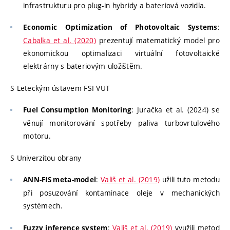
infrastrukturu pro plug-in hybridy a bateriová vozidla.
:
Economic Optimization of Photovoltaic Systems
Cabalka et al. (2020)
prezentují matematický model pro
ekonomickou optimalizaci virtuální fotovoltaické
elektrárny s bateriovým uložištěm.
S Leteckým ústavem FSI VUT
: Juračka et al. (2024) se
Fuel Consumption Monitoring
věnují monitorování spotřeby paliva turbovrtulového
motoru.
S Univerzitou obrany
:
Vališ et al. (2019)
užili tuto metodu
ANN-FIS meta-model
při posuzování kontaminace oleje v mechanických
systémech.
:
Vališ et al. (2019)
využili metod
Fuzzy inference system