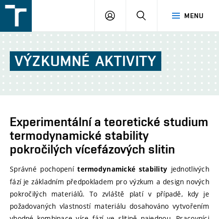
FSI
PŘIHLÁŠENÍ
HLEDAT
MENU
VUT
v
Brně
VÝZKUMNÉ
AKTIVITY
Experimentální a teoretické studium
termodynamické stability
pokročilých vícefázových slitin
Správné pochopení
jednotlivých
termodynamické stability
fází je základním předpokladem pro výzkum a design nových
pokročilých materiálů. To zvláště platí v případě, kdy je
požadovaných vlastností materiálu dosahováno vytvořením
vhodné kombinace více fází ve slitině najednou. Pracovníci