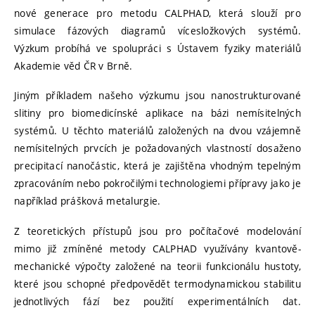
nové generace pro metodu CALPHAD, která slouží pro
simulace fázových diagramů vícesložkových systémů.
Výzkum probíhá ve spolupráci s Ústavem fyziky materiálů
Akademie věd ČR v Brně.
Jiným příkladem našeho výzkumu jsou nanostrukturované
slitiny pro biomedicínské aplikace na bázi nemísitelných
systémů. U těchto materiálů založených na dvou vzájemně
nemísitelných prvcích je požadovaných vlastností dosaženo
precipitací nanočástic, která je zajištěna vhodným tepelným
zpracováním nebo pokročilými technologiemi přípravy jako je
například prášková metalurgie.
Z teoretických přístupů jsou pro počítačové modelování
mimo již zmíněné metody CALPHAD využívány kvantově-
mechanické výpočty založené na teorii funkcionálu hustoty,
které jsou schopné předpovědět termodynamickou stabilitu
jednotlivých fází bez použití experimentálních dat.