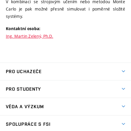
V kombinaci se strojovým učením nebo metodou Monte
Carlo je pak možné přesně simulovat i poměrné složité
systémy.
Kontaktní osoba:
Ing. Martin Zelený, Ph.D.
PRO UCHAZEČE
Studuj strojní inženýrství
PRO STUDENTY
Nabídka studia
Předměty
Ambasadoři studia
VĚDA A VÝZKUM
Studijní programy
Přijímačky
Věda a výzkum na FSI
Studijní předpisy
SPOLUPRÁCE S FSI
Zápisy
Úspěchy výzkumu