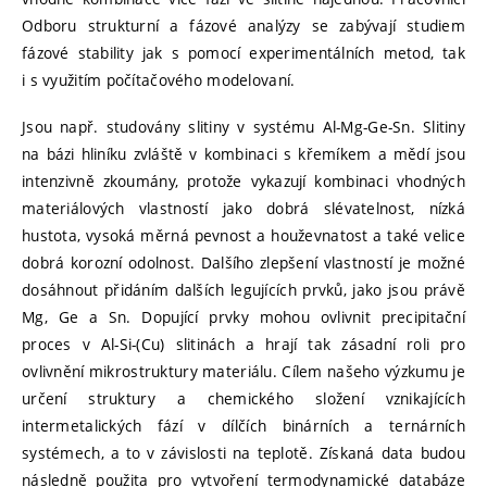
Odboru strukturní a fázové analýzy se zabývají studiem
fázové stability jak s pomocí experimentálních metod, tak
i s využitím počítačového modelovaní.
Jsou např. studovány slitiny v systému Al-Mg-Ge-Sn. Slitiny
na bázi hliníku zvláště v kombinaci s křemíkem a mědí jsou
intenzivně zkoumány, protože vykazují kombinaci vhodných
materiálových vlastností jako dobrá slévatelnost, nízká
hustota, vysoká měrná pevnost a houževnatost a také velice
dobrá korozní odolnost. Dalšího zlepšení vlastností je možné
dosáhnout přidáním dalších legujících prvků, jako jsou právě
Mg, Ge a Sn. Dopující prvky mohou ovlivnit precipitační
proces v Al-Si-(Cu) slitinách a hrají tak zásadní roli pro
ovlivnění mikrostruktury materiálu. Cílem našeho výzkumu je
určení struktury a chemického složení vznikajících
intermetalických fází v dílčích binárních a ternárních
systémech, a to v závislosti na teplotě. Získaná data budou
následně použita pro vytvoření termodynamické databáze