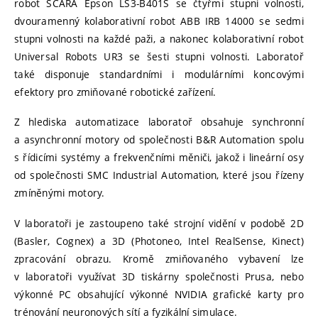
robot SCARA Epson LS3-B401S se čtyřmi stupni volnosti,
dvouramenný kolaborativní robot ABB IRB 14000 se sedmi
stupni volnosti na každé paži, a nakonec kolaborativní robot
Universal Robots UR3 se šesti stupni volnosti. Laboratoř
také disponuje standardními i modulárními koncovými
efektory pro zmiňované robotické zařízení.
Z hlediska automatizace laboratoř obsahuje synchronní
a asynchronní motory od společnosti B&R Automation spolu
s řídicími systémy a frekvenčními měniči, jakož i lineární osy
od společnosti SMC Industrial Automation, které jsou řízeny
zmíněnými motory.
V laboratoři je zastoupeno také strojní vidění v podobě 2D
(Basler, Cognex) a 3D (Photoneo, Intel RealSense, Kinect)
zpracování obrazu. Kromě zmiňovaného vybavení lze
v laboratoři využívat 3D tiskárny společnosti Prusa, nebo
výkonné PC obsahující výkonné NVIDIA grafické karty pro
trénování neuronových sítí a fyzikální simulace.