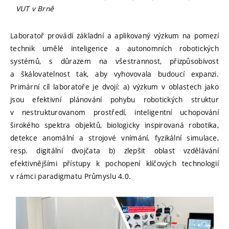
VUT v Brně
Laboratoř provádí základní a aplikovaný výzkum na pomezí
technik umělé inteligence a autonomních robotických
systémů, s důrazem na všestrannost, přizpůsobivost
a škálovatelnost tak, aby vyhovovala budoucí expanzi.
Primární cíl laboratoře je dvojí: a) výzkum v oblastech jako
jsou efektivní plánování pohybu robotických struktur
v nestrukturovanom prostředí, inteligentní uchopování
širokého spektra objektů, biologicky inspirovaná robotika,
detekce anomální a strojové vnímání, fyzikální simulace,
resp. digitální dvojčata b) zlepšit oblast vzdělávání
efektivnějšími přístupy k pochopení klíčových technologií
v rámci paradigmatu Průmyslu 4.0.