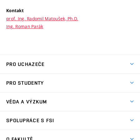
Kontakt
prof. Ing. Radomil Matoušek, Ph.D.
Ing. Roman Parák
PRO UCHAZEČE
Studuj strojní inženýrství
PRO STUDENTY
Nabídka studia
Předměty
Ambasadoři studia
VĚDA A VÝZKUM
Studijní programy
Přijímačky
Věda a výzkum na FSI
Studijní předpisy
SPOLUPRÁCE S FSI
Zápisy
Úspěchy výzkumu
Časový plán studia
Často kladené dotazy
Firemní spolupráce
Oblasti výzkumu
O FAKULTĚ
Pro prváky