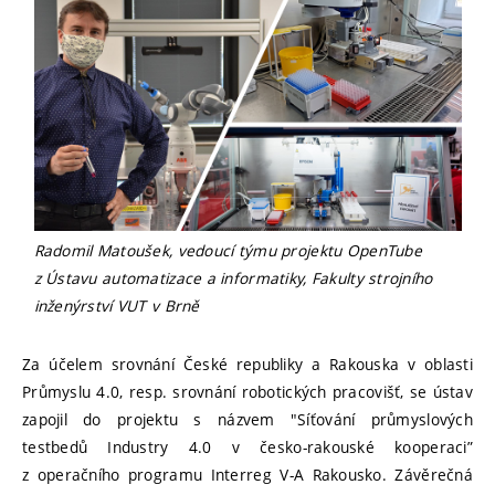
Radomil Matoušek, vedoucí týmu projektu OpenTube
z Ústavu automatizace a informatiky, Fakulty strojního
inženýrství VUT v Brn
ě
Za účelem srovnání České republiky a Rakouska v oblasti
Průmyslu 4.0, resp. srovnání robotických pracovišť, se ústav
zapojil do projektu s názvem "Síťování průmyslových
testbedů Industry 4.0 v česko-rakouské kooperaci”
z operačního programu Interreg V-A Rakousko. Závěrečná