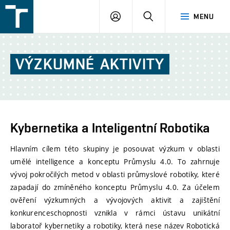
FSI
PŘIHLÁŠENÍ
HLEDAT
MENU
VUT
v
Brně
VÝZKUMNÉ
AKTIVITY
Kybernetika a Inteligentní Robotika
Hlavním cílem této skupiny je posouvat výzkum v oblasti
umělé intelligence a konceptu Průmyslu 4.0. To zahrnuje
vývoj pokročilých metod v oblasti průmyslové robotiky, které
zapadají do zmíněného konceptu Průmyslu 4.0. Za účelem
ověření výzkumných a vývojových aktivit a zajištění
konkurenceschopnosti vznikla v rámci ústavu unikátní
laboratoř kybernetiky a robotiky, která nese název Robotická