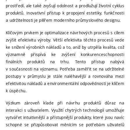
prostředí, ale také zvyšují odolnost a prodlužují životní cyklus
produktů. Inovativní přístup k propojení estetiky, funkčnosti
a udržitelnosti je pilířem moderního průmyslového designu.
Klíčovým prvkem je optimalizace návrhových procesů s cílem
zvýšit efektivitu výroby. Větší efektivita těchto procesů vede
ke snížení výrobních nákladů a to, aniž by utrpěla kvalita, což
významně přispívá ke zvýšení konkurenceschopnosti
finálních produktů na trhu. Tento přístup nabývá
v současnosti na významu. Potřeba zaměřit se na udržitelné
postupy v průmyslu je stále naléhavější a rovnováha mezi
efektivitou nákladů a environmentální odpovědností je klíčem
k úspěchu.
Výzkum zároveň klade při návrhu produktů důraz na
interakci s uživatelem. Využití chytrých technologií umožňuje
vytvářet intuitivnější a přístupnější produkty, které jsou navíc
schopné se přizpůsobovat měnícím se potřebám uživatelů