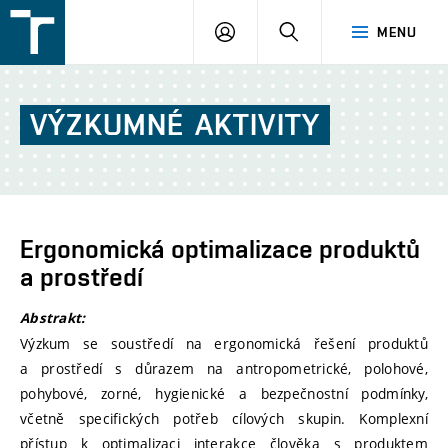
FSI
PŘIHLÁŠENÍ
HLEDAT
MENU
VUT
v
Brně
VÝZKUMNÉ
AKTIVITY
Ergonomická optimalizace produktů
a prostředí
Abstrakt:
Výzkum se soustředí na ergonomická řešení produktů
a prostředí s důrazem na antropometrické, polohové,
pohybové, zorné, hygienické a bezpečnostní podmínky,
včetně specifických potřeb cílových skupin. Komplexní
přístup k optimalizaci interakce člověka s produktem