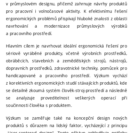
v průmyslovém designu, přičemž zahrnuje návrhy produktů
pro pracovní i volnočasové aktivity. K efektivnímu řešení
ergonomických problémů přispívají hluboké znalosti z oblasti
navrhování a modernizace průmyslových výrobků
a pracovního prostředí.
Hlavním cílem je navrhovat ideální ergonomická řešení pro
sériově vyráběné produkty, včetně výrobních prostředků,
obráběcích, stavebních a zemědělských strojů, nástrojů,
dopravních prostředků, zdravotnické techniky, pomůcek pro
handicapované a pracovního prostředí. Výzkum vychází
z korektivních ergonomických studií stávajících produktů, kde
se detailně zkoumá systém člověk-stroj-prostředí a následně
se analyzuje proveditelnost veškerých operací při
součinnosti člověka s produktem.
Výzkum se zaměřuje také na koncepční design nových
produktů s důrazem na lidský faktor, vycházející z principu
„User-centered design“. Tento přístup zohledňuje potřeby