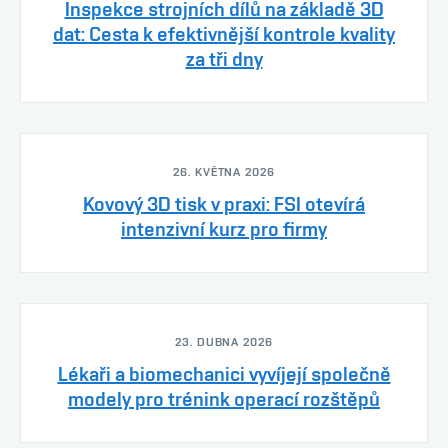
Inspekce strojních dílů na základě 3D
dat: Cesta k efektivnější kontrole kvality
za tři dny
26. KVĚTNA 2026
Kovový 3D tisk v praxi: FSI otevírá
intenzivní kurz pro firmy
23. DUBNA 2026
Lékaři a biomechanici vyvíjejí společně
modely pro trénink operací rozštěpů