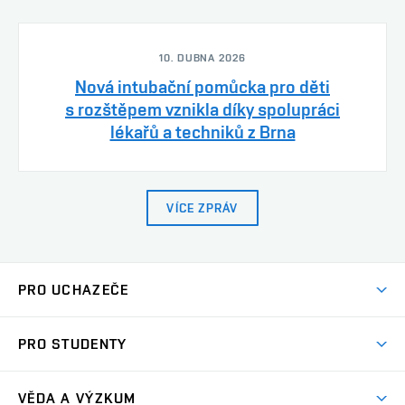
10. DUBNA 2026
Nová intubační pomůcka pro děti
s rozštěpem vznikla díky spolupráci
lékařů a techniků z Brna
VÍCE ZPRÁV
PRO UCHAZEČE
Studuj strojní inženýrství
PRO STUDENTY
Nabídka studia
Předměty
Ambasadoři studia
VĚDA A VÝZKUM