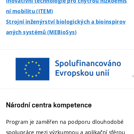
Inovativní technologie pro chytrou nízkoemis
ní mobilitu (ITEM)
Strojní inženýrství biologických a bioinspirov
aných systémů (MEBioSys)
Národní centra kompetence
Program je zaměřen na podporu dlouhodobé
spolupráce mezi výzkumnou a aplikační sférou