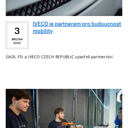
IVECO je partnerem pro budoucnost
3
mobility
BŘEZNA
2025
ÚADI, FSI a IVECO CZECH REPUBLIC uzavřeli partnerství.