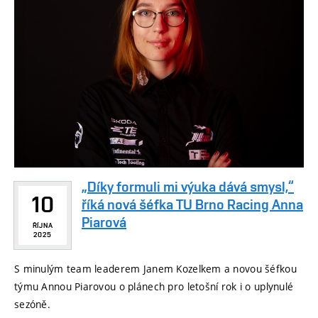
„Díky formuli mi výuka dává smysl,“
10
říká nová šéfka TU Brno Racing Anna
Piarová
ŘÍJNA
2025
S minulým team leaderem Janem Kozelkem a novou šéfkou
týmu Annou Piarovou o plánech pro letošní rok i o uplynulé
sezóně.