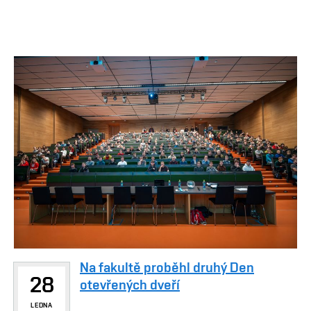
Na fakultě proběhl druhý Den
28
otevřených dveří
LEDNA