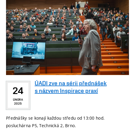
ÚADI zve na sérii přednášek
24
s názvem Inspirace praxí
ÚNORA
2025
Přednášky se konají každou středu od 13:00 hod.
posluchárna P5, Technická 2, Brno.