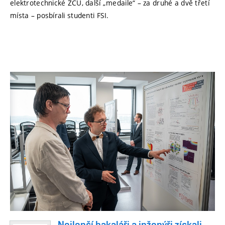
elektrotechnické ZČU, další „medaile“ – za druhé a dvě třetí
místa – posbírali studenti FSI.
Nejlepší bakaláři a inženýři získali