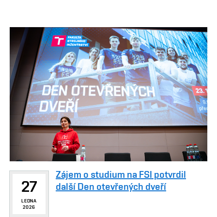
Zájem o studium na FSI potvrdil
27
další Den otevřených dveří
LEDNA
2026