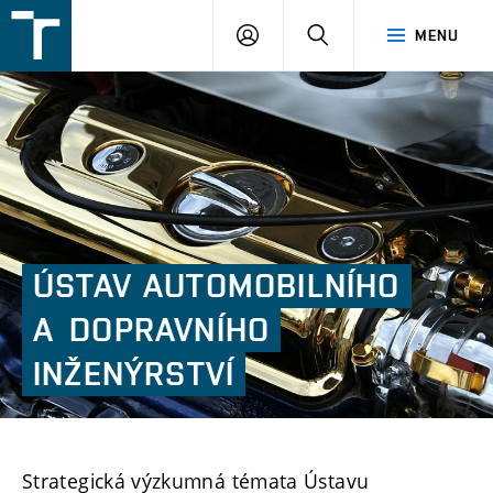
FSI
PŘIHLÁŠENÍ
HLEDAT
MENU
VUT
v
Brně
ÚSTAV
AUTOMOBILNÍHO
A DOPRAVNÍHO
INŽENÝRSTVÍ
Strategická výzkumná témata Ústavu