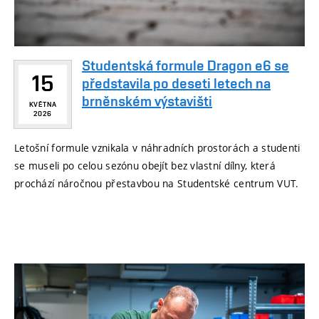
Studentská formule Dragon e6 se
15
představila po deseti letech na
brněnském výstavišti
KVĚTNA
2026
Letošní formule vznikala v náhradních prostorách a studenti
se museli po celou sezónu obejít bez vlastní dílny, která
prochází náročnou přestavbou na Studentské centrum VUT.