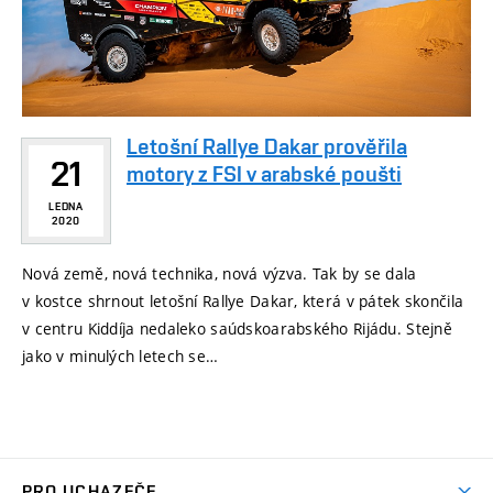
Letošní Rallye Dakar prověřila
21
motory z FSI v arabské poušti
LEDNA
2020
Nová země, nová technika, nová výzva. Tak by se dala
v kostce shrnout letošní Rallye Dakar, která v pátek skončila
v centru Kiddíja nedaleko saúdskoarabského Rijádu. Stejně
jako v minulých letech se…
PRO UCHAZEČE