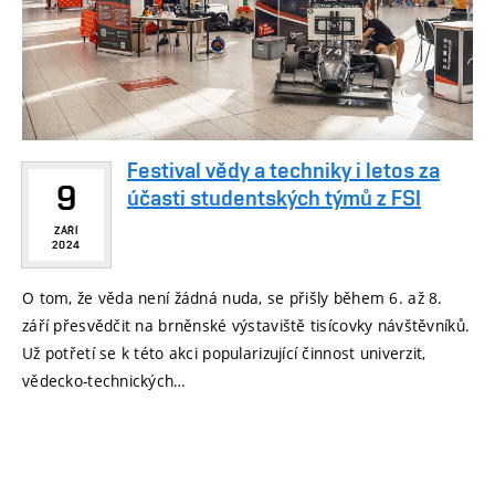
Festival vědy a techniky i letos za
9
účasti studentských týmů z FSI
ZÁŘÍ
2024
O tom, že věda není žádná nuda, se přišly během 6. až 8.
září přesvědčit na brněnské výstaviště tisícovky návštěvníků.
Už potřetí se k této akci popularizující činnost univerzit,
vědecko-technických…