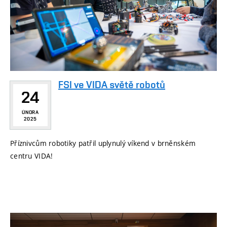
FSI ve VIDA světě robotů
24
ÚNORA
2025
Příznivcům robotiky patřil uplynulý víkend v brněnském
centru VIDA!