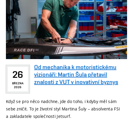
Od mechanika k motoristickému
26
vizionáři: Martin Šula přetavil
znalosti z VUT v inovativní byznys
BŘEZNA
2026
Když se pro něco nadchne, jde do toho, i kdyby měl sám
sebe zničit. To je životní styl Martina Šuly – absolventa FSI
a zakladatele společnosti Jetsurf.