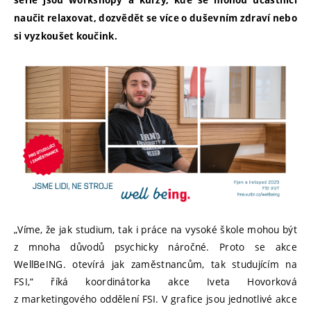
série jsou workshopy a kurzy, kde se mohou účastníci
naučit relaxovat, dozvědět se více o duševním zdraví nebo
si vyzkoušet koučink.
„Víme, že jak studium, tak i práce na vysoké škole mohou být
z mnoha důvodů psychicky náročné. Proto se akce
WellBeING. otevírá jak zaměstnancům, tak studujícím na
FSI,“ říká koordinátorka akce Iveta Hovorková
z marketingového oddělení FSI. V grafice jsou jednotlivé akce