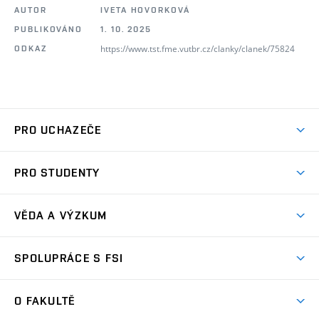
AUTOR
IVETA HOVORKOVÁ
PUBLIKOVÁNO
1. 10. 2025
https://www.tst.fme.vutbr.cz/clanky/clanek/75824
ODKAZ
PRO UCHAZEČE
Studuj strojní inženýrství
PRO STUDENTY
Nabídka studia
Předměty
Ambasadoři studia
VĚDA A VÝZKUM
Studijní programy
Přijímačky
Věda a výzkum na FSI
Studijní předpisy
SPOLUPRÁCE S FSI
Zápisy
Úspěchy výzkumu
Časový plán studia
Často kladené dotazy
Firemní spolupráce
Oblasti výzkumu
O FAKULTĚ
Pro prváky
Dny otevřených dveří
Partnerství ve výzkumu