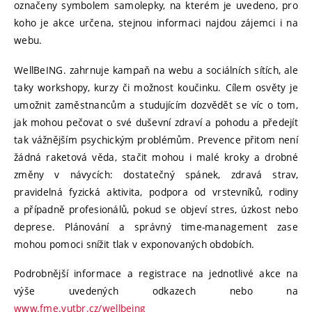
označeny symbolem samolepky, na kterém je uvedeno, pro
koho je akce určena, stejnou informaci najdou zájemci i na
webu.
WellBeING. zahrnuje kampaň na webu a sociálních sítích, ale
taky workshopy, kurzy či možnost koučinku. Cílem osvěty je
umožnit zaměstnancům a studujícím dozvědět se víc o tom,
jak mohou pečovat o své duševní zdraví a pohodu a předejít
tak vážnějším psychickým problémům. Prevence přitom není
žádná raketová věda, stačit mohou i malé kroky a drobné
změny v návycích: dostatečný spánek, zdravá strav,
pravidelná fyzická aktivita, podpora od vrstevníků, rodiny
a případně profesionálů, pokud se objeví stres, úzkost nebo
deprese. Plánování a správný time-management zase
mohou pomoci snížit tlak v exponovaných obdobích.
Podrobnější informace a registrace na jednotlivé akce na
výše uvedených odkazech nebo na
www.fme.vutbr.cz/wellbeing