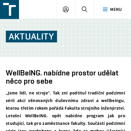
FSI
PŘIHLÁŠENÍ
HLEDAT
MENU
VUT
v
Brně
AKTUALITY
WellBeING. nabídne prostor udělat
něco pro sebe
„Jsme lidi, ne stroje“. Tak zní podtitul tradiční podzimní
sérii akcí věnovaných duševnímu zdraví a wellbeingu,
kterou třetím rokem pořádá Fakulta strojního inženýrství.
Letošní WellBeING. opět nabídne program jak pro
studující, tak pro zaměstnance fakulty. Součástí podzimní