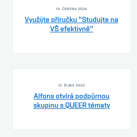
14. ČERVNA 2024
Využijte příručku "Studujte na
VŠ efektivně"
12. ŘÍJNA 2023
Alfons otvírá podpůrnou
skupinu s QUEER tématy