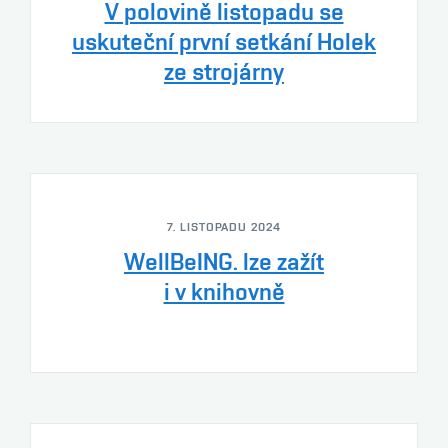
V polovině listopadu se
uskuteční první setkání Holek
ze strojárny
7. LISTOPADU 2024
WellBeING. lze zažít
i v knihovně