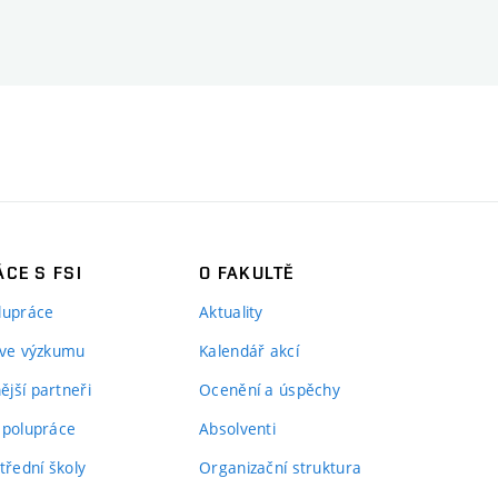
CE S FSI
O FAKULTĚ
lupráce
Aktuality
 ve výzkumu
Kalendář akcí
jší partneři
Ocenění a úspěchy
spolupráce
Absolventi
třední školy
Organizační struktura