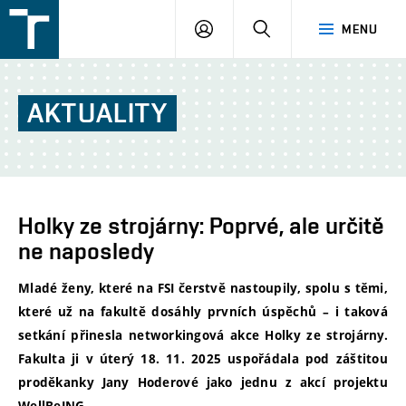
FSI
PŘIHLÁŠENÍ
HLEDAT
MENU
VUT
v
Brně
AKTUALITY
Holky ze strojárny: Poprvé, ale určitě
ne naposledy
Mladé ženy, které na FSI čerstvě nastoupily, spolu s těmi,
které už na fakultě dosáhly prvních úspěchů – i taková
setkání přinesla networkingová akce Holky ze strojárny.
Fakulta ji v úterý 18. 11. 2025 uspořádala pod záštitou
proděkanky Jany Hoderové jako jednu z akcí projektu