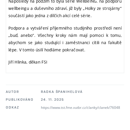
Naposledy na podzim to byla série WellBeING. na podporu
wellbeingu a duševního zdraví, jíž byly „Holky ze strojárny“
součástí jako jedna z dílčích akcí celé série.
Podpora a vytváření příjemného studijního prostředí není
„buď, anebo“. Všechny kroky nám mají pomoci k tomu,
abychom se jako studující i zaměstnanci cítili na fakultě
lépe. V tomto úsilí hodláme pokračovat.
Jiří Hlinka, děkan FSI
AUTOR
RADKA ŠPANIHELOVÁ
PUBLIKOVÁNO
24. 11. 2025
https://www.tst.fme.vutbr.cz/clanky/clanek/76048
ODKAZ