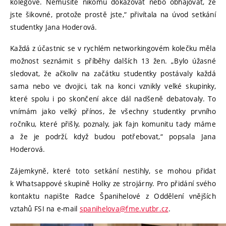
kolegové. Nemusíte nikomu dokazovat nebo obhajovat, že
jste šikovné, protože prostě jste,“ přivítala na úvod setkání
studentky Jana Hoderová.
Každá z účastnic se v rychlém networkingovém kolečku měla
možnost seznámit s příběhy dalších 13 žen. „Bylo úžasné
sledovat, že ačkoliv na začátku studentky postávaly každá
sama nebo ve dvojici, tak na konci vznikly velké skupinky,
které spolu i po skončení akce dál nadšeně debatovaly. To
vnímám jako velký přínos, že všechny studentky prvního
ročníku, které přišly, poznaly, jak fajn komunitu tady máme
a že je podrží, když budou potřebovat,“ popsala Jana
Hoderová.
Zájemkyně, které toto setkání nestihly, se mohou přidat
k Whatsappové skupině Holky ze strojárny. Pro přidání svého
kontaktu napište Radce Španihelové z Oddělení vnějších
vztahů FSI na e-mail
spanihelova@fme.vutbr.cz
.