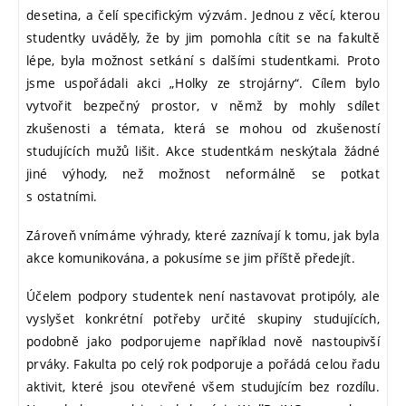
desetina, a čelí specifickým výzvám. Jednou z věcí, kterou
studentky uváděly, že by jim pomohla cítit se na fakultě
lépe, byla možnost setkání s dalšími studentkami. Proto
jsme uspořádali akci „Holky ze strojárny“. Cílem bylo
vytvořit bezpečný prostor, v němž by mohly sdílet
zkušenosti a témata, která se mohou od zkušeností
studujících mužů lišit. Akce studentkám neskýtala žádné
jiné výhody, než možnost neformálně se potkat
s ostatními.
Zároveň vnímáme výhrady, které zaznívají k tomu, jak byla
akce komunikována, a pokusíme se jim příště předejít.
Účelem podpory studentek není nastavovat protipóly, ale
vyslyšet konkrétní potřeby určité skupiny studujících,
podobně jako podporujeme například nově nastoupivší
prváky. Fakulta po celý rok podporuje a pořádá celou řadu
aktivit, které jsou otevřené všem studujícím bez rozdílu.