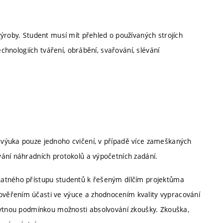
ýroby. Student musí mít přehled o používaných strojích
echnologiích tváření, obrábění, svařování, slévání
výuka pouze jednoho cvičení, v případě více zameškaných
ání náhradních protokolů a výpočetních zadání.
tatného přístupu studentů k řešeným dílčím projektůma
věřením účasti ve výuce a zhodnocením kvality vypracování
bytnou podmínkou možnosti absolvování zkoušky. Zkouška,