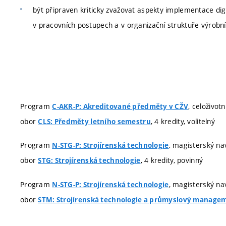
být připraven kriticky zvažovat aspekty implementace digi
v pracovních postupech a v organizační struktuře výrobn
Program
, celoživot
C-AKR-P: Akreditované předměty v CŽV
obor
, 4 kredity, volitelný
CLS: Předměty letního semestru
Program
, magisterský nav
N-STG-P: Strojírenská technologie
obor
, 4 kredity, povinný
STG: Strojírenská technologie
Program
, magisterský nav
N-STG-P: Strojírenská technologie
obor
STM: Strojírenská technologie a průmyslový manage