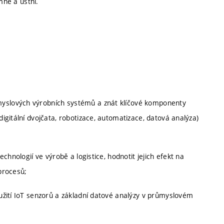
mné a ústní.
myslových výrobních systémů a znát klíčové komponenty
digitální dvojčata, robotizace, automatizace, datová analýza)
;
echnologií ve výrobě a logistice, hodnotit jejich efekt na
 procesů;
yužití IoT senzorů a základní datové analýzy v průmyslovém