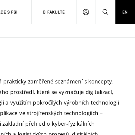
CE S FSI
O FAKULTĚ
EN
PŘIHLÁŠENÍ
HLEDAT
 prakticky zaměřené seznámení s koncepty,
 prostředí, které se vyznačuje digitalizací,
í a využitím pokročilých výrobních technologií
plikace ve strojírenských technologiích –
í základní přehled o kyber-fyzikálních
bních a logistických procesů, digitálních