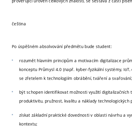
prověřující úroveň celkových znalostí, se sestává z části píse
čeština
Po úspěšném absolvování předmětu bude student:
rozumět hlavním principům a motivacím digitalizace prů
konceptu Průmysl 4.0 (např. kyber-fyzikální systémy, IoT, 
se zřetelem k technologiím obrábění, tváření a svařování
být schopen identifikovat možnosti využití digitalizačních t
produktivitu, pružnost, kvalitu a náklady technologických
získat základní praktické dovednosti v oblasti návrhu a v
kontextu;