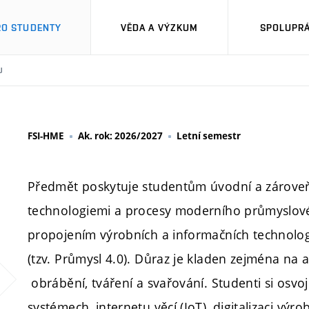
RO STUDENTY
VĚDA A VÝZKUM
SPOLUPRÁ
U
FSI-HME
Ak. rok: 2026/2027
Letní semestr
Předmět poskytuje studentům úvodní a zároveň
technologiemi a procesy moderního průmyslového
propojením výrobních a informačních technologi
(tzv. Průmysl 4.0). Důraz je kladen zejména na a
obrábění, tváření a svařování. Studenti si osvoj
systémech, internetu věcí (IoT), digitalizaci výro