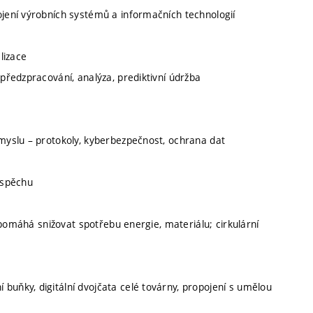
ojení výrobních systémů a informačních technologií
lizace
 předzpracování, analýza, prediktivní údržba
ůmyslu – protokoly, kyberbezpečnost, ochrana dat
úspěchu
ce pomáhá snižovat spotřebu energie, materiálu; cirkulární
buňky, digitální dvojčata celé továrny, propojení s umělou