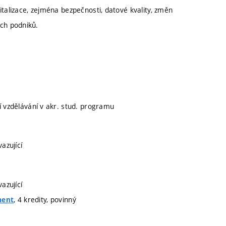
talizace, zejména bezpečnosti, datové kvality, změn
ích podniků.
ní vzdělávání v akr. stud. programu
azující
azující
, 4 kredity, povinný
ment