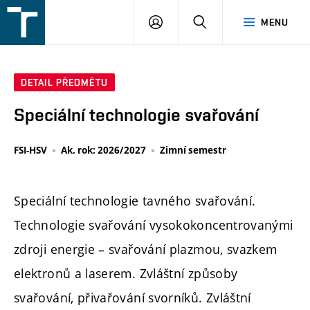
FSI
PŘIHLÁŠENÍ
HLEDAT
MENU
VUT
v
Brně
DETAIL PŘEDMĚTU
Speciální technologie svařování
FSI-HSV
Ak. rok: 2026/2027
Zimní semestr
Speciální technologie tavného svařování.
Technologie svařování vysokokoncentrovanými
zdroji energie – svařování plazmou, svazkem
elektronů a laserem. Zvláštní způsoby
svařování, přivařování svorníků. Zvláštní