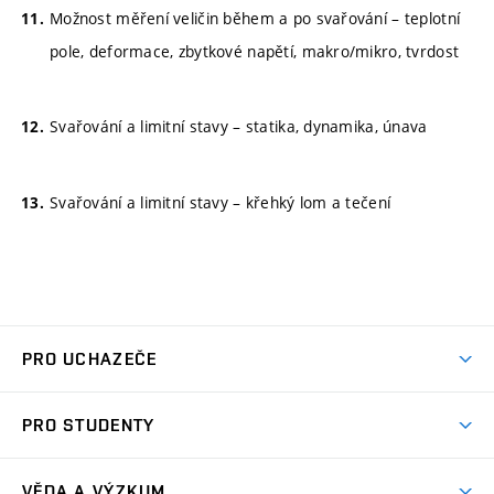
Možnost měření veličin během a po svařování – teplotní
pole, deformace, zbytkové napětí, makro/mikro, tvrdost
Svařování a limitní stavy – statika, dynamika, únava
Svařování a limitní stavy – křehký lom a tečení
PRO UCHAZEČE
Studuj strojní inženýrství
PRO STUDENTY
Nabídka studia
Předměty
Ambasadoři studia
VĚDA A VÝZKUM