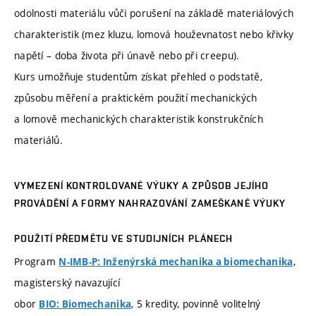
odolnosti materiálu vůči porušení na základě materiálových
charakteristik (mez kluzu, lomová houževnatost nebo křivky
napětí – doba života při únavě nebo při creepu).
Kurs umožňuje studentům získat přehled o podstatě,
způsobu měření a praktickém použití mechanických
a lomově mechanických charakteristik konstrukčních
materiálů.
VYMEZENÍ KONTROLOVANÉ VÝUKY A ZPŮSOB JEJÍHO
PROVÁDĚNÍ A FORMY NAHRAZOVÁNÍ ZAMEŠKANÉ VÝUKY
POUŽITÍ PŘEDMĚTU VE STUDIJNÍCH PLÁNECH
Program
,
N-IMB-P: Inženýrská mechanika a biomechanika
magisterský navazující
obor
, 5 kredity, povinně volitelný
BIO: Biomechanika