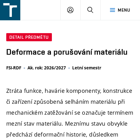
FSI
PŘIHLÁŠENÍ
HLEDAT
MENU
VUT
v
Brně
DETAIL PŘEDMĚTU
Deformace a porušování materiálu
FSI-RDF
Ak. rok: 2026/2027
Letní semestr
Ztráta funkce, havárie komponenty, konstrukce
či zařízení způsobená selháním materiálu při
mechanickém zatěžování se označuje termínem
mezní stav materiálu. Meznímu stavu obvykle
předchází deformační historie, důsledkem