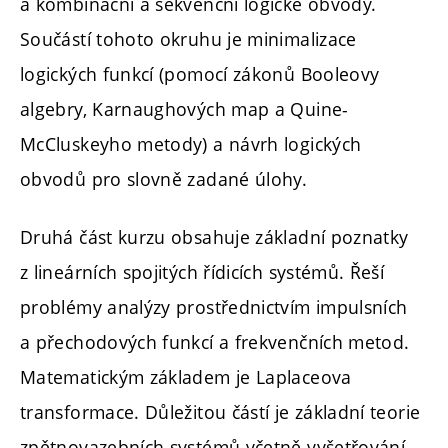
a kombinační a sekvenční logické obvody.
Součástí tohoto okruhu je minimalizace
logických funkcí (pomocí zákonů Booleovy
algebry, Karnaughových map a Quine-
McCluskeyho metody) a návrh logických
obvodů pro slovně zadané úlohy.
Druhá část kurzu obsahuje základní poznatky
z lineárních spojitých řídicích systémů. Řeší
problémy analýzy prostřednictvím impulsních
a přechodových funkcí a frekvenčních metod.
Matematickým základem je Laplaceova
transformace. Důležitou částí je základní teorie
zpětnovazebních systémů včetně vyšetřování