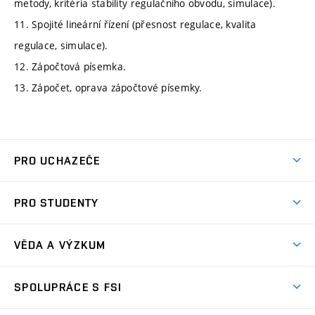
metody, kritéria stability regulačního obvodu, simulace).
11. Spojité lineární řízení (přesnost regulace, kvalita
regulace, simulace).
12. Zápočtová písemka.
13. Zápočet, oprava zápočtové písemky.
PRO UCHAZEČE
Studuj strojní inženýrství
PRO STUDENTY
Nabídka studia
Předměty
Ambasadoři studia
VĚDA A VÝZKUM
Studijní programy
Přijímačky
Věda a výzkum na FSI
Studijní předpisy
SPOLUPRÁCE S FSI
Zápisy
Úspěchy výzkumu
Časový plán studia
Často kladené dotazy