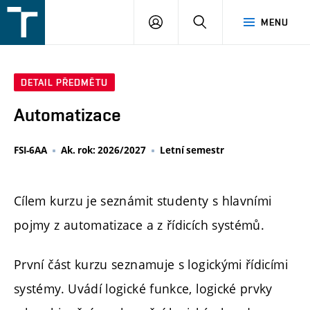
FSI
PŘIHLÁŠENÍ
HLEDAT
MENU
VUT
v
Brně
DETAIL PŘEDMĚTU
Automatizace
FSI-6AA
Ak. rok: 2026/2027
Letní semestr
Cílem kurzu je seznámit studenty s hlavními
pojmy z automatizace a z řídicích systémů.
První část kurzu seznamuje s logickými řídicími
systémy. Uvádí logické funkce, logické prvky