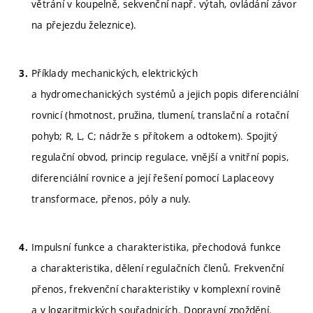
větrání v koupelně, sekvenční např. výtah, ovládání závor
na přejezdu železnice).
Příklady mechanických, elektrických
a hydromechanických systémů a jejich popis diferenciální
rovnicí (hmotnost, pružina, tlumení, translační a rotační
pohyb; R, L, C; nádrže s přítokem a odtokem). Spojitý
regulační obvod, princip regulace, vnější a vnitřní popis,
diferenciální rovnice a její řešení pomocí Laplaceovy
transformace, přenos, póly a nuly.
Impulsní funkce a charakteristika, přechodová funkce
a charakteristika, dělení regulačních členů. Frekvenční
přenos, frekvenční charakteristiky v komplexní rovině
a v logaritmických souřadnicích. Dopravní zpoždění.